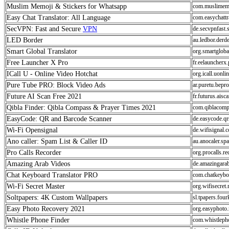
Muslim Memoji & Stickers for Whatsapp
com.muslimemo
Easy Chat Translator: All Language
com.easychattr
SecVPN: Fast and Secure
VPN
de.secvpnfast.
LED Border
au.ledbor.derd
Smart Global Translator
org.smartgloba
Free Launcher X Pro
fr.eelauncherx.
ICall U - Online Video Hotchat
org.icall.uonli
Pure Tube PRO: Block Video Ads
ar.puretu.bepro
Future AI Scan Free 2021
fr.futurus.aisc
Qibla Finder: Qibla Compass & Prayer Times 2021
com.qiblacomp
EasyCode: QR and Barcode Scanner
de.easycode.qr
Wi-Fi Opensignal
de.wifisignal.
Ano caller: Spam List & Caller ID
au.anocaler.spa
Pro Calls Recorder
org.procalls.re
Amazing Arab Videos
de.amazingara
Chat Keyboard Translator PRO
com.chatkeyboa
Wi-Fi Secret Master
org.wifisecret.
Soltpapers: 4K Custom Wallpapers
sl.tpapers.four
Easy Photo Recovery 2021
org.easyphoto.
Whistle Phone Finder
com.whistleph