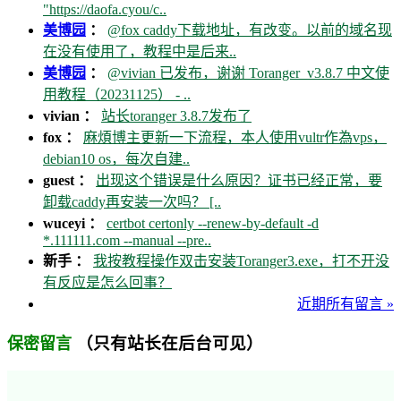
"https://daofa.cyou/c..
美博园
：
@fox caddy下载地址，有改变。以前的域名现
在没有使用了，教程中是后来..
美博园
：
@vivian 已发布，谢谢 Toranger_v3.8.7 中文使
用教程（20231125） - ..
vivian ：
站长toranger 3.8.7发布了
fox ：
麻煩博主更新一下流程，本人使用vultr作為vps，
debian10 os，每次自建..
guest ：
出现这个错误是什么原因？证书已经正常，要
卸载caddy再安装一次吗？ [..
wuceyi ：
certbot certonly --renew-by-default -d
*.111111.com --manual --pre..
新手 ：
我按教程操作双击安装Toranger3.exe，打不开没
有反应是怎么回事？
近期所有留言 »
（只有站长在后台可见）
保密留言