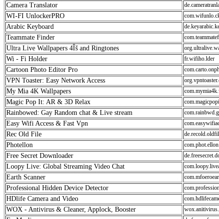
Camera Translator
de.cameratranl
WI-FI UnlockerPRO
com.wifunlo.c
Arabic Keyboard
de.keyarabic.k
Teammate Finder
com.teammatef
Ultra Live Wallpapers 4Îš and Ringtones
org.ultralive.w
Wi - Fi Holder
fr.wifiho.lder
Cartoon Photo Editor Pro
com.carto.onp
VPN Toaster: Easy Network Access
org.vpntoaster
My Mia 4K Wallpapers
com.mymia4k.
Magic Pop It: AR & 3D Relax
com.magicpopi
Rainbowed: Gay Random chat & Live stream
com.rainbwd.g
Easy Wifi Access & Fast Vpn
com.easywifiac
Rec Old File
de.recold.oldfi
Photellon
com.phot.ellon
Free Secret Downloader
de.freesecret.
Loopy Live: Global Streaming Video Chat
com.loopy.live
Earth Scanner
com.mfoeroear
Professional Hidden Device Detector
com.profession
HDlife Camera and Video
com.hdlifecam
WOX - Antivirus & Cleaner, Applock, Booster
wox.anitivirus