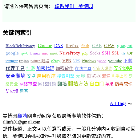
请進入保密留言页面：
联系我们 - 美博园
关键词索引
GFW
Chrome
firefox
GAE
goagent
BlackBeltPrivacy
DNS
flash
tor
google
Socks
NaiveProxy
p2p
SSH
SSL
ipv6
Linux
mac
meek
tls
VPN
v2ray
下载
toranger
trojan
twitter 翻墙
VPS
Windows
yahoo
youtube
安全网络
代理工具
加密
加密代理
加密软件
在线工具
宇宙大爆炸
安全翻墙
浏览器
应用程序
无界
安卓
搜索引擎
漏洞
网
科学上网
翻墙
翻墙方法
自由门
络安全
网络审查
网络封锁
苹果
防毒软件
防火墙
黑客
All Tags
»»
美博园
翻墙
网自动回复获取最新翻墙软件信箱：
allinfa01@gmail.com
邮件标题、正文可以任意写或无，一般几分钟内可收到自动回
信。美博园会根据软件升级情况随时更新索取内容。