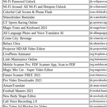
Wi-Fi Password Unlock
de.wifipasswo
Wi-Fi Around: All Wi-Fi and Hotspots Unlock
de.wifiaround.
Colorful Call Screen & Phone Flash
com.clrfulcall.
Waterdrinker Reminder
de.waterdrinke
GT Sports Racing Online
gt.sportraci.ng
Magic Fonts and Keyboard 2021
de.magicfonts
All Language Photo and Voice Translator AI
de.alllanguagep
Crime City: Revenge
de.crimecity.re
Reface Ultra
de.ultrareface.
Projector HD/AR Video Editor
de.projectorhda
LivePhoto Animator
org.livephoto.
Ludo Masterpiece Online
org.ludomaster
Mobile Scanner Pro: PDF Scanner App, Scan to PDF
org.mobilescan
Magic Mix Cut - Super Video Editor
org.magicmixc
Future Scanner FREE 2021
com.futuresca.
Pro Video Downloader 2021
de.provideodo
AmazeTranslate
de.amaz.etransl
Football Masters 2021
fr.footbal.lmast
New Body Shape Editor
de.newbody.sh
Call Voice Recording 2.0
ca.llvoicereco
Pro Tuber Ad Blocker for Video
de.protuberad.