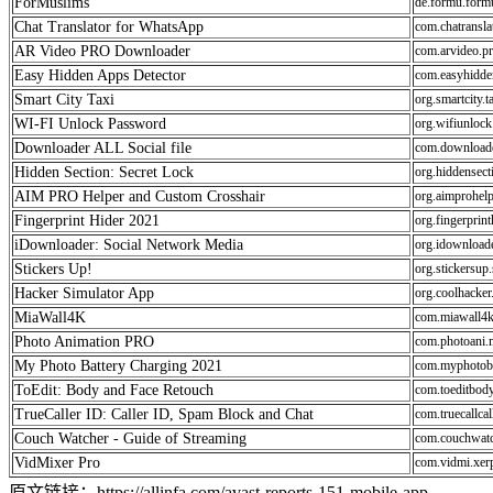
ForMuslims
de.formu.form
Chat Translator for WhatsApp
com.chatransla
AR Video PRO Downloader
com.arvideo.p
Easy Hidden Apps Detector
com.easyhidde
Smart City Taxi
org.smartcity.t
WI-FI Unlock Password
org.wifiunloc
Downloader ALL Social file
com.downloader
Hidden Section: Secret Lock
org.hiddensect
AIM PRO Helper and Custom Crosshair
org.aimprohelp
Fingerprint Hider 2021
org.fingerprin
iDownloader: Social Network Media
org.idownload
Stickers Up!
org.stickersup
Hacker Simulator App
org.coolhacker
MiaWall4K
com.miawall4k
Photo Animation PRO
com.photoani.
My Photo Battery Charging 2021
com.myphotoba
ToEdit: Body and Face Retouch
com.toeditbody
TrueCaller ID: Caller ID, Spam Block and Chat
com.truecallcal
Couch Watcher - Guide of Streaming
com.couchwatc
VidMixer Pro
com.vidmi.xer
原文链接：https://allinfa.com/avast-reports-151-mobile-app-