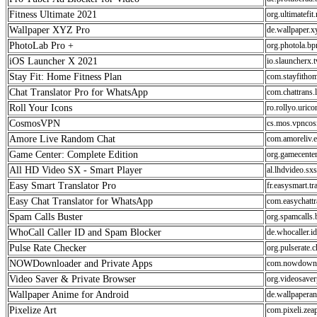
Fitness Ultimate 2021
org.ultimatefit
Wallpaper XYZ Pro
de.wallpaper.x
PhotoLab Pro +
org.photola.bp
iOS Launcher X 2021
io.slauncherx.
Stay Fit: Home Fitness Plan
com.stayfithom
Chat Translator Pro for WhatsApp
com.chattrans.
Roll Your Icons
ro.rollyo.urico
CosmosVPN
cs.mos.vpnco
Amore Live Random Chat
com.amoreliv.
Game Center: Complete Edition
org.gamecenter
All HD Video SX - Smart Player
al.lhdvideo.sx
Easy Smart Translator Pro
fr.easysmart.tr
Easy Chat Translator for WhatsApp
com.easychattr
Spam Calls Buster
org.spamcalls.b
WhoCall Caller ID and Spam Blocker
de.whocaller.i
Pulse Rate Checker
org.pulserate.c
NOWDownloader and Private Apps
com.nowdownlo
Video Saver & Private Browser
org.videosaver
Wallpaper Anime for Android
de.wallpaperan
Pixelize Art
com.pixeli.zea