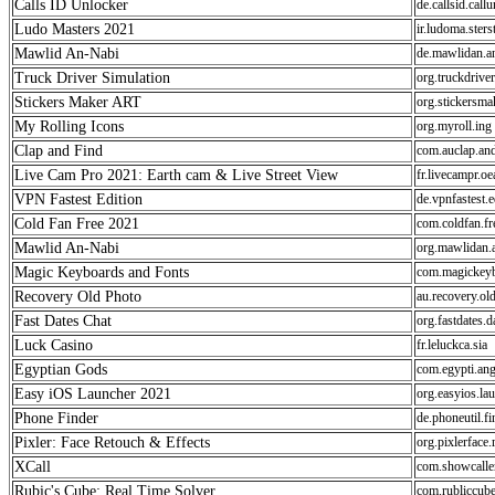
Calls ID Unlocker
de.callsid.call
Ludo Masters 2021
ir.ludoma.ster
Mawlid An-Nabi
de.mawlidan.a
Truck Driver Simulation
org.truckdriver
Stickers Maker ART
org.stickersmak
My Rolling Icons
org.myroll.ing
Clap and Find
com.auclap.an
Live Cam Pro 2021: Earth cam & Live Street View
fr.livecampr.o
VPN Fastest Edition
de.vpnfastest.
Cold Fan Free 2021
com.coldfan.f
Mawlid An-Nabi
org.mawlidan.
Magic Keyboards and Fonts
com.magickeyb
Recovery Old Photo
au.recovery.ol
Fast Dates Chat
org.fastdates.d
Luck Casino
fr.leluckca.sia
Egyptian Gods
com.egypti.an
Easy iOS Launcher 2021
org.easyios.la
Phone Finder
de.phoneutil.f
Pixler: Face Retouch & Effects
org.pixlerface.
XCall
com.showcaller
Rubic's Cube: Real Time Solver
com.rubliccube