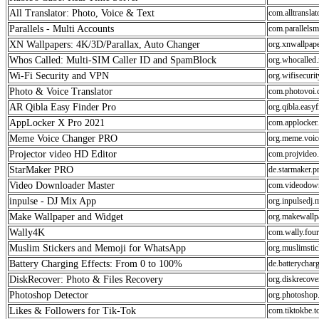
All Translator: Photo, Voice & Text
com.alltranslat
Parallels - Multi Accounts
com.parallelsm
XN Wallpapers: 4K/3D/Parallax, Auto Changer
org.xnwallpape
Whos Called: Multi-SIM Caller ID and SpamBlock
org.whocalled.
Wi-Fi Security and VPN
org.wifisecuri
Photo & Voice Translator
com.photovoi.c
AR Qibla Easy Finder Pro
org.qibla.easy
AppLocker X Pro 2021
com.applocker
Meme Voice Changer PRO
org.meme.voic
Projector video HD Editor
com.projvideo
StarMaker PRO
de.starmaker.
Video Downloader Master
com.videodown
inpulse - DJ Mix App
org.inpulsedj.
Make Wallpaper and Widget
org.makewallp
Wally4K
com.wally.fou
Muslim Stickers and Memoji for WhatsApp
org.muslimsti
Battery Charging Effects: From 0 to 100%
de.batterycharg
DiskRecover: Photo & Files Recovery
org.diskrecover
Photoshop Detector
org.photoshop.
Likes & Followers for Tik-Tok
com.tiktokbe.t