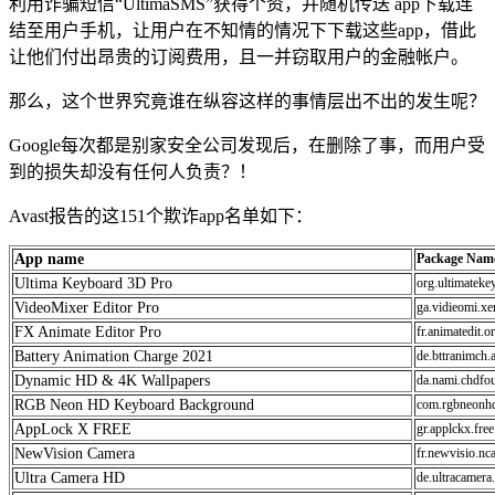
利用诈骗短信“UltimaSMS”获得个资，并随机传送 app下载连
结至用户手机，让用户在不知情的情况下下载这些app，借此
让他们付出昂贵的订阅费用，且一并窃取用户的金融帐户。
那么，这个世界究竟谁在纵容这样的事情层出不出的发生呢？
Google每次都是别家安全公司发现后，在删除了事，而用户受
到的损失却没有任何人负责？！
Avast报告的这151个欺诈app名单如下：
App name
Package Nam
Ultima Keyboard 3D Pro
org.ultimateke
VideoMixer Editor Pro
ga.vidieomi.xe
FX Animate Editor Pro
fr.animatedit.o
Battery Animation Charge 2021
de.bttranimch.
Dynamic HD & 4K Wallpapers
da.nami.chdfo
RGB Neon HD Keyboard Background
com.rgbneonh
AppLock X FREE
gr.applckx.free
NewVision Camera
fr.newvisio.nc
Ultra Camera HD
de.ultracamera