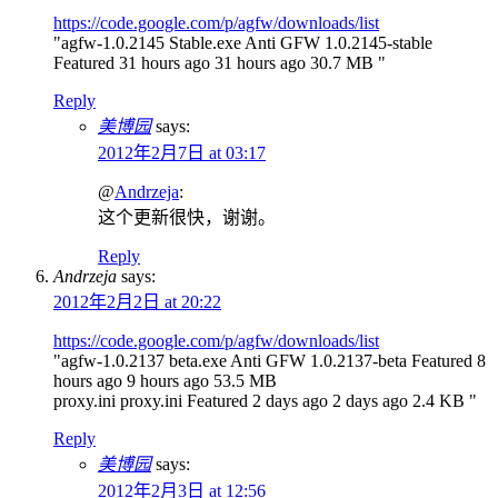
https://code.google.com/p/agfw/downloads/list
"agfw-1.0.2145 Stable.exe Anti GFW 1.0.2145-stable
Featured 31 hours ago 31 hours ago 30.7 MB "
Reply
美博园
says:
2012年2月7日 at 03:17
@
Andrzeja
:
这个更新很快，谢谢。
Reply
Andrzeja
says:
2012年2月2日 at 20:22
https://code.google.com/p/agfw/downloads/list
"agfw-1.0.2137 beta.exe Anti GFW 1.0.2137-beta Featured 8
hours ago 9 hours ago 53.5 MB
proxy.ini proxy.ini Featured 2 days ago 2 days ago 2.4 KB "
Reply
美博园
says:
2012年2月3日 at 12:56