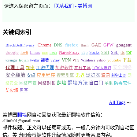
请進入保密留言页面：
联系我们 - 美博园
关键词索引
GFW
Chrome
firefox
GAE
goagent
BlackBeltPrivacy
DNS
flash
tor
google
Socks
NaiveProxy
p2p
SSH
SSL
ipv6
Linux
mac
meek
tls
VPN
v2ray
下载
toranger
trojan
twitter 翻墙
VPS
Windows
yahoo
youtube
安全网络
代理工具
加密
加密代理
加密软件
在线工具
宇宙大爆炸
安全翻墙
浏览器
应用程序
无界
安卓
搜索引擎
漏洞
网
科学上网
翻墙
翻墙方法
自由门
络安全
网络审查
网络封锁
苹果
防毒软件
防火墙
黑客
All Tags
»»
美博园
翻墙
网自动回复获取最新翻墙软件信箱：
allinfa01@gmail.com
邮件标题、正文可以任意写或无，一般几分钟内可收到自动回
信。美博园会根据软件升级情况随时更新索取内容。