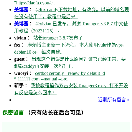
"https://daofa.cyou/c..
美博园
：
@fox caddy下载地址，有改变。以前的域名现
在没有使用了，教程中是后来..
美博园
：
@vivian 已发布，谢谢 Toranger_v3.8.7 中文使
用教程（20231125） - ..
vivian ：
站长toranger 3.8.7发布了
fox ：
麻煩博主更新一下流程，本人使用vultr作為vps，
debian10 os，每次自建..
guest ：
出现这个错误是什么原因？证书已经正常，要
卸载caddy再安装一次吗？ [..
wuceyi ：
certbot certonly --renew-by-default -d
*.111111.com --manual --pre..
新手 ：
我按教程操作双击安装Toranger3.exe，打不开没
有反应是怎么回事？
近期所有留言 »
（只有站长在后台可见）
保密留言