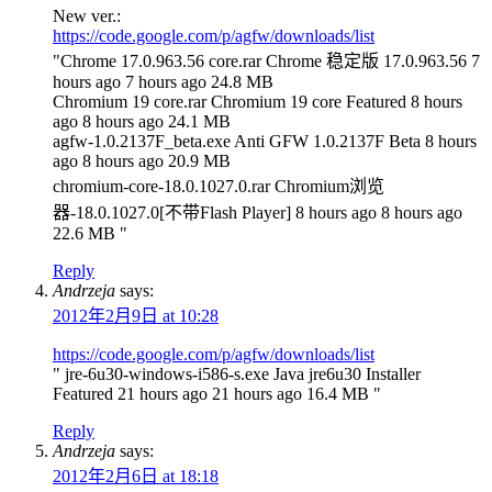
New ver.:
https://code.google.com/p/agfw/downloads/list
"Chrome 17.0.963.56 core.rar Chrome 稳定版 17.0.963.56 7
hours ago 7 hours ago 24.8 MB
Chromium 19 core.rar Chromium 19 core Featured 8 hours
ago 8 hours ago 24.1 MB
agfw-1.0.2137F_beta.exe Anti GFW 1.0.2137F Beta 8 hours
ago 8 hours ago 20.9 MB
chromium-core-18.0.1027.0.rar Chromium浏览
器-18.0.1027.0[不带Flash Player] 8 hours ago 8 hours ago
22.6 MB "
Reply
Andrzeja
says:
2012年2月9日 at 10:28
https://code.google.com/p/agfw/downloads/list
" jre-6u30-windows-i586-s.exe Java jre6u30 Installer
Featured 21 hours ago 21 hours ago 16.4 MB "
Reply
Andrzeja
says:
2012年2月6日 at 18:18