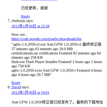
已经更新，谢谢
Reply
Andrzeja
says:
2012年1月30日 at 22:28
New ver.:
https://code.google.com/p/agfw/downloads/list
"agfw-1.0.2050-r2.exe Anti GFW 1.0.2050-r2 最终修正版
57 minutes ago 63 minutes ago 30.0 MB
certisficationts.rar certifications Featured 82 minutes ago 84
minutes ago 258 KB
flash.exe Flash Player Installer Featured 2 hours ago 2 hours
ago 758 KB
agfw-1.0.2050-r.exe Anti GFW 1.0.2050-r Featured 4 hours
ago 4 hours ago 29.7 MB"
Reply
David
says:
2012年1月30日 at 19:01
Anti GFW 1.0.2050修正版已经发布了。最新的下载地址