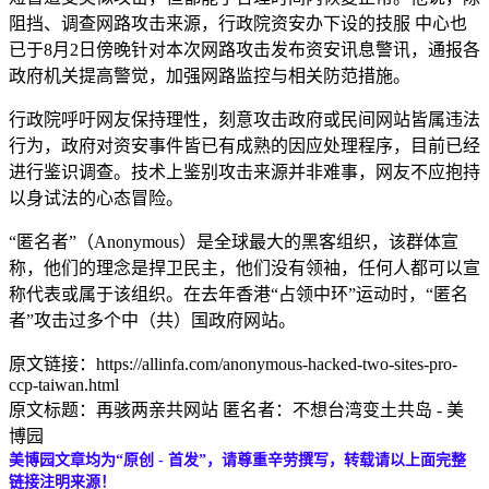
阻挡、调查网路攻击来源，行政院资安办下设的技服 中心也
已于8月2日傍晚针对本次网路攻击发布资安讯息警讯，通报各
政府机关提高警觉，加强网路监控与相关防范措施。
行政院呼吁网友保持理性，刻意攻击政府或民间网站皆属违法
行为，政府对资安事件皆已有成熟的因应处理程序，目前已经
进行鉴识调查。技术上鉴别攻击来源并非难事，网友不应抱持
以身试法的心态冒险。
“匿名者”（Anonymous）是全球最大的黑客组织，该群体宣
称，他们的理念是捍卫民主，他们没有领袖，任何人都可以宣
称代表或属于该组织。在去年香港“占领中环”运动时，“匿名
者”攻击过多个中（共）国政府网站。
原文链接：https://allinfa.com/anonymous-hacked-two-sites-pro-
ccp-taiwan.html
原文标题：再骇两亲共网站 匿名者：不想台湾变土共岛 - 美
博园
美博园文章均为“原创 - 首发”，请尊重辛劳撰写，转载请以上面完整
链接注明来源！