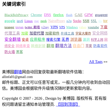
关键词索引
GFW
Chrome
firefox
GAE
goagent
BlackBeltPrivacy
DNS
flash
tor
google
Socks
NaiveProxy
p2p
SSH
SSL
ipv6
Linux
mac
meek
tls
VPN
v2ray
下载
toranger
trojan
twitter 翻墙
VPS
Windows
yahoo
youtube
安全网络
代理工具
加密
加密代理
加密软件
在线工具
宇宙大爆炸
安全翻墙
浏览器
应用程序
无界
安卓
搜索引擎
漏洞
网
科学上网
翻墙
翻墙方法
自由门
络安全
网络审查
网络封锁
苹果
防毒软件
防火墙
黑客
All Tags
»»
美博园
翻墙
网自动回复获取最新翻墙软件信箱：
allinfa01@gmail.com
邮件标题、正文可以任意写或无，一般几分钟内可收到自动回
信。美博园会根据软件升级情况随时更新索取内容。
Copyright © 2007 - 2026 , Design by 美博园. 版权所有. 若有版
权问题请留言通知本站管理员.
【回到顶部】