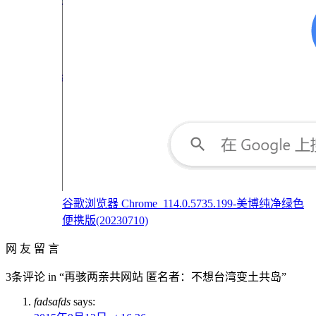
谷歌浏览器 Chrome_114.0.5735.199-美博纯净绿色
便携版(20230710)
网 友 留 言
3条评论 in “再骇两亲共网站 匿名者：不想台湾变土共岛”
fadsafds
says: