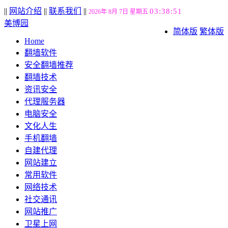
||
网站介绍
||
联系我们
||
03:38:52
2026年 8月 7日 星期五
美博园
简体版
繁体版
Home
翻墙软件
安全翻墙推荐
翻墙技术
资讯安全
代理服务器
电脑安全
文化人生
手机翻墙
自建代理
网站建立
常用软件
网络技术
社交通讯
网站推广
卫星上网