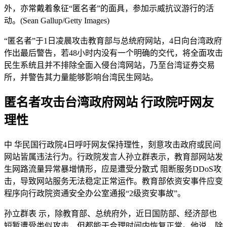
外，亦常戴着象征“匿名者”的面具，参加示威抗议游行的活
动。(Sean Gallup/Getty Images)
“匿名者”于1日凌晨攻击教育部与总统府网站，4日向台湾政府
作出最后警告，若48小时内没有一个明确的交代，将全面攻击
民生系统且并不排除全面入侵台湾网站，乃至台湾证券交易
所，并警告其力量能够影响台湾民生网站。
匿名者攻击台湾政府网站 行政院吁网友
理性
中 华民国行政院4日呼吁网友保持理性，刻意攻击政府或民间
网站皆属违法行为。行政院发言人孙立群表示，教育部网站发
生网路流量异常暴增情形，应是遭受分散式 阻断服务DDoS攻
击，导致网站服务无法稳定正常运作。教育部依资安事件应变
程序向行政院资通安全办公室通报“2级资安事故”。
孙立群表 示，除教育部、总统府外，近日国防部、经济部也
短暂遭受类似攻击，但都能于合理时间内恢复正常。他说，除