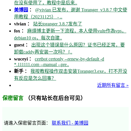
在没有使用了，教程中是后来..
美博园
：
@vivian 已发布，谢谢 Toranger_v3.8.7 中文使
用教程（20231125） - ..
vivian ：
站长toranger 3.8.7发布了
fox ：
麻煩博主更新一下流程，本人使用vultr作為vps，
debian10 os，每次自建..
guest ：
出现这个错误是什么原因？证书已经正常，要
卸载caddy再安装一次吗？ [..
wuceyi ：
certbot certonly --renew-by-default -d
*.111111.com --manual --pre..
新手 ：
我按教程操作双击安装Toranger3.exe，打不开没
有反应是怎么回事？
近期所有留言 »
（只有站长在后台可见）
保密留言
请進入保密留言页面：
联系我们 - 美博园