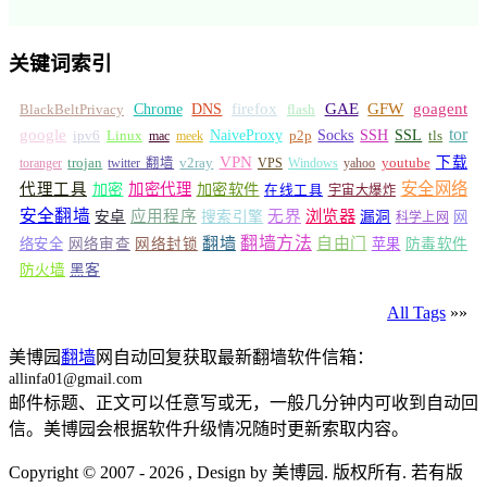
关键词索引
GFW
Chrome
firefox
GAE
goagent
BlackBeltPrivacy
DNS
flash
tor
google
Socks
NaiveProxy
p2p
SSH
SSL
ipv6
Linux
mac
meek
tls
VPN
v2ray
下载
toranger
trojan
twitter 翻墙
VPS
Windows
yahoo
youtube
安全网络
代理工具
加密
加密代理
加密软件
在线工具
宇宙大爆炸
安全翻墙
浏览器
应用程序
无界
安卓
搜索引擎
漏洞
网
科学上网
翻墙
翻墙方法
自由门
络安全
网络审查
网络封锁
苹果
防毒软件
防火墙
黑客
All Tags
»»
美博园
翻墙
网自动回复获取最新翻墙软件信箱：
allinfa01@gmail.com
邮件标题、正文可以任意写或无，一般几分钟内可收到自动回
信。美博园会根据软件升级情况随时更新索取内容。
Copyright © 2007 - 2026 , Design by 美博园. 版权所有. 若有版