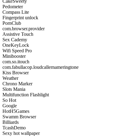
CakeSweety
Pedometer
Compass Lite
Fingerprint unlock
PornClub
com.browser.provider
Assistive Touch
Sex Cademy
OneKeyLock
Wifi Speed Pro
Minibooster
com.so.itouch
com.fabullacop.loudcallernameringtone
Kiss Browser
Weather
Chrono Marker
Slots Mania
Multifunction Flashlight
So Hot
Google
HotH5Games
Swamm Browser
Billiards
TcashDemo
Sexy hot wallpaper