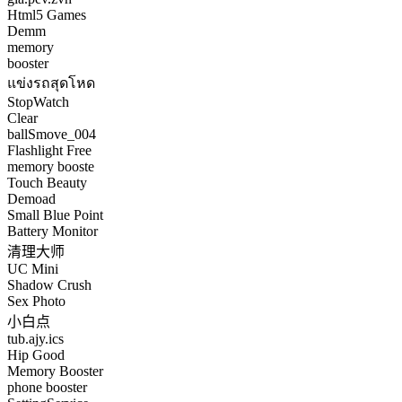
Html5 Games
Demm
memory
booster
แข่งรถสุดโหด
StopWatch
Clear
ballSmove_004
Flashlight Free
memory booste
Touch Beauty
Demoad
Small Blue Point
Battery Monitor
清理大师
UC Mini
Shadow Crush
Sex Photo
小白点
tub.ajy.ics
Hip Good
Memory Booster
phone booster