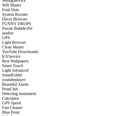
SettingService
Wifi Master
Fruit Slots
System Booster
Dircet Browser
FUNNY DROPS
Puzzle Bubble-Pet
aradise
GPS
Light Browser
Clean Master
YouTube Downloader
KXService
Best Wallpapers
Smart Touch
Light Advanced
SmartFolder
youtubeplayer
Beautiful Alarm
PronClub
Detecting instrument
Calculator
GPS Speed
Fast Cleaner
Blue Point