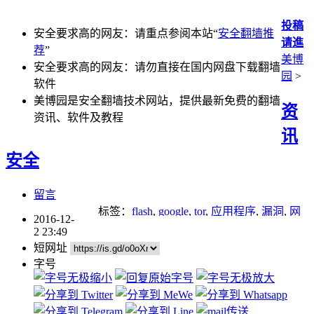
投稿
安全要求高的网友：请重点参阅本站“
安全翻墙推
请進
荐
”
美博
安全要求高的网友：请勿直接在国内网盘下载翻墙
园
>
软件
美博园是安全翻墙技术网站，提供最新免费的翻墙
资
资讯、软件及教程
讯
安全
留言
标签：
flash
,
google
,
tor
,
应用程序
,
漏洞
,
网
2016-12-
络攻击
,
黑客
2 23:49
短网址
字号