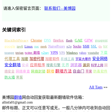
请進入保密留言页面：
联系我们 - 美博园
关键词索引
GFW
Chrome
firefox
GAE
goagent
BlackBeltPrivacy
DNS
flash
tor
google
Socks
NaiveProxy
p2p
SSH
SSL
ipv6
Linux
mac
meek
tls
VPN
v2ray
下载
toranger
trojan
twitter 翻墙
VPS
Windows
yahoo
youtube
安全网络
代理工具
加密
加密代理
加密软件
在线工具
宇宙大爆炸
安全翻墙
浏览器
应用程序
无界
安卓
搜索引擎
漏洞
网
科学上网
翻墙
翻墙方法
自由门
络安全
网络审查
网络封锁
苹果
防毒软件
防火墙
黑客
All Tags
»»
美博园
翻墙
网自动回复获取最新翻墙软件信箱：
allinfa01@gmail.com
邮件标题、正文可以任意写或无，一般几分钟内可收到自动回