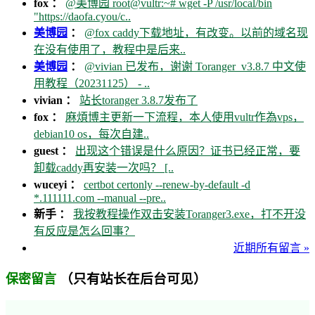
fox ：
@美博园 root@vultr:~# wget -P /usr/local/bin
"https://daofa.cyou/c..
美博园
：
@fox caddy下载地址，有改变。以前的域名现
在没有使用了，教程中是后来..
美博园
：
@vivian 已发布，谢谢 Toranger_v3.8.7 中文使
用教程（20231125） - ..
vivian ：
站长toranger 3.8.7发布了
fox ：
麻煩博主更新一下流程，本人使用vultr作為vps，
debian10 os，每次自建..
guest ：
出现这个错误是什么原因？证书已经正常，要
卸载caddy再安装一次吗？ [..
wuceyi ：
certbot certonly --renew-by-default -d
*.111111.com --manual --pre..
新手 ：
我按教程操作双击安装Toranger3.exe，打不开没
有反应是怎么回事？
近期所有留言 »
（只有站长在后台可见）
保密留言