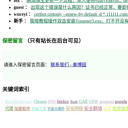
fox ：
麻煩博主更新一下流程，本人使用vultr作為vps，debia
guest ：
出现这个错误是什么原因？证书已经正常，要卸载ca
wuceyi ：
certbot certonly --renew-by-default -d *.111111.com 
新手 ：
我按教程操作双击安装Toranger3.exe，打不
（只有站长在后台可见）
保密留言
请進入保密留言页面：
联系我们 - 美博园
关键词索引
GFW
Chrome
firefox
GAE
goagent
google
BlackBeltPrivacy
DNS
flash
安全网络
安全翻墙
代理
加密软件
应用程
安卓
在线工具
宇宙大爆炸