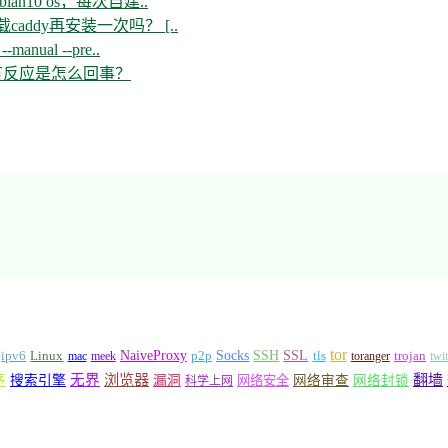
n10 os，每次自建..
ddy再安装一次吗？ [..
--manual --pre..
开没有反应是怎么回事？
tor
Socks
NaiveProxy
p2p
SSH
SSL
ipv6
Linux
mac
meek
tls
toranger
trojan
twi
浏览器
翻墙
序
无界
搜索引擎
漏洞
网络安全
网络审查
网络封锁
科学上网