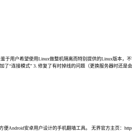
nux VPN是鉴于用户希望使用Linux做整机隔离而特别提供的Linux
. 增加了“连接模式” 3. 修复了有时掉线的问题（更换服务器时还是会掉线，
便Android安卓用户设计的手机翻墙工具。 无界官方主页：https://wuji