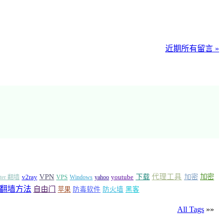
近期所有留言 »
VPN
代理工具
加密
加密
v2ray
下载
tter 翻墙
VPS
Windows
yahoo
youtube
翻墙方法
自由门
苹果
防毒软件
防火墙
黑客
All Tags
»»