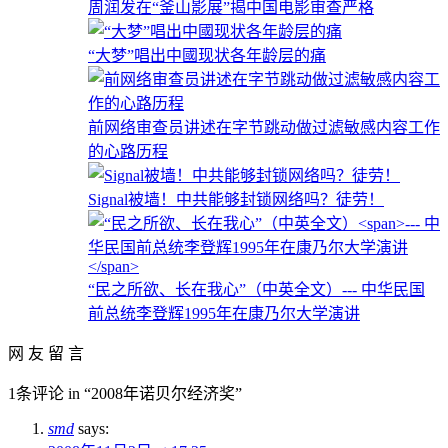
周润发在“釜山影展”揭中国电影审查严格
“大梦”唱出中國现状各年龄层的痛
前网络审查员讲述在字节跳动做过滤敏感内容工作
的心路历程
Signal被墙！中共能够封锁网络吗？徒劳！
“民之所欲、长在我心”（中英全文）
--- 中华民国
前总统李登辉1995年在康乃尔大学演讲
网 友 留 言
1条评论 in “2008年诺贝尔经济奖”
smd
says: