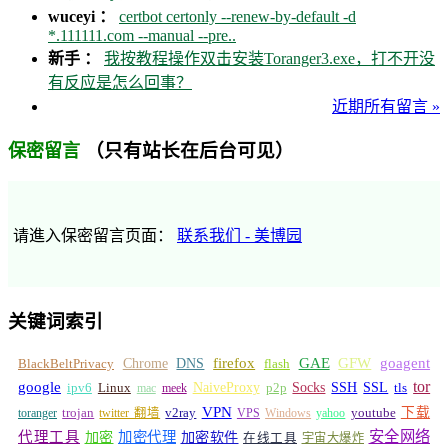
wuceyi ：
certbot certonly --renew-by-default -d
*.111111.com --manual --pre..
新手 ：
我按教程操作双击安装Toranger3.exe，打不开没
有反应是怎么回事？
近期所有留言 »
（只有站长在后台可见）
保密留言
请進入保密留言页面：
联系我们 - 美博园
关键词索引
GFW
Chrome
firefox
GAE
goagent
BlackBeltPrivacy
DNS
flash
tor
google
Socks
NaiveProxy
p2p
SSH
SSL
ipv6
Linux
mac
meek
tls
VPN
v2ray
下载
toranger
trojan
twitter 翻墙
VPS
Windows
yahoo
youtube
安全网络
代理工具
加密
加密代理
加密软件
在线工具
宇宙大爆炸