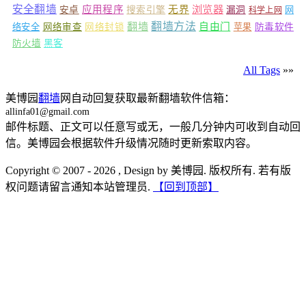
安全翻墙
浏览器
应用程序
无界
安卓
搜索引擎
漏洞
网
科学上网
翻墙
翻墙方法
自由门
络安全
网络审查
网络封锁
苹果
防毒软件
防火墙
黑客
All Tags
»»
美博园
翻墙
网自动回复获取最新翻墙软件信箱：
allinfa01@gmail.com
邮件标题、正文可以任意写或无，一般几分钟内可收到自动回
信。美博园会根据软件升级情况随时更新索取内容。
Copyright © 2007 - 2026 , Design by 美博园. 版权所有. 若有版
权问题请留言通知本站管理员.
【回到顶部】