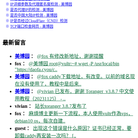
※
IP详细参数及代理匿名度检测 - 美博园
※
是否代理IP的检测 - 美博园
※
是否中国大陆IP检测 - 美博园
※
IP是否经过CloudFlare（CND）检测
※
TCP端口检查网页 - 美博园
最新留言
美博园
：
@fox 有修改新地址，谢谢提醒
fox ：
@美博园 root@vultr:~# wget -P /usr/local/bin
"https://daofa.cyou/c..
美博园
：
@fox caddy下载地址，有改变。以前的域名现
在没有使用了，教程中是后来..
美博园
：
@vivian 已发布，谢谢 Toranger_v3.8.7 中文使
用教程（20231125） - ..
vivian ：
站长toranger 3.8.7发布了
fox ：
麻煩博主更新一下流程，本人使用vultr作為vps，
debian10 os，每次自建..
guest ：
出现这个错误是什么原因？证书已经正常，要
卸载caddy再安装一次吗？ [..