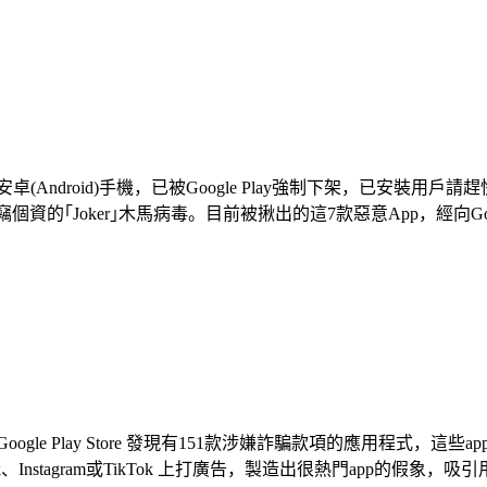
ndroid)手機，已被Google Play強制下架，已安裝用戶請趕
竊個資的｢Joker｣木馬病毒。目前被揪出的這7款惡意App，經向Goo
，在Google Play Store 發現有151款涉嫌詐騙款項的應用
nstagram或TikTok 上打廣告，製造出很熱門app的假象，吸引用