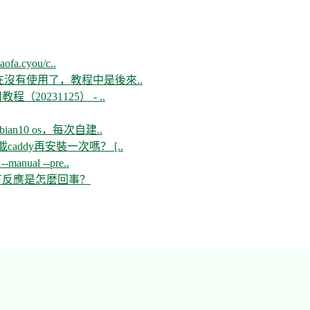
aofa.cyou/c..
現在沒有使用了，教程中是後來..
教程（20231125） - ..
n10 os，每次自建..
ddy再安裝一次嗎？ [..
--manual --pre..
開沒有反應是怎麼回事？