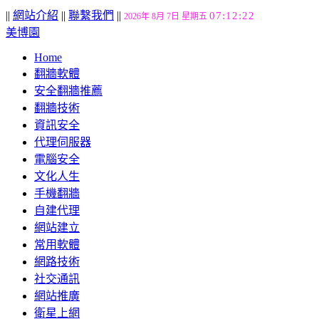
||
網站介紹
||
聯繫我們
||
07:12:22
2026年 8月 7日 星期五
美博園
Home
翻牆軟體
安全翻牆推薦
翻牆技術
資訊安全
代理伺服器
電腦安全
文化人生
手機翻牆
自建代理
網站建立
常用軟體
網路技術
社交通訊
網站推廣
衛星上網