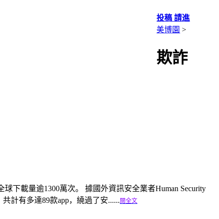
投稿 請進
美博園
>
欺詐
全球下載量逾1300萬次。 據國外資訊安全業者Human Security
計有多達89款app，繞過了安......
閱全文