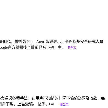
快刪除。 據外媒PhoneArena報導表示，卡巴斯基安全研究人員
gle官方舉報後全數都已被下架，主......
閱全文
程式，這些app會通過各種手法，在用戶不知情的情況下偷偷盜領及收款，每
戶下載，上當受騙。 據悉，Go......
閱全文