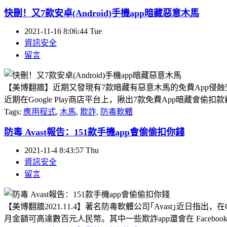
快刪！又7款安卓(Android)手機app暗藏惡意木馬
2021-11-16 8:06:44 Tue
資訊安全
留言
【美博翻牆】近期又發現有7款暗藏有惡意木馬的免費App侵蝕安卓(A
近期在Google Play商店平台上，揪出7款免費App暗藏會偷扣款
Tags:
應用程式
,
木馬
,
欺詐
,
防毒軟體
防毒 Avast報告：151款手機app會偷偷扣你錢
2021-11-4 8:43:57 Thu
資訊安全
留言
【美博翻牆2021.11.4】著名防毒軟體公司｢Avast｣近日指出
月金額可高達數百元人民幣。其中一些欺詐app還會在 Facebook、I