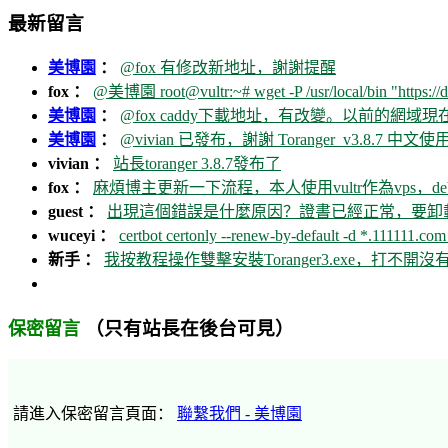
最新留言
美博園
：
@fox 有修改新地址，謝謝提醒
fox ：
@美博園 root@vultr:~# wget -P /usr/local/bin "https://d
美博園
：
@fox caddy下載地址，有改變。以前的網域
美博園
：
@vivian 已發布，謝謝 Toranger_v3.8.7 中文使用
vivian ：
站長toranger 3.8.7發布了
fox ：
麻煩博主更新一下流程，本人使用vultr作為vps，debia
guest ：
出現這個錯誤是什麼原因？證書已經正常，要卸載ca
wuceyi ：
certbot certonly --renew-by-default -d *.111111.com 
新手 ：
我按教程操作雙擊安裝Toranger3.exe，打不
（只有站長在後台可見）
保密留言
請進入保密留言頁面：
聯繫我們 - 美博園