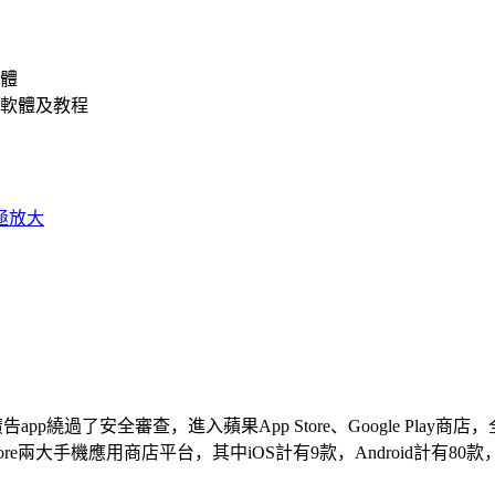
體
軟體及教程
app繞過了安全審查，進入蘋果App Store、Google Play商店，
tore兩大手機應用商店平台，其中iOS計有9款，Android計有80款，共