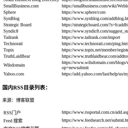
SmallBusiness.com
https://smallbusiness.com/wiki/Web
Sphere
https://www.sphere/com
SynBlog
https://www.synblog.com/addblog.h
Strategic Board
https://strategicboard.com/?s=h:addb
Syndic8
https://www.syndic8.com/suggest_st
Tailrank
https://www.tailrank.com/import
Technorati
https://www.technorati.com/ping.htm
Topix
https://www.topix.net/member/regist
TruthLaidBear
https://www.truthlaidbear.com/addto
https://www.wilsdomain.com/blogs/
Wilsdomain
op=newsubmit
Yahoo.com
https://add.yahoo.com/fast/help/us/
国内RSS目录列表：
来源：博客联盟
https://www.rssportal.com.cn/add.as
RSS门户
https://www.feedsearch.net/submit.h
Feed 搜索