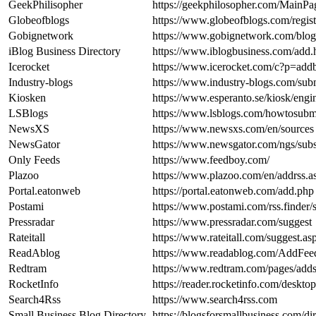
GeekPhilisopher
https://geekphilosopher.com/Main
Globeofblogs
https://www.globeofblogs.com/regist
Gobignetwork
https://www.gobignetwork.com/blo
iBlog Business Directory
https://www.iblogbusiness.com/add.
Icerocket
https://www.icerocket.com/c?p=add
Industry-blogs
https://www.industry-blogs.com/sub
Kiosken
https://www.esperanto.se/kiosk/engi
LSBlogs
https://www.lsblogs.com/howtosubm
NewsXS
https://www.newsxs.com/en/sources
NewsGator
https://www.newsgator.com/ngs/sub
Only Feeds
https://www.feedboy.com/
Plazoo
https://www.plazoo.com/en/addrss.a
Portal.eatonweb
https://portal.eatonweb.com/add.php
Postami
https://www.postami.com/rss.finder
Pressradar
https://www.pressradar.com/suggest
Rateitall
https://www.rateitall.com/sugges
ReadAblog
https://www.readablog.com/AddFee
Redtram
https://www.redtram.com/pages/adds
RocketInfo
https://reader.rocketinfo.com/desk
Search4Rss
https://www.search4rss.com
Small Business Blog Directory
https://blogsforsmallbusiness.com/di