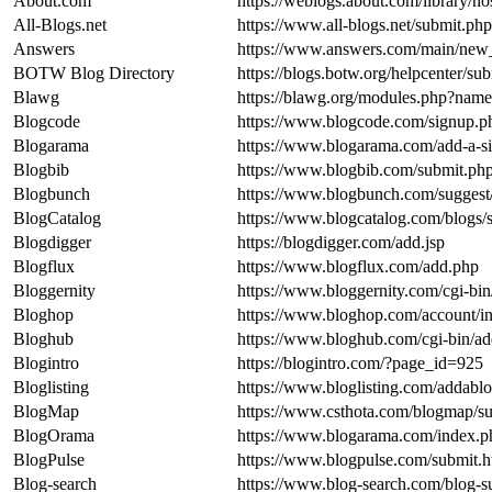
About.com
https://weblogs.about.com/library/n
All-Blogs.net
https://www.all-blogs.net/submit.php
Answers
https://www.answers.com/main/new_
BOTW Blog Directory
https://blogs.botw.org/helpcenter/su
Blawg
https://blawg.org/modules.php?n
Blogcode
https://www.blogcode.com/signup.p
Blogarama
https://www.blogarama.com/add-a-si
Blogbib
https://www.blogbib.com/submit.ph
Blogbunch
https://www.blogbunch.com/suggest
BlogCatalog
https://www.blogcatalog.com/blogs/
Blogdigger
https://blogdigger.com/add.jsp
Blogflux
https://www.blogflux.com/add.php
Bloggernity
https://www.bloggernity.com/cgi-bin
Bloghop
https://www.bloghop.com/account/i
Bloghub
https://www.bloghub.com/cgi-bin/ad
Blogintro
https://blogintro.com/?page_id=925
Bloglisting
https://www.bloglisting.com/addabl
BlogMap
https://www.csthota.com/blogmap/s
BlogOrama
https://www.blogarama.com/index.
BlogPulse
https://www.blogpulse.com/submit.h
Blog-search
https://www.blog-search.com/blog-s