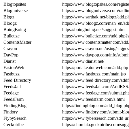
Blogtopsites
https://www.blogtopsites.com/registe
Bloguniverse
https://www.bloguniverse.com/radlin
Blogz
https://www.sarthak.net/blogz/add.p
Bloogz
https://www.bloogz.com/man_en/ad
BoingBoing
https://boingboing.net/suggest.html
Bulletize
https://www.bulletize.com/add.php?
ContentsMatter
https://www.contentsmatter.com/add
Crayon
https://www.crayon.net/using/sugges
DayPop
https://www.daypop.com/info/submi
Diarist
https://www.diarist.net/
EastonWeb
https://portal.eatonweb.com/add.php
Fastbuzz
https://www.fastbuzz.com/main.jsp
Feed-Directory
https://www.feed-directory.com/add
Feeds4all
https://www.feeds4all.com/AddRSS
Feedage
https://www.feedage.com/submit.ph
FeedsFarm
https://www.feedsfarm.com/a.html
FindingBlog
https://findingblog.com/add_blog.ph
Findory
https://www.findory.com/submit-blo
FlybySearch
https://www.fybersearch.com/add-ur
Geckotribe
https://chordata.geckotribe.com/sugg