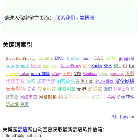
请進入保密留言页面：
联系我们 - 美博园
关键词索引
GFW
Chrome
firefox
GAE
goagent
BlackBeltPrivacy
DNS
flash
tor
google
Socks
NaiveProxy
p2p
SSH
SSL
ipv6
Linux
mac
meek
tls
VPN
v2ray
下载
toranger
trojan
twitter 翻墙
VPS
Windows
yahoo
youtube
安全网络
代理工具
加密
加密代理
加密软件
在线工具
宇宙大爆炸
安全翻墙
浏览器
应用程序
无界
安卓
搜索引擎
漏洞
网
科学上网
翻墙
翻墙方法
自由门
络安全
网络审查
网络封锁
苹果
防毒软件
防火墙
黑客
All Tags
»»
美博园
翻墙
网自动回复获取最新翻墙软件信箱：
allinfa01@gmail.com