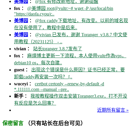
美博园
：
@fox 有修改新地址，谢谢提醒
fox ：
@美博园 root@vultr:~# wget -P /usr/local/bin
"https://daofa.cyou/c..
美博园
：
@fox caddy下载地址，有改变。以前的域名现
在没有使用了，教程中是后来..
美博园
：
@vivian 已发布，谢谢 Toranger_v3.8.7 中文使
用教程（20231125） - ..
vivian ：
站长toranger 3.8.7发布了
fox ：
麻煩博主更新一下流程，本人使用vultr作為vps，
debian10 os，每次自建..
guest ：
出现这个错误是什么原因？证书已经正常，要
卸载caddy再安装一次吗？ [..
wuceyi ：
certbot certonly --renew-by-default -d
*.111111.com --manual --pre..
新手 ：
我按教程操作双击安装Toranger3.exe，打不开没
有反应是怎么回事？
近期所有留言 »
（只有站长在后台可见）
保密留言