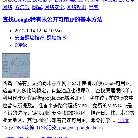
网络
,
方滨兴
,
网军
,
网络安全
,
网络攻击
,
黑客
查找Google稀有未公开可用IP的基本方法
2015-1-14 12:04:10 Wed
安全翻墙推荐
,
翻墙技术
6评论
所谓『稀有』是指尚未被在网上公开传播过的Google可用IP，
这些IP大多比较稳定，有些速度也很犀利。查找原理很简单，
利用代理远程解析google.com域名即可。我在较早前的博文中
也曾有所提及。 准备个多路代理或VPN，免费的VPNGate是
不错的选择，链接到你要查找IP的地区，推荐日、韩、港台等
亚太地区，其他地区很难有高速可用IP。命令行解......
阅全文
Tags:
DNS欺骗
,
DNS污染
,
goagent
,
google
,
hosts