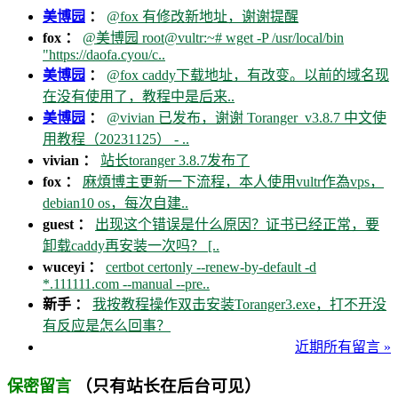
美博园
：
@fox 有修改新地址，谢谢提醒
fox ：
@美博园 root@vultr:~# wget -P /usr/local/bin
"https://daofa.cyou/c..
美博园
：
@fox caddy下载地址，有改变。以前的域名现
在没有使用了，教程中是后来..
美博园
：
@vivian 已发布，谢谢 Toranger_v3.8.7 中文使
用教程（20231125） - ..
vivian ：
站长toranger 3.8.7发布了
fox ：
麻煩博主更新一下流程，本人使用vultr作為vps，
debian10 os，每次自建..
guest ：
出现这个错误是什么原因？证书已经正常，要
卸载caddy再安装一次吗？ [..
wuceyi ：
certbot certonly --renew-by-default -d
*.111111.com --manual --pre..
新手 ：
我按教程操作双击安装Toranger3.exe，打不开没
有反应是怎么回事？
近期所有留言 »
（只有站长在后台可见）
保密留言