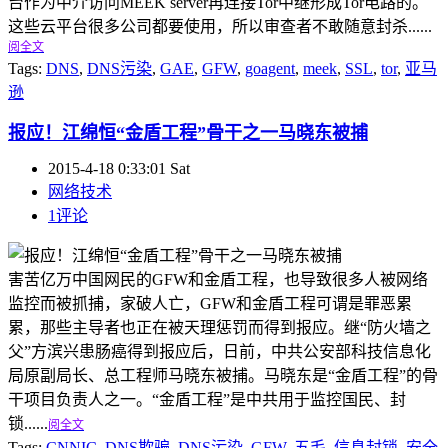
台作为中介访问MEEK server再连接Tor中继形成Tor电路的。
这些云平台很多公司都要使用，所以审查者不敢随意封杀......
阅全文
Tags:
DNS
,
DNS污染
,
GAE
,
GFW
,
goagent
,
meek
,
SSL
,
tor
,
亚马
逊
报应！江绵恒“金盾工程”骨干之一马晓东被捕
2015-4-18 0:33:01 Sat
网络技术
1评论
害苦亿万中国网民的GFW和金盾工程，也导致很多人被网络
监控而被抓捕，家破人亡，GFW和金盾工程可谓是罪恶累
累，那些主导者也正在被天理惩罚而得到报应。继“防火墙之
父”方滨兴患肠癌得到报应后，日前，中共公安部科技信息化
局原副局长、总工程师马晓东被捕。马晓东是“金盾工程”的骨
干项目负责人之一。“金盾工程”是中共用于监控国民、封
锁......
阅全文
Tags:
CNNIC
,
DNS欺骗
,
DNS污染
,
GFW
,
五毛
,
信息封锁
,
安全