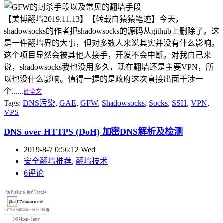
【美博翻墙2019.11.13】【转载自猿猿笔迹】今天，
shadowsocks的作者把shadowsocks的源码从github上删除了。这
是一件翻墙界的大事，但对多数人来说其实并没有什么影响。
这个项目显然会被其他人接手，开发不会中断。对我自己来
说，shadowsocks我也没用多久，现在翻墙还是主要VPN，所
以也没什么影响。值得一提的是政府这次直接出面干涉一
个......
阅全文
Tags:
DNS污染
,
GAE
,
GFW
,
Shadowsocks
,
Socks
,
SSH
,
VPN
,
VPS
DNS over HTTPS (DoH) 加密DNS解析及检测
2019-8-7 0:56:12 Wed
安全翻墙推荐
,
翻墙技术
6评论