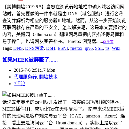
【美博翻墙2019.8.5】当您在浏览器地址栏中输入域名访问网
站时，首先要做的一件事就是由 DNS（域名服务）进行名称
查询并解析为相应的服务器IP地址。然而，从这一步开始浏览
互联网就存在严重的不安全。怎么解决呢，这是本文要探讨的
内容，美博园（allinfa.com）翻墙网尽量把内容描述得易懂和
易于操作，也请网友完善补充。 Firefox 浏览器......
阅全文
Tags:
DNS
,
DNS污染
,
DoH
,
ESNI
,
firefox
,
ipv6
,
SSL
,
tls
,
Wiki
如果MEEK被屏蔽了......
2015-7-6 2:51:17 Mon
代理服务器
,
翻墙技术
7评论
话说去年英勇的tor团队开发出了一款突破GFW封锁的神器：
MEEK插件[1]，成功让Tor在天朝复活了。 简单来说MEEK插
件的原理就是客户端先与云平台（GAE，amazon，Azure）连
接，看上去是访问云平台（front domain），实际上是以云平