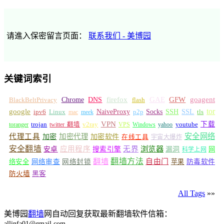
请進入保密留言页面：
联系我们 - 美博园
关键词索引
GFW
Chrome
firefox
GAE
goagent
BlackBeltPrivacy
DNS
flash
tor
google
Socks
NaiveProxy
p2p
SSH
SSL
ipv6
Linux
mac
meek
tls
VPN
v2ray
下载
toranger
trojan
twitter 翻墙
VPS
Windows
yahoo
youtube
安全网络
代理工具
加密
加密代理
加密软件
在线工具
宇宙大爆炸
安全翻墙
浏览器
应用程序
无界
安卓
搜索引擎
漏洞
网
科学上网
翻墙
翻墙方法
自由门
络安全
网络审查
网络封锁
苹果
防毒软件
防火墙
黑客
All Tags
»»
美博园
翻墙
网自动回复获取最新翻墙软件信箱：
allinfa01@gmail.com