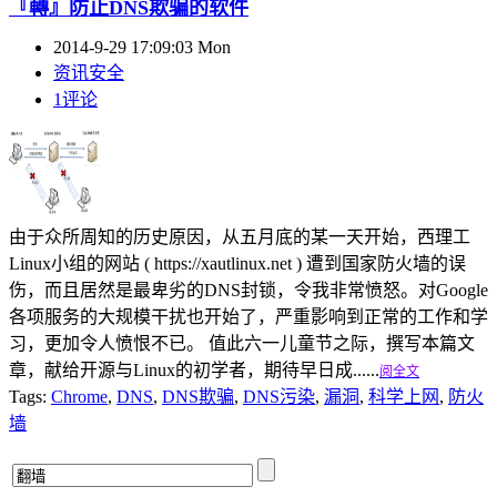
『轉』防止DNS欺骗的软件
2014-9-29 17:09:03 Mon
资讯安全
1评论
由于众所周知的历史原因，从五月底的某一天开始，西理工
Linux小组的网站 ( https://xautlinux.net ) 遭到国家防火墙的误
伤，而且居然是最卑劣的DNS封锁，令我非常愤怒。对Google
各项服务的大规模干扰也开始了，严重影响到正常的工作和学
习，更加令人愤恨不已。 值此六一儿童节之际，撰写本篇文
章，献给开源与Linux的初学者，期待早日成......
阅全文
Tags:
Chrome
,
DNS
,
DNS欺骗
,
DNS污染
,
漏洞
,
科学上网
,
防火
墙