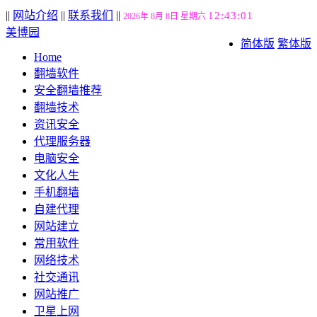
||
网站介绍
||
联系我们
||
12:43:02
2026年 8月 8日 星期六
美博园
简体版
繁体版
Home
翻墙软件
安全翻墙推荐
翻墙技术
资讯安全
代理服务器
电脑安全
文化人生
手机翻墙
自建代理
网站建立
常用软件
网络技术
社交通讯
网站推广
卫星上网