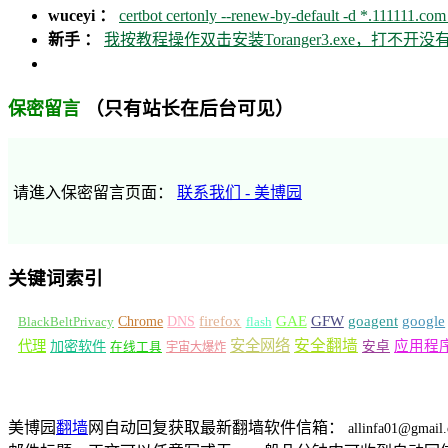
wuceyi ：
certbot certonly --renew-by-default -d *.111111.com 
新手 ：
我按教程操作双击安装Toranger3.exe，打不
（只有站长在后台可见）
保密留言
请進入保密留言页面：
联系我们 - 美博园
关键词索引
GFW
Chrome
firefox
GAE
goagent
google
BlackBeltPrivacy
DNS
flash
安全网络
安全翻墙
代理
加密软件
应用程
安卓
在线工具
宇宙大爆炸
美博园
翻墙
网自动回复获取最新翻墙软件信箱：
allinfa01@gmail