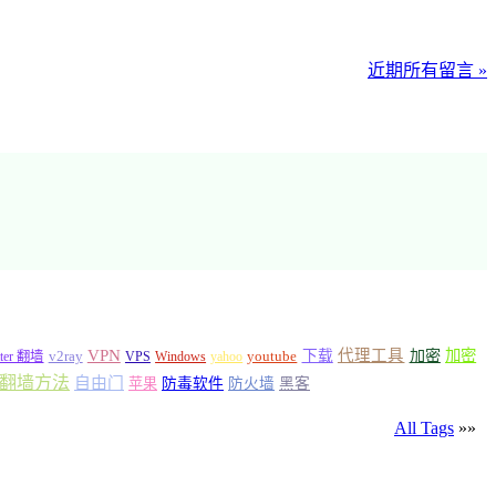
近期所有留言 »
VPN
代理工具
加密
加密
v2ray
下载
tter 翻墙
VPS
Windows
yahoo
youtube
翻墙方法
自由门
苹果
防毒软件
防火墙
黑客
All Tags
»»