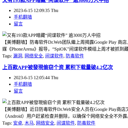
又有193款APP暗藏“间谍软件” 逾3000万人中招
2023-6-15 12:09:35 Thu
手机翻墙
留言
【美博翻墙】防毒软件Dr.Web团队繼上周揭露Google Play 
媒《PhoneArena》报导，“SpiOK”间谍软件模组上周才被抓到藏在G
Tags:
漏洞
,
网络安全
,
间谍软件
,
防毒软件
上百款APP被發現偷窃个资 累积下载量破4.2亿次
2023-6-15 12:05:44 Thu
手机翻墙
留言
【美博翻墙】近日防毒软件Dr.Web安全人员在Google Pl
（Android）用户赶紧检查并删除，以确保个网络安全全不外露。 Dr.
Tags:
安卓
,
木马
,
网络安全
,
间谍软件
,
防毒软件