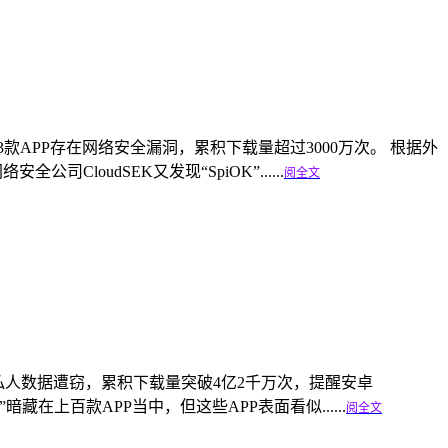
又有193款APP存在网络安全漏洞，累积下载量超过3000万次。 根据外
司CloudSEK又发现“SpiOK”......
阅全文
资 、私人数据遭窃，累积下载量突破4亿2千万次，提醒安卓
”暗藏在上百款APP当中，但这些APP表面看似......
阅全文