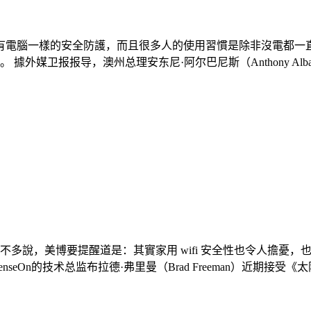
有電腦一樣的安全防護，而且很多人的使用習慣是除非沒電都一直
卫报报导，澳州总理安东尼·阿尔巴尼斯（Anthony Albane
裡不多說，美博要提醒道是：其實家用 wifi 安全性也令人擔憂，
的技术总监布拉德·弗里曼（Brad Freeman）近期接受《太阳报》