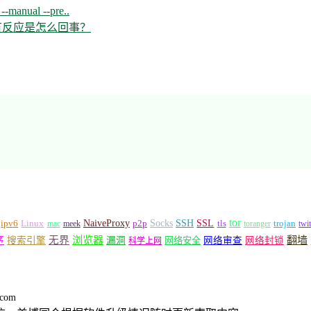
--manual --pre..
开没有反应是怎么回事？
tor
Socks
NaiveProxy
p2p
SSH
SSL
ipv6
Linux
mac
meek
tls
toranger
trojan
twi
浏览器
翻墙
序
无界
搜索引擎
漏洞
网络安全
网络审查
网络封锁
科学上网
.com