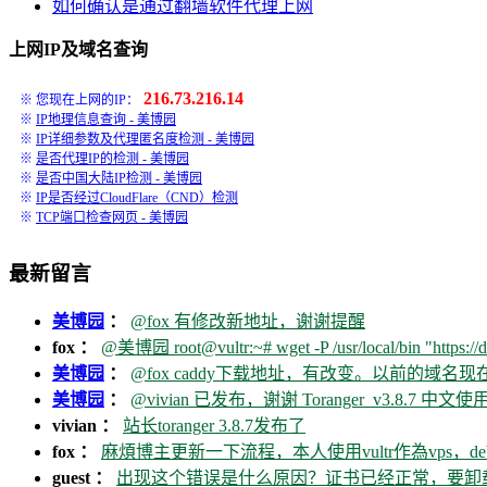
如何确认是通过翻墙软件代理上网
上网IP及域名查询
216.73.216.14
※ 您现在上网的IP：
※
IP地理信息查询 - 美博园
※
IP详细参数及代理匿名度检测 - 美博园
※
是否代理IP的检测 - 美博园
※
是否中国大陆IP检测 - 美博园
※
IP是否经过CloudFlare（CND）检测
※
TCP端口检查网页 - 美博园
最新留言
美博园
：
@fox 有修改新地址，谢谢提醒
fox ：
@美博园 root@vultr:~# wget -P /usr/local/bin "https://d
美博园
：
@fox caddy下载地址，有改变。以前的域名
美博园
：
@vivian 已发布，谢谢 Toranger_v3.8.7 中文使用
vivian ：
站长toranger 3.8.7发布了
fox ：
麻煩博主更新一下流程，本人使用vultr作為vps，debia
guest ：
出现这个错误是什么原因？证书已经正常，要卸载ca