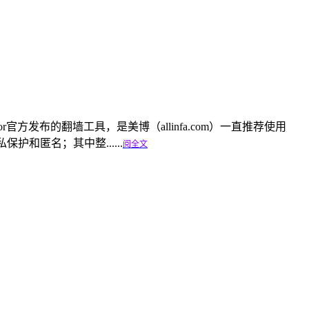
owser是tor官方发布的翻墙工具，是美博（allinfa.com）一直推荐使用
私保护和匿名；其中整......
阅全文