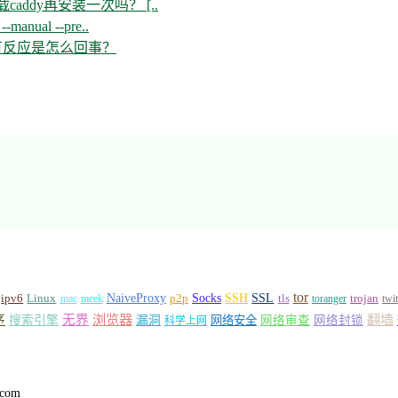
ddy再安装一次吗？ [..
--manual --pre..
开没有反应是怎么回事？
tor
Socks
NaiveProxy
p2p
SSH
SSL
ipv6
Linux
mac
meek
tls
toranger
trojan
twi
浏览器
翻墙
序
无界
搜索引擎
漏洞
网络安全
网络审查
网络封锁
科学上网
.com