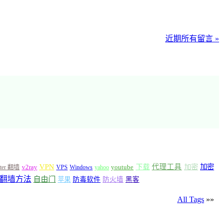
近期所有留言 »
VPN
代理工具
加密
加密
v2ray
下载
tter 翻墙
VPS
Windows
yahoo
youtube
翻墙方法
自由门
苹果
防毒软件
防火墙
黑客
All Tags
»»