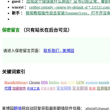
guest ：
出现这个错误是什么原因？证书已经正常，要卸载ca
wuceyi ：
certbot certonly --renew-by-default -d *.111111.com 
新手 ：
我按教程操作双击安装Toranger3.exe，打不
（只有站长在后台可见）
保密留言
请进入保密留言页面：
联系我们 - 美博园
关键词索引
GFW
Chrome
firefox
GAE
goagent
google
BlackBeltPrivacy
DNS
flash
安全网络
安全翻墙
代理
加密软件
应用程
安卓
在线工具
宇宙大爆炸
美博园
翻墙
网自动回复获取最新翻墙软件信箱：
allinfa01@gmail