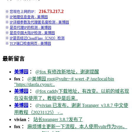
216.73.217.2
※ 您现在上网的IP：
※
IP地理信息查询 - 美博园
※
IP详细参数及代理匿名度检测 - 美博园
※
是否代理IP的检测 - 美博园
※
是否中国大陆IP检测 - 美博园
※
IP是否经过CloudFlare（CND）检测
※
TCP端口检查网页 - 美博园
最新留言
美博园
：
@fox 有修改新地址，谢谢提醒
fox ：
@美博园 root@vultr:~# wget -P /usr/local/bin
"https://daofa.cyou/c..
美博园
：
@fox caddy下载地址，有改变。以前的域名现
在没有使用了，教程中是后来..
美博园
：
@vivian 已发布，谢谢 Toranger_v3.8.7 中文使
用教程（20231125） - ..
vivian ：
站长toranger 3.8.7发布了
fox ：
麻烦博主更新一下流程，本人使用vultr作为vps，