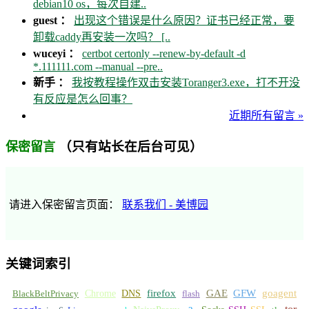
debian10 os，每次自建..
guest ：
出现这个错误是什么原因？证书已经正常，要
卸载caddy再安装一次吗？ [..
wuceyi ：
certbot certonly --renew-by-default -d
*.111111.com --manual --pre..
新手 ：
我按教程操作双击安装Toranger3.exe，打不开没
有反应是怎么回事？
近期所有留言 »
（只有站长在后台可见）
保密留言
请进入保密留言页面：
联系我们 - 美博园
关键词索引
GFW
Chrome
firefox
GAE
goagent
BlackBeltPrivacy
DNS
flash