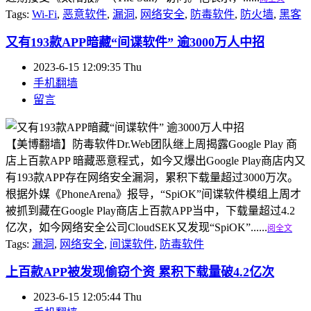
Tags:
Wi-Fi
,
恶意软件
,
漏洞
,
网络安全
,
防毒软件
,
防火墙
,
黑客
又有193款APP暗藏“间谍软件” 逾3000万人中招
2023-6-15 12:09:35 Thu
手机翻墙
留言
【美博翻墙】防毒软件Dr.Web团队继上周揭露Google Play 商
店上百款APP 暗藏恶意程式，如今又爆出Google Play商店内又
有193款APP存在网络安全漏洞，累积下载量超过3000万次。
根据外媒《PhoneArena》报导，“SpiOK”间谍软件模组上周才
被抓到藏在Google Play商店上百款APP当中，下载量超过4.2
亿次，如今网络安全公司CloudSEK又发现“SpiOK”......
阅全文
Tags:
漏洞
,
网络安全
,
间谍软件
,
防毒软件
上百款APP被发现偷窃个资 累积下载量破4.2亿次
2023-6-15 12:05:44 Thu