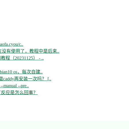
aofa.cyou/c..
现在没有使用了，教程中是后来..
教程（20231125） - ..
n10 os，每次自建..
ddy再安装一次吗？ [..
--manual --pre..
开没有反应是怎么回事？