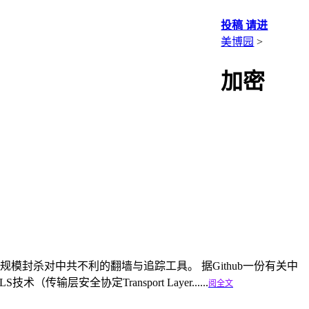
投稿 请进
美博园
>
加密
封杀对中共不利的翻墙与追踪工具。 据Github一份有关中
层安全协定Transport Layer......
阅全文