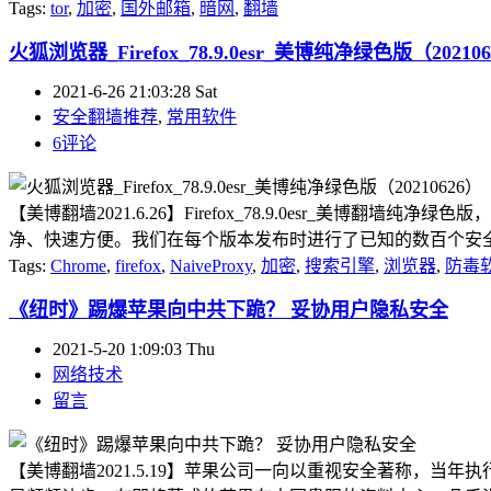
Tags:
tor
,
加密
,
国外邮箱
,
暗网
,
翻墙
火狐浏览器_Firefox_78.9.0esr_美博纯净绿色版（20210
2021-6-26 21:03:28 Sat
安全翻墙推荐
,
常用软件
6评论
【美博翻墙2021.6.26】Firefox_78.9.0esr
净、快速方便。我们在每个版本发布时进行了已知的数百个安全设
Tags:
Chrome
,
firefox
,
NaiveProxy
,
加密
,
搜索引擎
,
浏览器
,
防毒
《纽时》踢爆苹果向中共下跪？ 妥协用户隐私安全
2021-5-20 1:09:03 Thu
网络技术
留言
【美博翻墙2021.5.19】苹果公司一向以重视安全著称，