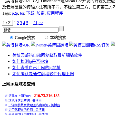
【美博翻墙2021.3.2】OnionShare是Micah Lee开
及云端硬盘的传输方法有所不同，不经过第三方，任何第三方不能够存
Tags:
p2p
,
tor
,
下载
,
加密
,
应用程序
1 / 21
1
2
3
4
5
...
21
>>
Google搜索
本站搜索
美博园邮箱自动回复获取最新翻墙软件
如何检测ip是否被墙
如何查看自己上网的ip地址
如何确认是通过翻墙软件代理上网
上网IP及域名查询
216.73.216.135
※ 您现在上网的IP：
※
IP地理信息查询 - 美博园
※
IP详细参数及代理匿名度检测 - 美博园
※
是否代理IP的检测 - 美博园
※
是否中国大陆IP检测 - 美博园