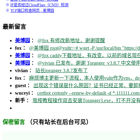
※
IP是否经过CloudFlare（CND）检测
※
TCP端口检查网页 - 美博园
最新留言
美博园
：
@fox 有修改新地址，谢谢提醒
fox ：
@美博园 root@vultr:~# wget -P /usr/local/bin "https://d
美博园
：
@fox caddy下载地址，有改变。以前的域名
美博园
：
@vivian 已发布，谢谢 Toranger_v3.8.7 中文使用
vivian ：
站长toranger 3.8.7发布了
fox ：
麻烦博主更新一下流程，本人使用vultr作为vps，debia
guest ：
出现这个错误是什么原因？证书已经正常，要卸载ca
wuceyi ：
certbot certonly --renew-by-default -d *.111111.com 
新手 ：
我按教程操作双击安装Toranger3.exe，打不
（只有站长在后台可见）
保密留言