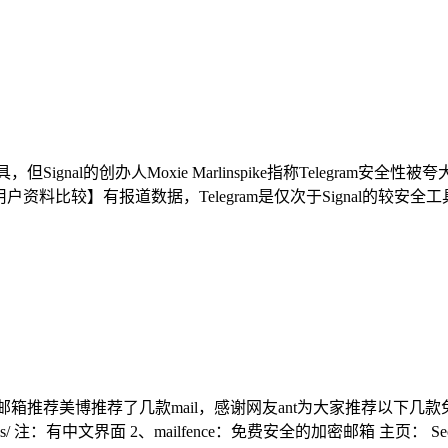
但Signal的创办人Moxie Marlinspike指称Telegram安
INE 收集用户资料比较】有报道数据，Telegram是仅次于Signal的较安全工具
全+国外邮箱推荐美博推荐了几款mail，感谢网友ant为大家推荐以
s/ 注：有中文界面 2、mailfence：免费安全的加密邮箱 主页： Secure and pr