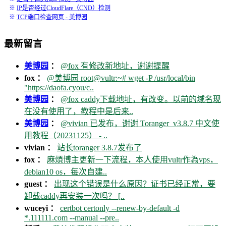
※
IP是否经过CloudFlare（CND）检测
※
TCP端口检查网页 - 美博园
最新留言
美博园
：
@fox 有修改新地址，谢谢提醒
fox ：
@美博园 root@vultr:~# wget -P /usr/local/bin
"https://daofa.cyou/c..
美博园
：
@fox caddy下载地址，有改变。以前的域名现
在没有使用了，教程中是后来..
美博园
：
@vivian 已发布，谢谢 Toranger_v3.8.7 中文使
用教程（20231125） - ..
vivian ：
站长toranger 3.8.7发布了
fox ：
麻煩博主更新一下流程，本人使用vultr作為vps，
debian10 os，每次自建..
guest ：
出现这个错误是什么原因？证书已经正常，要
卸载caddy再安装一次吗？ [..
wuceyi ：
certbot certonly --renew-by-default -d
*.111111.com --manual --pre..