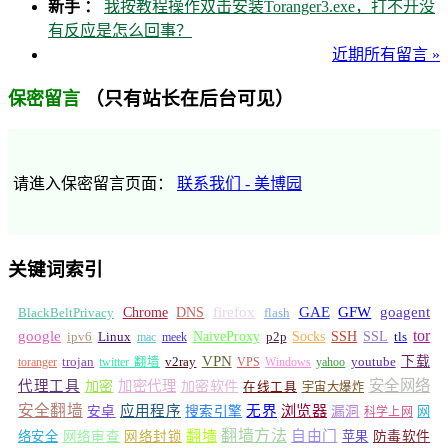
新手 ：
我按教程操作双击安装Toranger3.exe，打不开没
有反应是怎么回事？
近期所有留言 »
（只有站长在后台可见）
保密留言
请進入保密留言页面：
联系我们 - 美博园
关键词索引
GFW
Chrome
firefox
GAE
goagent
BlackBeltPrivacy
DNS
flash
tor
google
Socks
NaiveProxy
p2p
SSH
SSL
ipv6
Linux
mac
meek
tls
VPN
v2ray
下载
toranger
trojan
twitter 翻墙
VPS
Windows
yahoo
youtube
安全网络
代理工具
加密
加密代理
加密软件
在线工具
宇宙大爆炸
安全翻墙
浏览器
应用程序
无界
安卓
搜索引擎
漏洞
网
科学上网
翻墙
翻墙方法
自由门
络安全
网络审查
网络封锁
苹果
防毒软件