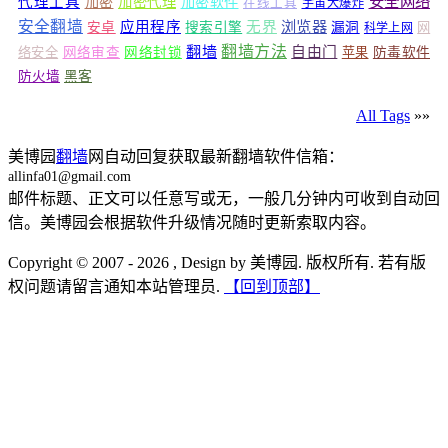
安全网络
代理工具
加密
加密代理
加密软件
在线工具
宇宙大爆炸
安全翻墙
浏览器
应用程序
无界
安卓
搜索引擎
漏洞
网
科学上网
翻墙
翻墙方法
自由门
络安全
网络审查
网络封锁
苹果
防毒软件
防火墙
黑客
All Tags
»»
美博园
翻墙
网自动回复获取最新翻墙软件信箱：
allinfa01@gmail.com
邮件标题、正文可以任意写或无，一般几分钟内可收到自动回
信。美博园会根据软件升级情况随时更新索取内容。
Copyright © 2007 - 2026 , Design by 美博园. 版权所有. 若有版
权问题请留言通知本站管理员.
【回到顶部】