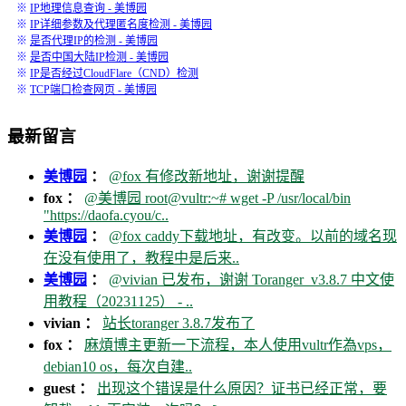
※
IP地理信息查询 - 美博园
※
IP详细参数及代理匿名度检测 - 美博园
※
是否代理IP的检测 - 美博园
※
是否中国大陆IP检测 - 美博园
※
IP是否经过CloudFlare（CND）检测
※
TCP端口检查网页 - 美博园
最新留言
美博园
：
@fox 有修改新地址，谢谢提醒
fox ：
@美博园 root@vultr:~# wget -P /usr/local/bin
"https://daofa.cyou/c..
美博园
：
@fox caddy下载地址，有改变。以前的域名现
在没有使用了，教程中是后来..
美博园
：
@vivian 已发布，谢谢 Toranger_v3.8.7 中文使
用教程（20231125） - ..
vivian ：
站长toranger 3.8.7发布了
fox ：
麻煩博主更新一下流程，本人使用vultr作為vps，
debian10 os，每次自建..
guest ：
出现这个错误是什么原因？证书已经正常，要