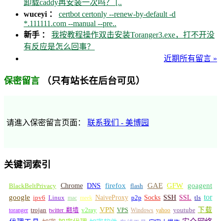
卸载caddy再安装一次吗？ [..
wuceyi ：
certbot certonly --renew-by-default -d
*.111111.com --manual --pre..
新手 ：
我按教程操作双击安装Toranger3.exe，打不开没
有反应是怎么回事？
近期所有留言 »
（只有站长在后台可见）
保密留言
请進入保密留言页面：
联系我们 - 美博园
关键词索引
GFW
Chrome
firefox
GAE
goagent
BlackBeltPrivacy
DNS
flash
tor
google
Socks
NaiveProxy
p2p
SSH
SSL
ipv6
Linux
mac
meek
tls
VPN
v2ray
下载
toranger
trojan
twitter 翻墙
VPS
Windows
yahoo
youtube