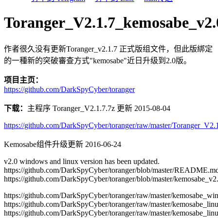
Toranger_V2.1.7_kemosabe_v2.
作者很久没有更新Toranger_v2.1.7 正式版组文件，但此版綁定
的一種新的突破審查方式"kemosabe"近日升级到2.0版。
项目主页：
https://github.com/DarkSpyCyber/toranger
下载：
主程序 Toranger_V2.1.7.7z 更新 2015-08-04
https://github.com/DarkSpyCyber/toranger/raw/master/Toranger_V2
Kemosabe组件升级更新 2016-06-24
v2.0 windows and linux version has been updated.
https://github.com/DarkSpyCyber/toranger/blob/master/README.m
https://github.com/DarkSpyCyber/toranger/blob/master/kemosabe_v2.
https://github.com/DarkSpyCyber/toranger/raw/master/kemosabe_wi
https://github.com/DarkSpyCyber/toranger/raw/master/kemosabe_linu
https://github.com/DarkSpyCyber/toranger/raw/master/kemosabe_linu