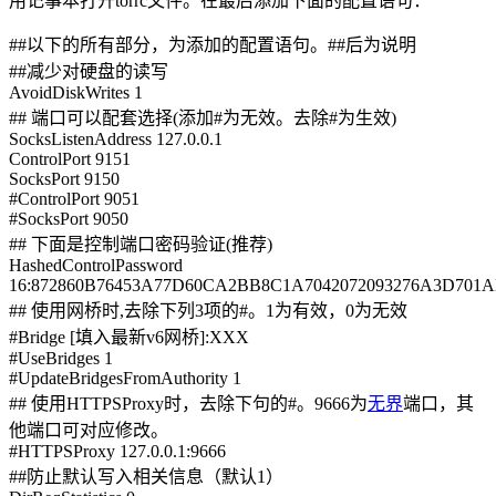
用记事本打开torrc文件。在最后添加下面的配置语句：
##以下的所有部分，为添加的配置语句。##后为说明
##减少对硬盘的读写
AvoidDiskWrites 1
## 端口可以配套选择(添加#为无效。去除#为生效)
SocksListenAddress 127.0.0.1
ControlPort 9151
SocksPort 9150
#ControlPort 9051
#SocksPort 9050
## 下面是控制端口密码验证(推荐)
HashedControlPassword
16:872860B76453A77D60CA2BB8C1A7042072093276A3D701
## 使用网桥时,去除下列3项的#。1为有效，0为无效
#Bridge [填入最新v6网桥]:XXX
#UseBridges 1
#UpdateBridgesFromAuthority 1
## 使用HTTPSProxy时，去除下句的#。9666为
无界
端口，其
他端口可对应修改。
#HTTPSProxy 127.0.0.1:9666
##防止默认写入相关信息（默认1）