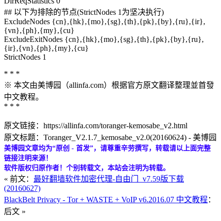
DirReqStatistics 0
## 以下为排除的节点(StrictNodes 1为坚决执行)
ExcludeNodes {cn},{hk},{mo},{sg},{th},{pk},{by},{ru},{ir},
{vn},{ph},{my},{cu}
ExcludeExitNodes {cn},{hk},{mo},{sg},{th},{pk},{by},{ru},
{ir},{vn},{ph},{my},{cu}
StrictNodes 1
* * *
※ 本文由美博园（allinfa.com）根据官方原文翻译整理並首發
中文教程。
* * *
原文链接：https://allinfa.com/toranger-kemosabe_v2.html
原文标题：Toranger_V2.1.7_kemosabe_v2.0(20160624) - 美博园
美博园文章均为“原创 - 首发”，请尊重辛劳撰写，转载请以上面完整
链接注明来源！
软件版权归原作者！个别转载文，本站会注明为转载。
« 前文：
最好翻墙软件加密代理-自由门_v7.59版下载
(20160627)
BlackBelt Privacy - Tor + WASTE + VoIP v6.2016.07 中文教程
：
后文 »