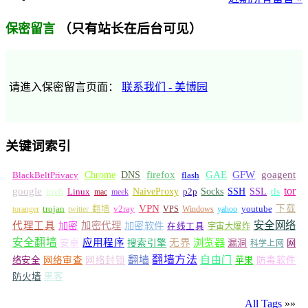
（只有站长在后台可见）
保密留言
请進入保密留言页面：
联系我们 - 美博园
关键词索引
GFW
Chrome
firefox
GAE
goagent
BlackBeltPrivacy
DNS
flash
tor
google
Socks
NaiveProxy
p2p
SSH
SSL
ipv6
Linux
mac
meek
tls
VPN
v2ray
下载
toranger
trojan
twitter 翻墙
VPS
Windows
yahoo
youtube
安全网络
代理工具
加密
加密代理
加密软件
在线工具
宇宙大爆炸
安全翻墙
浏览器
应用程序
无界
安卓
搜索引擎
漏洞
网
科学上网
翻墙
翻墙方法
自由门
络安全
网络审查
网络封锁
苹果
防毒软件
防火墙
黑客
All Tags
»»