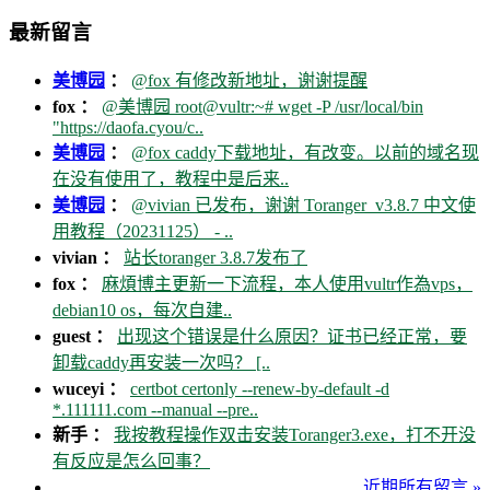
最新留言
美博园
：
@fox 有修改新地址，谢谢提醒
fox ：
@美博园 root@vultr:~# wget -P /usr/local/bin
"https://daofa.cyou/c..
美博园
：
@fox caddy下载地址，有改变。以前的域名现
在没有使用了，教程中是后来..
美博园
：
@vivian 已发布，谢谢 Toranger_v3.8.7 中文使
用教程（20231125） - ..
vivian ：
站长toranger 3.8.7发布了
fox ：
麻煩博主更新一下流程，本人使用vultr作為vps，
debian10 os，每次自建..
guest ：
出现这个错误是什么原因？证书已经正常，要
卸载caddy再安装一次吗？ [..
wuceyi ：
certbot certonly --renew-by-default -d
*.111111.com --manual --pre..
新手 ：
我按教程操作双击安装Toranger3.exe，打不开没
有反应是怎么回事？
近期所有留言 »