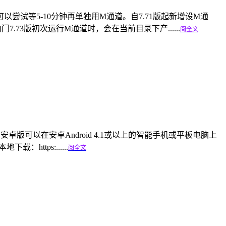
，可以尝试等5-10分钟再单独用M通道。自7.71版起新增设M通
3版初次运行M通道时，会在当前目录下产......
阅全文
门安卓版可以在安卓Android 4.1或以上的智能手机或平板电脑上
本地下载：https:......
阅全文