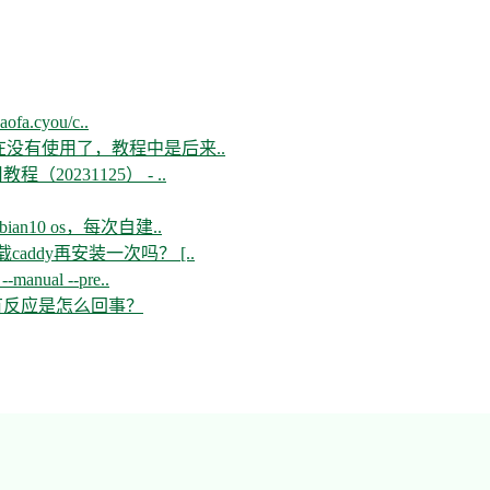
aofa.cyou/c..
现在没有使用了，教程中是后来..
教程（20231125） - ..
n10 os，每次自建..
ddy再安装一次吗？ [..
--manual --pre..
开没有反应是怎么回事？