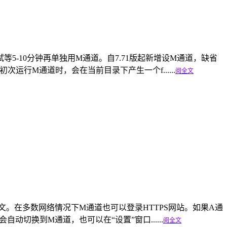
尝试等5-10分钟再单独用M通道。自7.71版起新增设M通道，缺省
运行M通道时，会在当前目录下产生一个f......
阅全文
另撰新文。在多数网络情况下M通道也可以登录HTTPS网站。如果A通
动切换到M通道，也可以在“设置”窗口......
阅全文