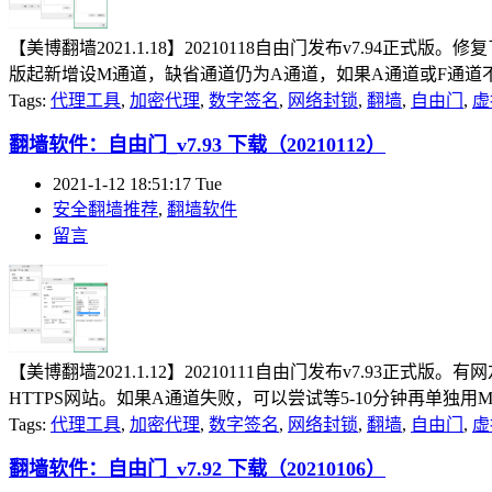
【美博翻墙2021.1.18】20210118自由门发布v7.94
版起新增设M通道，缺省通道仍为A通道，如果A通道或F通道不能
Tags:
代理工具
,
加密代理
,
数字签名
,
网络封锁
,
翻墙
,
自由门
,
虚
翻墙软件：自由门_v7.93 下载（20210112）
2021-1-12 18:51:17 Tue
安全翻墙推荐
,
翻墙软件
留言
【美博翻墙2021.1.12】20210111自由门发布v7.93正
HTTPS网站。如果A通道失败，可以尝试等5-10分钟再单独用
Tags:
代理工具
,
加密代理
,
数字签名
,
网络封锁
,
翻墙
,
自由门
,
虚
翻墙软件：自由门_v7.92 下载（20210106）