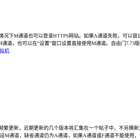
。在多数网络情况下M通道也可以登录HTTPS网站。如果A通道失败，可以
，也可以在“设置”窗口设置直接使用M通道。自由门7.73版初次
拟机
8，因自由门太频繁更新，近期更新的几个版本将汇集在一个帖子中，不
增设M通道，缺省通道仍为A通道，如果A通道或F通道不能使用，会自