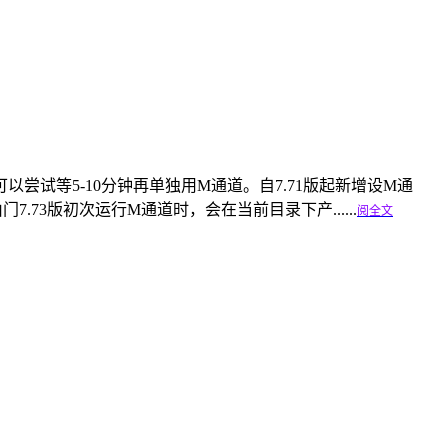
，可以尝试等5-10分钟再单独用M通道。自7.71版起新增设M通
3版初次运行M通道时，会在当前目录下产......
阅全文