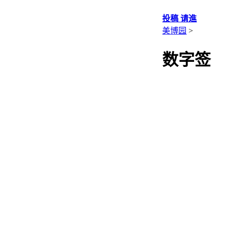
投稿 请進
美博园
>
数字签