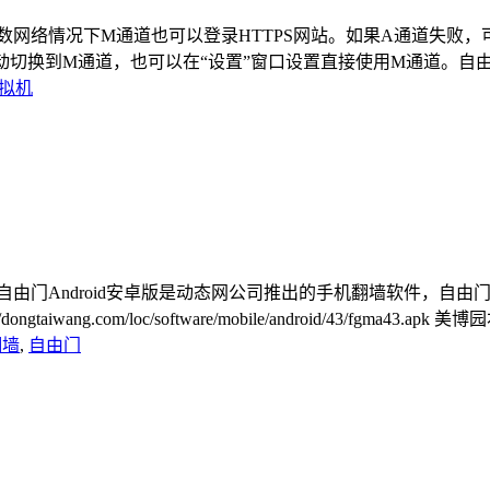
正式版。在多数网络情况下M通道也可以登录HTTPS网站。如果A通道失败
换到M通道，也可以在“设置”窗口设置直接使用M通道。自由门7.7
拟机
v4.3。自由门Android安卓版是动态网公司推出的手机翻墙软件，自由
aiwang.com/loc/software/mobile/android/43/fgma43.apk 美博园
翻墙
,
自由门