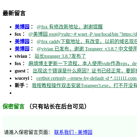
最新留言
美博园
：
@fox 有修改新地址，谢谢提醒
fox ：
@美博园 root@vultr:~# wget -P /usr/local/bin "https://d
美博园
：
@fox caddy下载地址，有改变。以前的域名
美博园
：
@vivian 已发布，谢谢 Toranger_v3.8.7 中文使用
vivian ：
站长toranger 3.8.7发布了
fox ：
麻煩博主更新一下流程，本人使用vultr作為vps，debia
guest ：
出现这个错误是什么原因？证书已经正常，要卸载ca
wuceyi ：
certbot certonly --renew-by-default -d *.111111.com 
新手 ：
我按教程操作双击安装Toranger3.exe，打不
（只有站长在后台可见）
保密留言
请進入保密留言页面：
联系我们 - 美博园