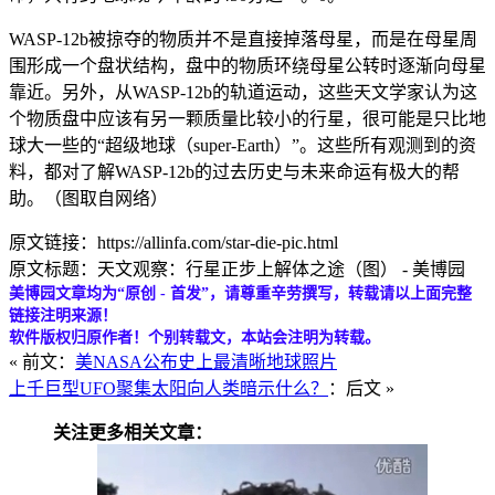
WASP-12b被掠夺的物质并不是直接掉落母星，而是在母星周
围形成一个盘状结构，盘中的物质环绕母星公转时逐渐向母星
靠近。另外，从WASP-12b的轨道运动，这些天文学家认为这
个物质盘中应该有另一颗质量比较小的行星，很可能是只比地
球大一些的“超级地球（super-Earth）”。这些所有观测到的资
料，都对了解WASP-12b的过去历史与未来命运有极大的帮
助。（图取自网络）
原文链接：https://allinfa.com/star-die-pic.html
原文标题：天文观察：行星正步上解体之途（图） - 美博园
美博园文章均为“原创 - 首发”，请尊重辛劳撰写，转载请以上面完整
链接注明来源！
软件版权归原作者！个别转载文，本站会注明为转载。
« 前文：
美NASA公布史上最清晰地球照片
上千巨型UFO聚集太阳向人类暗示什么？
：后文 »
关注更多相关文章：