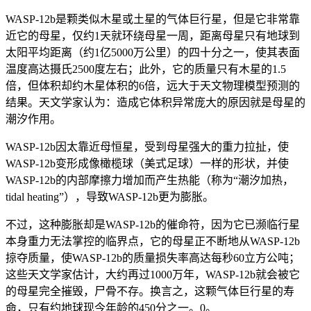
WASP-12b是颗类似木星或土星的气体巨行星，但是它非常靠
近它的母星，仅约1天就环绕母星一周，距离母星只有地球到
太阳平均距离（约1亿5000万公里）的四十分之一，使其表面
温度高达摄氏2500度左右；此外，它的质量只有木星的1.5
倍，但体积却约木星体积的6倍，远大于天文物理模型预测的
结果。天文学家认为：造成它体积异常庞大的原因就是母星的
潮汐作用。
WASP-12b因太靠近母恒星，受到母星强大的重力拉扯，使
WASP-12b变形成像橄榄球（美式足球）一样的形状，并使
WASP-12b的内部摩擦力增加而产生热能（称为“潮汐加热，
tidal heating”），导致WASP-12b更为膨胀。
不过，这种膨胀却是WASP-12b的催命符，因为它已濒临行星
本身重力无法掌控的临界点，它的母星正不断地从WASP-12b
掠夺质量，使WASP-12b的质量损失率高达每秒60立方公吨；
这些天文学家估计，大约再过1000万年，WASP-12b就会被它
的母星完全摧毁，尸骨不存。换言之，这颗气体巨行星的寿
命，只有约地球现今年龄的450分之一。0。