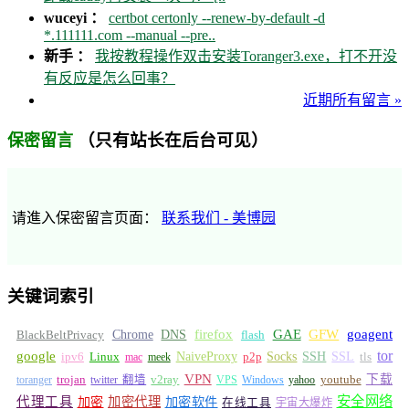
wuceyi ：
certbot certonly --renew-by-default -d
*.111111.com --manual --pre..
新手 ：
我按教程操作双击安装Toranger3.exe，打不开没
有反应是怎么回事？
近期所有留言 »
（只有站长在后台可见）
保密留言
请進入保密留言页面：
联系我们 - 美博园
关键词索引
GFW
Chrome
firefox
GAE
goagent
BlackBeltPrivacy
DNS
flash
tor
google
Socks
NaiveProxy
p2p
SSH
SSL
ipv6
Linux
mac
meek
tls
VPN
v2ray
下载
toranger
trojan
twitter 翻墙
VPS
Windows
yahoo
youtube
安全网络
代理工具
加密
加密代理
加密软件
在线工具
宇宙大爆炸