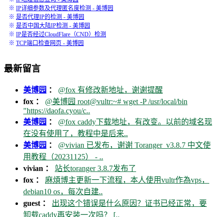
※
IP详细参数及代理匿名度检测 - 美博园
※
是否代理IP的检测 - 美博园
※
是否中国大陆IP检测 - 美博园
※
IP是否经过CloudFlare（CND）检测
※
TCP端口检查网页 - 美博园
最新留言
美博园
：
@fox 有修改新地址，谢谢提醒
fox ：
@美博园 root@vultr:~# wget -P /usr/local/bin
"https://daofa.cyou/c..
美博园
：
@fox caddy下载地址，有改变。以前的域名现
在没有使用了，教程中是后来..
美博园
：
@vivian 已发布，谢谢 Toranger_v3.8.7 中文使
用教程（20231125） - ..
vivian ：
站长toranger 3.8.7发布了
fox ：
麻煩博主更新一下流程，本人使用vultr作為vps，
debian10 os，每次自建..
guest ：
出现这个错误是什么原因？证书已经正常，要
卸载caddy再安装一次吗？ [..