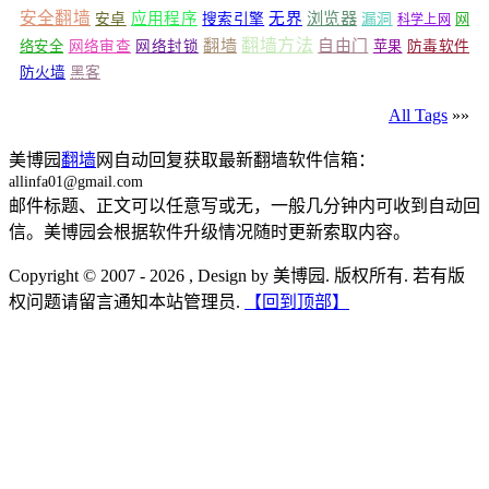
安全翻墙
浏览器
应用程序
无界
安卓
搜索引擎
漏洞
网
科学上网
翻墙
翻墙方法
自由门
络安全
网络审查
网络封锁
苹果
防毒软件
防火墙
黑客
All Tags
»»
美博园
翻墙
网自动回复获取最新翻墙软件信箱：
allinfa01@gmail.com
邮件标题、正文可以任意写或无，一般几分钟内可收到自动回
信。美博园会根据软件升级情况随时更新索取内容。
Copyright © 2007 - 2026 , Design by 美博园. 版权所有. 若有版
权问题请留言通知本站管理员.
【回到顶部】