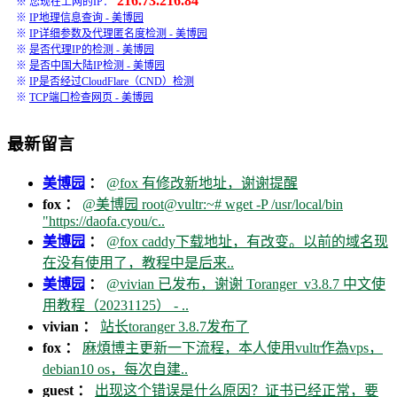
216.73.216.84
※ 您现在上网的IP：
※
IP地理信息查询 - 美博园
※
IP详细参数及代理匿名度检测 - 美博园
※
是否代理IP的检测 - 美博园
※
是否中国大陆IP检测 - 美博园
※
IP是否经过CloudFlare（CND）检测
※
TCP端口检查网页 - 美博园
最新留言
美博园
：
@fox 有修改新地址，谢谢提醒
fox ：
@美博园 root@vultr:~# wget -P /usr/local/bin
"https://daofa.cyou/c..
美博园
：
@fox caddy下载地址，有改变。以前的域名现
在没有使用了，教程中是后来..
美博园
：
@vivian 已发布，谢谢 Toranger_v3.8.7 中文使
用教程（20231125） - ..
vivian ：
站长toranger 3.8.7发布了
fox ：
麻煩博主更新一下流程，本人使用vultr作為vps，
debian10 os，每次自建..
guest ：
出现这个错误是什么原因？证书已经正常，要