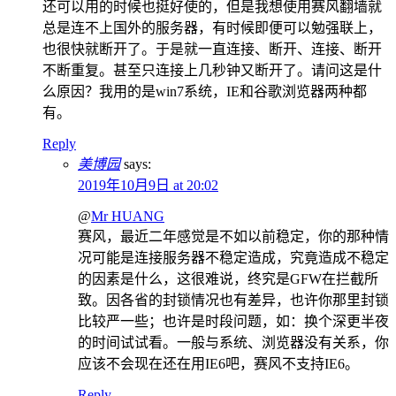
还可以用的时候也挺好使的，但是我想使用赛风翻墙就
总是连不上国外的服务器，有时候即便可以勉强联上，
也很快就断开了。于是就一直连接、断开、连接、断开
不断重复。甚至只连接上几秒钟又断开了。请问这是什
么原因？我用的是win7系统，IE和谷歌浏览器两种都
有。
Reply
美博园
says:
2019年10月9日 at 20:02
@
Mr HUANG
赛风，最近二年感觉是不如以前稳定，你的那种情
况可能是连接服务器不稳定造成，究竟造成不稳定
的因素是什么，这很难说，终究是GFW在拦截所
致。因各省的封锁情况也有差异，也许你那里封锁
比较严一些；也许是时段问题，如：换个深更半夜
的时间试试看。一般与系统、浏览器没有关系，你
应该不会现在还在用IE6吧，赛风不支持IE6。
Reply