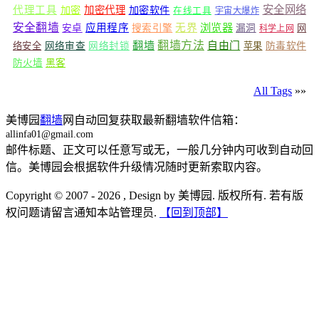
安全网络
代理工具
加密
加密代理
加密软件
在线工具
宇宙大爆炸
安全翻墙
浏览器
应用程序
无界
安卓
搜索引擎
漏洞
网
科学上网
翻墙
翻墙方法
自由门
络安全
网络审查
网络封锁
苹果
防毒软件
防火墙
黑客
All Tags
»»
美博园
翻墙
网自动回复获取最新翻墙软件信箱：
allinfa01@gmail.com
邮件标题、正文可以任意写或无，一般几分钟内可收到自动回
信。美博园会根据软件升级情况随时更新索取内容。
Copyright © 2007 - 2026 , Design by 美博园. 版权所有. 若有版
权问题请留言通知本站管理员.
【回到顶部】