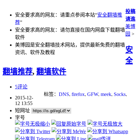
投稿
安全要求高的网友：请重点参阅本站“
安全翻墙推
请進
荐
”
美博
安全要求高的网友：请勿直接在国内网盘下载翻墙
园
>
软件
美博园是安全翻墙技术网站，提供最新免费的翻墙
安
资讯、软件及教程
全
翻墙推荐
,
翻墙软件
5评论
标签：
DNS
,
firefox
,
GFW
,
meek
,
Socks
,
2015-12-
SSH
,
tor
,
VPN
,
下载
,
亚马逊
,
加密
,
应用程
12 13:55
序
,
数字签名
,
浏览器
,
网络审查
,
防火墙
短网址
字号