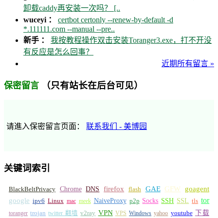
卸载caddy再安装一次吗？ [..
wuceyi ：
certbot certonly --renew-by-default -d
*.111111.com --manual --pre..
新手 ：
我按教程操作双击安装Toranger3.exe，打不开没
有反应是怎么回事？
近期所有留言 »
（只有站长在后台可见）
保密留言
请進入保密留言页面：
联系我们 - 美博园
关键词索引
GFW
Chrome
firefox
GAE
goagent
BlackBeltPrivacy
DNS
flash
tor
google
Socks
NaiveProxy
p2p
SSH
SSL
ipv6
Linux
mac
meek
tls
VPN
v2ray
下载
toranger
trojan
twitter 翻墙
VPS
Windows
yahoo
youtube