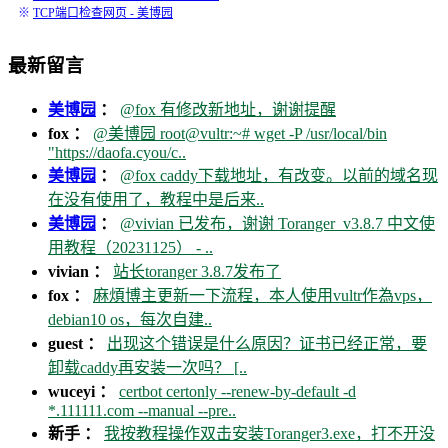
※
TCP端口检查网页 - 美博园
最新留言
美博园
：
@fox 有修改新地址，谢谢提醒
fox ：
@美博园 root@vultr:~# wget -P /usr/local/bin
"https://daofa.cyou/c..
美博园
：
@fox caddy下载地址，有改变。以前的域名现
在没有使用了，教程中是后来..
美博园
：
@vivian 已发布，谢谢 Toranger_v3.8.7 中文使
用教程（20231125） - ..
vivian ：
站长toranger 3.8.7发布了
fox ：
麻煩博主更新一下流程，本人使用vultr作為vps，
debian10 os，每次自建..
guest ：
出现这个错误是什么原因？证书已经正常，要
卸载caddy再安装一次吗？ [..
wuceyi ：
certbot certonly --renew-by-default -d
*.111111.com --manual --pre..
新手 ：
我按教程操作双击安装Toranger3.exe，打不开没