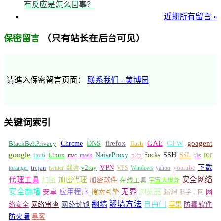
有反应是怎么回事？
近期所有留言 »
（只有站长在后台可见）
保密留言
请進入保密留言页面：
联系我们 - 美博园
关键词索引
GFW
Chrome
firefox
GAE
goagent
BlackBeltPrivacy
DNS
flash
tor
google
Socks
NaiveProxy
p2p
SSH
SSL
ipv6
Linux
mac
meek
tls
VPN
v2ray
下载
toranger
trojan
twitter 翻墙
VPS
Windows
yahoo
youtube
安全网络
代理工具
加密
加密代理
加密软件
在线工具
宇宙大爆炸
安全翻墙
浏览器
应用程序
无界
安卓
搜索引擎
漏洞
网
科学上网
翻墙
翻墙方法
自由门
络安全
网络审查
网络封锁
苹果
防毒软件
防火墙
黑客