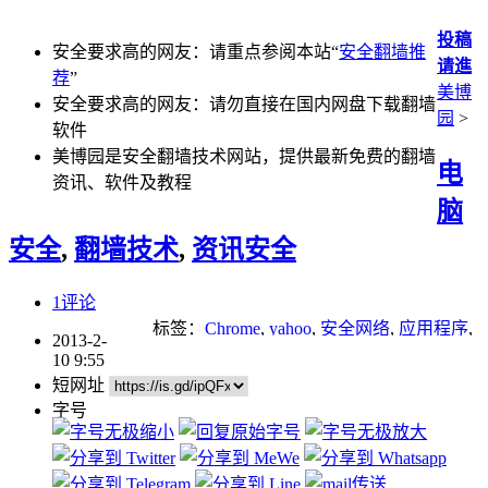
投稿
安全要求高的网友：请重点参阅本站“
安全翻墙推
请進
荐
”
美博
安全要求高的网友：请勿直接在国内网盘下载翻墙
园
>
软件
美博园是安全翻墙技术网站，提供最新免费的翻墙
电
资讯、软件及教程
脑
安全
,
翻墙技术
,
资讯安全
1评论
标签：
Chrome
,
yahoo
,
安全网络
,
应用程序
,
2013-2-
漏洞
10 9:55
短网址
字号