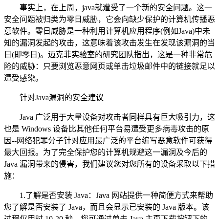
事实上，在上周，java就遭受了一个新的安全问题。这一
安全问题被归类为零日威胁，它会向缺少保护的计算机传播恶
意软件。零日威胁是一种利用计算机应用程序(例如Java)中未
知的漏洞发起的攻击，这意味着该攻击发生在发现该漏洞的当
日(即零日)。迈克菲实验室的研究团队指出，这是一种非常危
险的威胁：只要浏览恶意网页或单击垃圾邮件中的链接就足以
遭受感染。
针对Java漏洞的安全建议
Java 广泛用于大量设备对攻击者同样具有巨大吸引力，这
也是 Windows 设备比其他任何平台易遭受更多病毒攻击的原
因--网络犯罪分子针对应用最广泛的平台编写恶意软件可获得
最大回报。为了完全保护您的计算机规避这一漏洞及今后的
Java 漏洞带来的侵害，我们建议您对您所有的设备采取以下措
施：
1.了解是否安装 Java：Java 网站提供一种简便方式来帮助
您了解是否安装了 Java，而且会显示已安装的 Java 版本。该
过程仅用时 10-20 秒，您可通过单击 Java 主页下载按钮下的