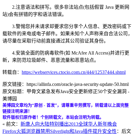
2.注意语法和拼写。很多非法站点(包括假冒 Java 更新网
站)会有拼错的字和语法错误。
3.警惕您并未请求却要求您分享个人信息、更改密码或下
载软件的来电或电子邮件。如果未知个人声称来自合法公司，
请尽量在采取行动前直接通过其公司验证其身份。
4.安装全面的防病毒软件(如 McAfee All Access)并进行更
新，来防范垃圾邮件、恶意流量和恶意站点。
转载自：
https://webservices.ctocio.com.cn/444/12537444.shtml
原文链接：https://allinfa.com/oracle-java-security-update-50.html
原文标题：甲骨文紧急发布Java安全更新修正50个安全漏洞 -
美博园
美博园文章均为“原创 - 首发”，请尊重辛劳撰写，转载请以上面完整
链接注明来源！
软件版权归原作者！个别转载文，本站会注明为转载。
« 前文：
新唐人向大陆特别播出2013全球华人新年晚会
Firefox火狐浏览器禁用Silverlight和Java插件提升安全性
：后文