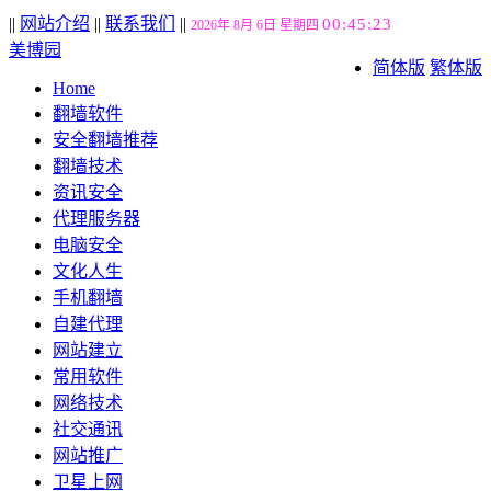
||
网站介绍
||
联系我们
||
00:45:24
2026年 8月 6日 星期四
美博园
简体版
繁体版
Home
翻墙软件
安全翻墙推荐
翻墙技术
资讯安全
代理服务器
电脑安全
文化人生
手机翻墙
自建代理
网站建立
常用软件
网络技术
社交通讯
网站推广
卫星上网