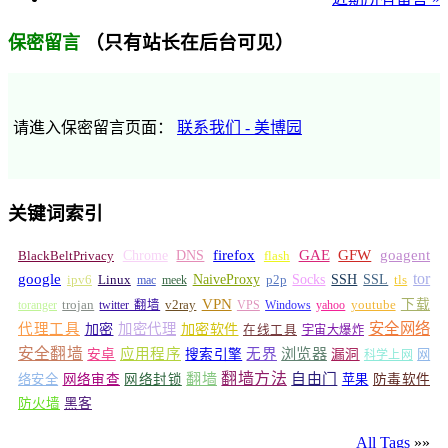
（只有站长在后台可见）
保密留言
请進入保密留言页面：
联系我们 - 美博园
关键词索引
GFW
Chrome
firefox
GAE
goagent
BlackBeltPrivacy
DNS
flash
tor
google
Socks
NaiveProxy
p2p
SSH
SSL
ipv6
Linux
mac
meek
tls
VPN
v2ray
下载
toranger
trojan
twitter 翻墙
VPS
Windows
yahoo
youtube
安全网络
代理工具
加密
加密代理
加密软件
在线工具
宇宙大爆炸
安全翻墙
浏览器
应用程序
无界
安卓
搜索引擎
漏洞
网
科学上网
翻墙
翻墙方法
自由门
络安全
网络审查
网络封锁
苹果
防毒软件
防火墙
黑客
All Tags
»»