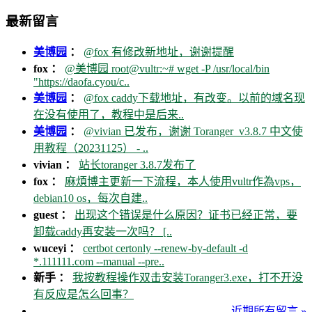
最新留言
美博园
：
@fox 有修改新地址，谢谢提醒
fox ：
@美博园 root@vultr:~# wget -P /usr/local/bin
"https://daofa.cyou/c..
美博园
：
@fox caddy下载地址，有改变。以前的域名现
在没有使用了，教程中是后来..
美博园
：
@vivian 已发布，谢谢 Toranger_v3.8.7 中文使
用教程（20231125） - ..
vivian ：
站长toranger 3.8.7发布了
fox ：
麻煩博主更新一下流程，本人使用vultr作為vps，
debian10 os，每次自建..
guest ：
出现这个错误是什么原因？证书已经正常，要
卸载caddy再安装一次吗？ [..
wuceyi ：
certbot certonly --renew-by-default -d
*.111111.com --manual --pre..
新手 ：
我按教程操作双击安装Toranger3.exe，打不开没
有反应是怎么回事？
近期所有留言 »