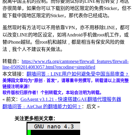
脱离中国主机的控制。而你要测试你的LINE有否转变了地区
亦很简单，如果你可以下载别的地区限定的免费Sticker，但不
能下载中国地区限定的Sticker，那代表你已经成功。
虽然现时有方法可以不用依靠VPN，亦不用移除LINE，都可
以改变LINE的地区设定，如将Android手机做root机工作，或
替iPhone越狱。但root机和越狱﹐都是相当有保安风险的做
法﹐我个人不建议有关做法。
转载自：
https://www.rfa.org/cantonese/firewall_features/firewall-
line-05092014083057.html?encoding=simplified
本文链接：
翻墙问答﹕LINE用户如何避免受中国当局审查﹖
美博园文章均为“原创 - 首发”，请尊重辛劳撰写，转载请以上面完整
链接注明来源！
软件版权归原作者！个别转载文，本站会注明为转载。
« 前文：
GoAgent v3.1.21 - 快速搭建GAE翻墙代理服务器
翻墙问答﹕AirChat 的翻墙能力如何﹖
：后文 »
关注更多相关文章：