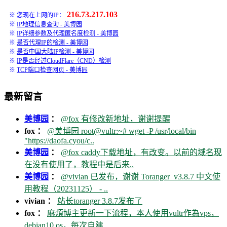
216.73.217.103
※ 您现在上网的IP：
※
IP地理信息查询 - 美博园
※
IP详细参数及代理匿名度检测 - 美博园
※
是否代理IP的检测 - 美博园
※
是否中国大陆IP检测 - 美博园
※
IP是否经过CloudFlare（CND）检测
※
TCP端口检查网页 - 美博园
最新留言
美博园
：
@fox 有修改新地址，谢谢提醒
fox ：
@美博园 root@vultr:~# wget -P /usr/local/bin
"https://daofa.cyou/c..
美博园
：
@fox caddy下载地址，有改变。以前的域名现
在没有使用了，教程中是后来..
美博园
：
@vivian 已发布，谢谢 Toranger_v3.8.7 中文使
用教程（20231125） - ..
vivian ：
站长toranger 3.8.7发布了
fox ：
麻煩博主更新一下流程，本人使用vultr作為vps，
debian10 os，每次自建..