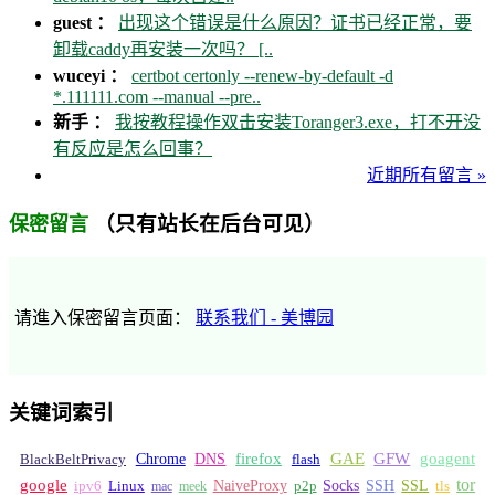
guest ：
出现这个错误是什么原因？证书已经正常，要
卸载caddy再安装一次吗？ [..
wuceyi ：
certbot certonly --renew-by-default -d
*.111111.com --manual --pre..
新手 ：
我按教程操作双击安装Toranger3.exe，打不开没
有反应是怎么回事？
近期所有留言 »
（只有站长在后台可见）
保密留言
请進入保密留言页面：
联系我们 - 美博园
关键词索引
GFW
Chrome
firefox
GAE
goagent
BlackBeltPrivacy
DNS
flash
tor
google
Socks
NaiveProxy
p2p
SSH
SSL
ipv6
Linux
mac
meek
tls