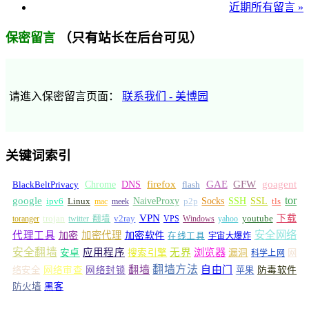
近期所有留言 »
（只有站长在后台可见）
保密留言
请進入保密留言页面：
联系我们 - 美博园
关键词索引
GFW
Chrome
firefox
GAE
goagent
BlackBeltPrivacy
DNS
flash
tor
google
Socks
NaiveProxy
p2p
SSH
SSL
ipv6
Linux
mac
meek
tls
VPN
v2ray
下载
toranger
trojan
twitter 翻墙
VPS
Windows
yahoo
youtube
安全网络
代理工具
加密
加密代理
加密软件
在线工具
宇宙大爆炸
安全翻墙
浏览器
应用程序
无界
安卓
搜索引擎
漏洞
网
科学上网
翻墙
翻墙方法
自由门
络安全
网络审查
网络封锁
苹果
防毒软件
防火墙
黑客