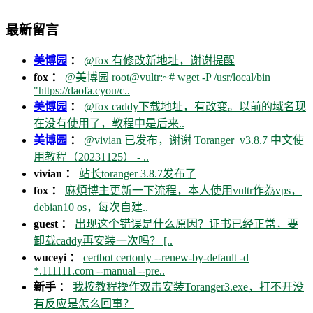
最新留言
美博园
：
@fox 有修改新地址，谢谢提醒
fox ：
@美博园 root@vultr:~# wget -P /usr/local/bin
"https://daofa.cyou/c..
美博园
：
@fox caddy下载地址，有改变。以前的域名现
在没有使用了，教程中是后来..
美博园
：
@vivian 已发布，谢谢 Toranger_v3.8.7 中文使
用教程（20231125） - ..
vivian ：
站长toranger 3.8.7发布了
fox ：
麻煩博主更新一下流程，本人使用vultr作為vps，
debian10 os，每次自建..
guest ：
出现这个错误是什么原因？证书已经正常，要
卸载caddy再安装一次吗？ [..
wuceyi ：
certbot certonly --renew-by-default -d
*.111111.com --manual --pre..
新手 ：
我按教程操作双击安装Toranger3.exe，打不开没
有反应是怎么回事？