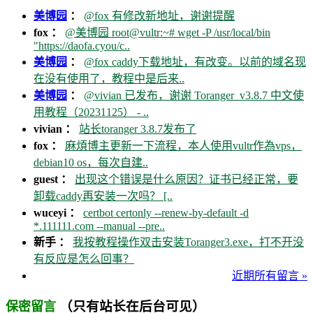
美博园
：
@fox 有修改新地址，谢谢提醒
fox ：
@美博园 root@vultr:~# wget -P /usr/local/bin
"https://daofa.cyou/c..
美博园
：
@fox caddy下载地址，有改变。以前的域名现
在没有使用了，教程中是后来..
美博园
：
@vivian 已发布，谢谢 Toranger_v3.8.7 中文使
用教程（20231125） - ..
vivian ：
站长toranger 3.8.7发布了
fox ：
麻煩博主更新一下流程，本人使用vultr作為vps，
debian10 os，每次自建..
guest ：
出现这个错误是什么原因？证书已经正常，要
卸载caddy再安装一次吗？ [..
wuceyi ：
certbot certonly --renew-by-default -d
*.111111.com --manual --pre..
新手 ：
我按教程操作双击安装Toranger3.exe，打不开没
有反应是怎么回事？
近期所有留言 »
（只有站长在后台可见）
保密留言