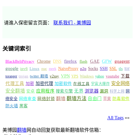
请進入保密留言页面：
联系我们 - 美博园
关键词索引
GFW
Chrome
firefox
GAE
goagent
BlackBeltPrivacy
DNS
flash
tor
google
Socks
NaiveProxy
p2p
SSH
SSL
ipv6
Linux
mac
meek
tls
VPN
v2ray
下载
toranger
trojan
twitter 翻墙
VPS
Windows
yahoo
youtube
安全网络
代理工具
加密
加密代理
加密软件
在线工具
宇宙大爆炸
安全翻墙
浏览器
应用程序
无界
安卓
搜索引擎
漏洞
网
科学上网
翻墙
翻墙方法
自由门
络安全
网络审查
网络封锁
苹果
防毒软件
防火墙
黑客
All Tags
»»
美博园
翻墙
网自动回复获取最新翻墙软件信箱：