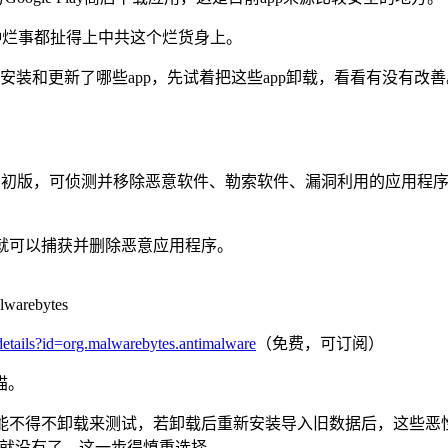
种烂事都扯得上中共这个烂货身上。
近自己安装和更新了哪些app，先试着把这些app卸载，看看有没有改
2008年1月释出初版，可侦测并移除恶意软件、勒索软件、漏洞利用的应用
扫描，它就可以捕获并删除恶意应用程序。
lwarebytes
/details?id=org.malwarebytes.antimalware
（免费，可订阅）
描。
应用的感染，可能不得不卸载来测试，若卸载后重新安装导入旧数据后，
料就没有了，这一步得慎重选择。