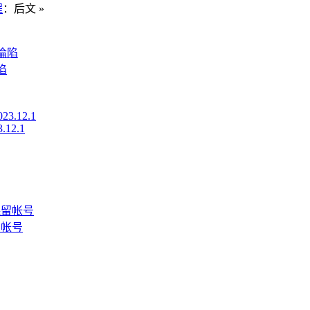
程
：后文 »
陷
.12.1
留帐号