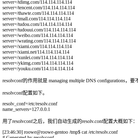
server=/tdimg.com/114.114.114.114
server=/tencent.com/114.114.114.114
server=/thawte.com/114.114.114.114
server=/tmall.com/114.114.114.114
server=/tudou.com/114.114.114.114
server=/tudouui.com/114.114.114.114
server=/weibo.com/114.114.114.114
server=/wrating.com/114.114.114.114
server=/xiami.com/114.114.114.114
server=/xiami.net/114.114.114.114
server=/xunlei.com/114.114.114.114
server=/ykimg.com/114.114.114.114
server=/youku.com/114.114.114.114
resolvconf的作用就是 managing multiple DNS configura
resolvconf配置如下。
resolv_conf=/etc/resolv.conf
name_servers=127.0.0.1
用了resolvconf之后，我们自动生成的resolv.conf配置大概如下：
[23:46:30] roowe@roowe-gentoo /tmp$ cat /etc/resolv.conf
# Generated by resolvconf