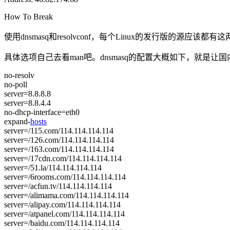
How To Break
使用dnsmasq和resolvconf，每个Linux的发行版的源应
具体选项自己去看man吧。dnsmasq的配置大概如下，就是让
no-resolv
no-poll
server=8.8.8.8
server=8.8.4.4
no-dhcp-interface=eth0
expand-
hosts
server=/115.com/114.114.114.114
server=/126.com/114.114.114.114
server=/163.com/114.114.114.114
server=/17cdn.com/114.114.114.114
server=/51.la/114.114.114.114
server=/6rooms.com/114.114.114.114
server=/acfun.tv/114.114.114.114
server=/alimama.com/114.114.114.114
server=/alipay.com/114.114.114.114
server=/atpanel.com/114.114.114.114
server=/baidu.com/114.114.114.114