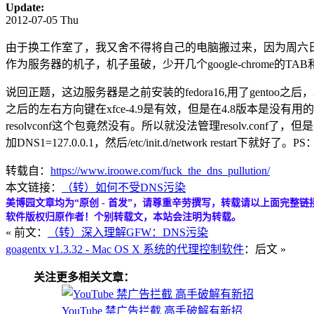
Update:
2012-07-05 Thu
由于换工作室了，我又舍不得将自己的电脑搬过来，因为周六
作为服务器的机子，机子虽破，少开几个google-chrome的TAB
说回正题，这边服务器是之前安装的fedora16,用了gentoo之
之后的左右方向键在xfce-4.9是有效，但是在4.8版本是没有
resolvconf这个包竟然没有。所以就没法管理resolv.conf了，但是为
加DNS1=127.0.0.1，然后/etc/init.d/network restart
转载自：
https://www.iroowe.com/fuck_the_dns_pullution/
本文链接：
（转）如何不受DNS污染
美博园文章均为“原创 - 首发”，请尊重辛劳撰写，转载请以上面完整链
软件版权归原作者！个别转载文，本站会注明为转载。
« 前文：
（转）深入理解GFW：DNS污染
goagentx v1.3.32 - Mac OS X 系统的代理控制软件
：后文 »
关注更多相关文章：
YouTube 禁广告拦截 高手破解有新招