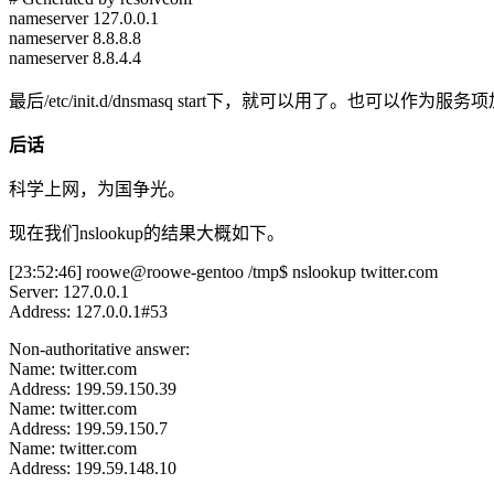
nameserver 127.0.0.1
nameserver 8.8.8.8
nameserver 8.8.4.4
最后/etc/init.d/dnsmasq start下，就可以用了。也可以作
后话
科学上网，为国争光。
现在我们nslookup的结果大概如下。
[23:52:46] roowe@roowe-gentoo /tmp$ nslookup twitter.com
Server: 127.0.0.1
Address: 127.0.0.1#53
Non-authoritative answer:
Name: twitter.com
Address: 199.59.150.39
Name: twitter.com
Address: 199.59.150.7
Name: twitter.com
Address: 199.59.148.10