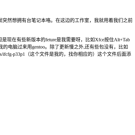
就突然想拥有台笔记本咯。在这边的工作室，我就用着我们之前
在有些新版本的feture是我需要呀，比如Xfce按住Alt+Tab
搬我的电脑过来用gentoo。除了更新慢之外,还有些包没有，比如
-scripts/ifcfg-p33p1（这个文件是我的，找你相应的）这个文件后面添