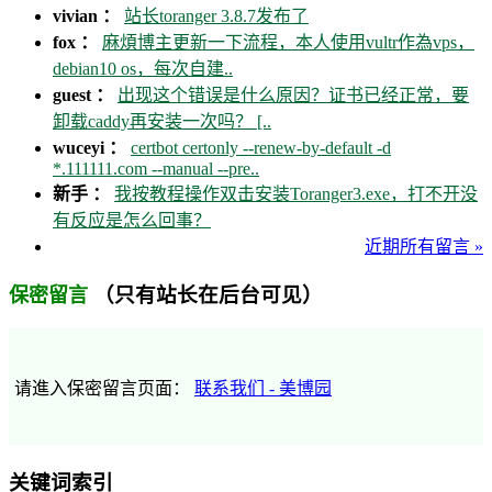
vivian ：
站长toranger 3.8.7发布了
fox ：
麻煩博主更新一下流程，本人使用vultr作為vps，
debian10 os，每次自建..
guest ：
出现这个错误是什么原因？证书已经正常，要
卸载caddy再安装一次吗？ [..
wuceyi ：
certbot certonly --renew-by-default -d
*.111111.com --manual --pre..
新手 ：
我按教程操作双击安装Toranger3.exe，打不开没
有反应是怎么回事？
近期所有留言 »
（只有站长在后台可见）
保密留言
请進入保密留言页面：
联系我们 - 美博园
关键词索引