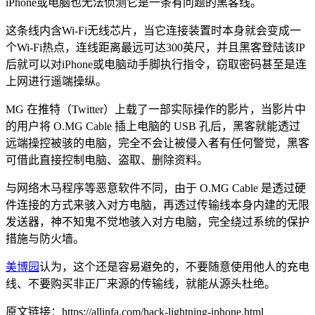
iPhone或电脑也无法侦测它是一条有问题的黑客线。
这条线内含Wi-Fi无线芯片，当它连接装置时本身就会变成一
个Wi-Fi热点，连线距离最远可达300英尺，并且黑客登陆该IP
后就可以对iPhone或电脑动手脚执行指令，窃取密码甚至是连
上网进行遥端操纵。
MG 在推特（Twitter）上载了一部实际操作的影片，当影片中
的用户将 O.MG Cable 插上电脑的 USB 孔后，黑客就能透过
远端操控被骇的电脑，完全不会让被侵入者有任何警觉，黑客
可借此直接控制电脑、盗取、删除资料。
与网络木马程序等恶意软件不同，由于 O.MG Cable 是透过硬
件连接的方式来骇入对方电脑，再透过传输线本身内建的无限
发送器，神不知鬼不觉地骇入对方电脑，完全绕过系统的保护
措施与防火墙。
美博园
认为，这个还是容易避免的，不要随意使用他人的充电
线、不要购买非正厂来源的传输线，就能从源头杜绝。
原文链接：https://allinfa.com/hack-lightning-iphone.html