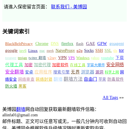
请進入保密留言页面：
联系我们 - 美博园
关键词索引
GFW
Chrome
firefox
GAE
goagent
BlackBeltPrivacy
DNS
flash
tor
google
Socks
NaiveProxy
p2p
SSH
SSL
ipv6
Linux
mac
meek
tls
VPN
v2ray
下载
toranger
trojan
twitter 翻墙
VPS
Windows
yahoo
youtube
安全网络
代理工具
加密
加密代理
加密软件
在线工具
宇宙大爆炸
安全翻墙
浏览器
应用程序
无界
安卓
搜索引擎
漏洞
网
科学上网
翻墙
翻墙方法
自由门
络安全
网络审查
网络封锁
苹果
防毒软件
防火墙
黑客
All Tags
»»
美博园
翻墙
网自动回复获取最新翻墙软件信箱：
allinfa01@gmail.com
邮件标题、正文可以任意写或无，一般几分钟内可收到自动回
信。美博园会根据软件升级情况随时更新索取内容。