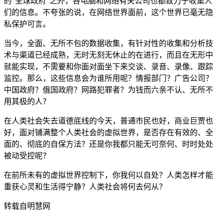
的“全球政府”之外，各电脑和网络有关公司也都致力于收集人
们的信息。不夸张的说，在网络世界面前，这个世界已毫无隐
私保护可言。
当今，全面、无所不包的数据收集，有针对性的收集和分析技
术与渠道已经成熟，无时无刻无休止的在进行，而且在无形中
就能实现，不需要和你面对面坐下来交谈、录音、录像、跟踪
监控。那么，这些信息会为谁所用呢？情报部门？广告公司？
中国政府？俄国政府？网路犯罪者？为钱而六亲不认、无所不
用其极的人？
在人类社会失去道德底线的今天，普通市民也好，商业巨贾也
好，面对铺满整个人类社会的虚拟世界，是否存在有效的、全
面的、彻底的自保方法？还是你我都只能无可奈何、时时处处
被动受控呢？
在前所未有的虚拟世界控制下，你我何以自处？人类怎样才能
重获心灵和生活得宁静？人类社会将何去何从？
转载自明慧网