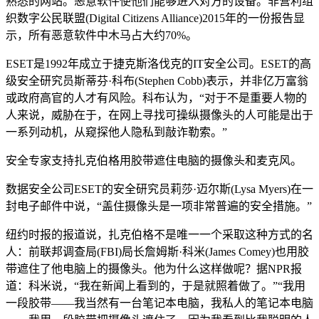
熟悉的网站。恶意软件使他们能够进入对方的设备。非营利组
织数字公民联盟(Digital Citizens Alliance)2015年的一份报告显
示，所有恶意软件中木马占大约70%。
ESET是1992年成立于捷克斯洛伐克的IT安全公司。ESET的高
级安全研究员斯蒂芬·科布(Stephen Cobb)表示，并非亿万富翁
或政府高官的人才有风险。科布认为，“对于不是重要人物的
人来说，威胁在于，在网上寻找可操纵摄像头的人可能是出于
一系列动机，从窥探他人隐私到敲诈勒索。”
安全专家支持扎克伯格用胶带遮住电脑的摄像头和麦克风。
数据安全公司ESET的安全研究员莉莎·迈尔斯(Lysa Myers)在一
封电子邮件中说，“盖住摄像头是一项非常普遍的安全措施。”
纽约时报的报道说，扎克伯格不是唯一一个采取这种方式的名
人：前联邦调查局(FBI)局长詹姆斯·科米(James Comey)也用胶
带遮住了他电脑上的摄像头。他为什么这样做呢？据NPR报
道：科米说，“我在新闻上看到的，于是就照着做了。”“我用
一段胶带——我当然有一台笔记本电脑，我私人的笔记本电脑