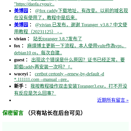
"https://daofa.cyou/c..
美博园
：
@fox caddy下载地址，有改变。以前的域名现
在没有使用了，教程中是后来..
美博园
：
@vivian 已发布，谢谢 Toranger_v3.8.7 中文使
用教程（20231125） - ..
vivian ：
站长toranger 3.8.7发布了
fox ：
麻煩博主更新一下流程，本人使用vultr作為vps，
debian10 os，每次自建..
guest ：
出现这个错误是什么原因？证书已经正常，要
卸载caddy再安装一次吗？ [..
wuceyi ：
certbot certonly --renew-by-default -d
*.111111.com --manual --pre..
新手 ：
我按教程操作双击安装Toranger3.exe，打不开没
有反应是怎么回事？
近期所有留言 »
（只有站长在后台可见）
保密留言