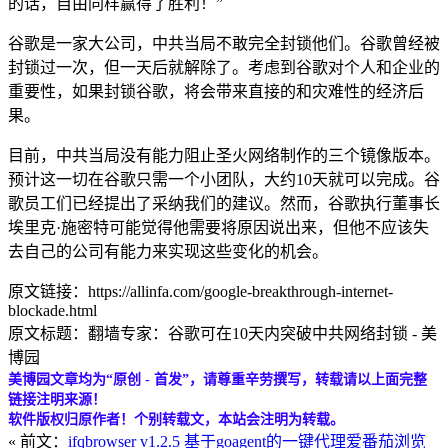
的话，自由同样赢得了胜利！”
谷歌是一家大公司，中共当局不敢完全封锁他们。谷歌曾经被
封锁过一次，但一天后就解除了。考虑到谷歌对个人和企业的
重要性，如果封锁谷歌，将会带来直接的和灾难性的经济后
果。
目前，中共当局没有能力阻止圣火网络制作的三个镜像版本。
预计这一切在谷歌只需一个小团队，大约10天就可以完成。谷
歌员工们已经提出了采纳我们的建议。然而，谷歌执行董事长
埃里克·施密特可能觉得他需要将原因说出来，但他不应该失
去自己的公司有能力来实现这些变化的机会。
原文链接：https://allinfa.com/google-breakthrough-internet-
blockade.html
原文标题：翻墙专家：谷歌可在10天内突破中共网络封锁 - 美
博园
美博园文章均为“原创 - 首发”，请尊重辛劳撰写，转载请以上面完整
链接注明来源！
软件版权归原作者！个别转载文，本站会注明为转载。
« 前文：
ifqbrowser v1.2.5 基于goagent的一键代理爱番茄浏览