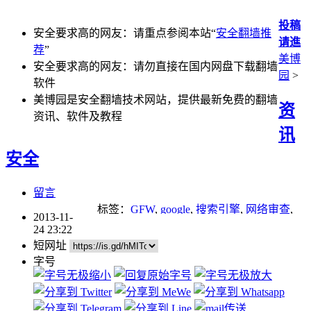
投稿
安全要求高的网友：请重点参阅本站“
安全翻墙推
请進
荐
”
美博
安全要求高的网友：请勿直接在国内网盘下载翻墙
园
>
软件
美博园是安全翻墙技术网站，提供最新免费的翻墙
资
资讯、软件及教程
讯
安全
留言
标签：
GFW
,
google
,
搜索引擎
,
网络审查
,
2013-11-
网络封锁
,
翻墙方法
,
防火墙
24 23:22
短网址
字号