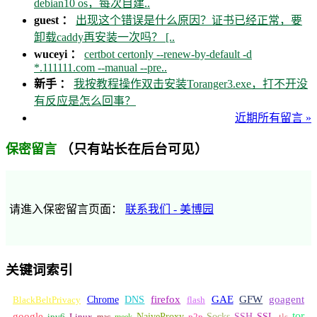
debian10 os，每次自建..
guest ：
出现这个错误是什么原因？证书已经正常，要
卸载caddy再安装一次吗？ [..
wuceyi ：
certbot certonly --renew-by-default -d
*.111111.com --manual --pre..
新手 ：
我按教程操作双击安装Toranger3.exe，打不开没
有反应是怎么回事？
近期所有留言 »
（只有站长在后台可见）
保密留言
请進入保密留言页面：
联系我们 - 美博园
关键词索引
GFW
Chrome
firefox
GAE
goagent
BlackBeltPrivacy
DNS
flash
tor
google
Socks
NaiveProxy
p2p
SSH
SSL