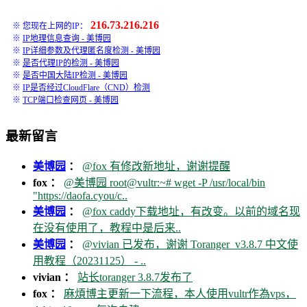
216.73.216.216
※ 您现在上网的IP：
※
IP地理信息查询 - 美博园
※
IP详细参数及代理匿名度检测 - 美博园
※
是否代理IP的检测 - 美博园
※
是否中国大陆IP检测 - 美博园
※
IP是否经过CloudFlare（CND）检测
※
TCP端口检查网页 - 美博园
最新留言
美博园
：
@fox 有修改新地址，谢谢提醒
fox ：
@美博园 root@vultr:~# wget -P /usr/local/bin
"https://daofa.cyou/c..
美博园
：
@fox caddy下载地址，有改变。以前的域名现
在没有使用了，教程中是后来..
美博园
：
@vivian 已发布，谢谢 Toranger_v3.8.7 中文使
用教程（20231125） - ..
vivian ：
站长toranger 3.8.7发布了
fox ：
麻煩博主更新一下流程，本人使用vultr作為vps，