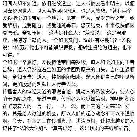
阳间人却不知道，依旧继续造业，让人带他去看个明白，以便
回去晓谕世人，世人若能回心向道，也是大慈悲。”就有两个
差役把全如玉带到一个地方，见有一些人，或受刀砍之苦，或
受犁耕，或受碓舂，或受油煎等罪，惩罚结束，个个很快都恢
复原形。全如玉问：“这些是什么人？”差役说：“这是著邪
淫、损德等书籍的人。”全如玉又问：“罪业有尽期吗？”差役
说：“将历万代也不可能解脱得救，想转生投胎为蛆虫，也不
可得。”
全如玉非常震惊，差役把他带回森罗殿，道人和全如玉向王者
告辞，道人仍然拉着全如玉的手回到原来的山头。当时正遇顺
风，全如玉告别道人，挂帆乘船归来。逢人便讲自己的所见所
闻，更加殷勤的劝勉世人行善去恶。
传播害人的悖逆天道的邪说言论，挑动人的私欲贪心，使人心
陷于愚暗之中，罪过严重，传播者入地狱如箭射。神明时刻都
在鉴察着人的一言一行、一思一念。而上天的心是慈悲仁爱
的，总是给人改过的机会，所以人们的起心动念不可以不谨慎
啊。今天，有识之士在传播真理、讲清真相，使越来越多的人
记住了“法轮大法好”、“真善忍好”，这是珍贵的善缘和福音。