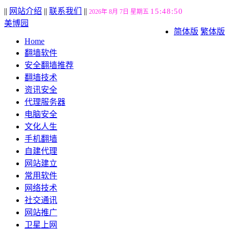
||
网站介绍
||
联系我们
||
15:48:51
2026年 8月 7日 星期五
美博园
简体版
繁体版
Home
翻墙软件
安全翻墙推荐
翻墙技术
资讯安全
代理服务器
电脑安全
文化人生
手机翻墙
自建代理
网站建立
常用软件
网络技术
社交通讯
网站推广
卫星上网