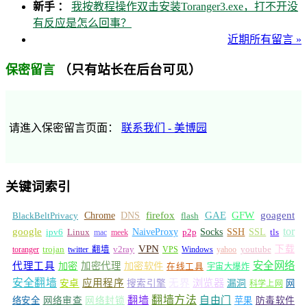
新手 ：
我按教程操作双击安装Toranger3.exe，打不开没
有反应是怎么回事？
近期所有留言 »
（只有站长在后台可见）
保密留言
请進入保密留言页面：
联系我们 - 美博园
关键词索引
GFW
Chrome
firefox
GAE
goagent
BlackBeltPrivacy
DNS
flash
tor
google
Socks
NaiveProxy
p2p
SSH
SSL
ipv6
Linux
mac
meek
tls
VPN
v2ray
下载
toranger
trojan
twitter 翻墙
VPS
Windows
yahoo
youtube
安全网络
代理工具
加密
加密代理
加密软件
在线工具
宇宙大爆炸
安全翻墙
浏览器
应用程序
无界
安卓
搜索引擎
漏洞
网
科学上网
翻墙
翻墙方法
自由门
络安全
网络审查
网络封锁
苹果
防毒软件