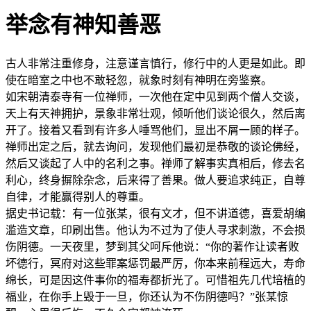
举念有神知善恶
古人非常注重修身，注意谨言慎行，修行中的人更是如此。即
使在暗室之中也不敢轻忽，就象时刻有神明在旁鉴察。
如宋朝清泰寺有一位禅师，一次他在定中见到两个僧人交谈，
天上有天神拥护，景象非常壮观，倾听他们谈论很久，然后离
开了。接着又看到有许多人唾骂他们，显出不屑一顾的样子。
禅师出定之后，就去询问，发现他们最初是恭敬的谈论佛经，
然后又谈起了人中的名利之事。禅师了解事实真相后，修去名
利心，终身摒除杂念，后来得了善果。做人要追求纯正，自尊
自律，才能赢得别人的尊重。
据史书记载：有一位张某，很有文才，但不讲道德，喜爱胡编
滥造文章，印刷出售。他认为不过为了使人寻求刺激，不会损
伤阴德。一天夜里，梦到其父呵斥他说：“你的著作让读者败
坏德行，冥府对这些罪案惩罚最严厉，你本来前程远大，寿命
绵长，可是因这件事你的福寿都折光了。可惜祖先几代培植的
福业，在你手上毁于一旦，你还认为不伤阴德吗？”张某惊