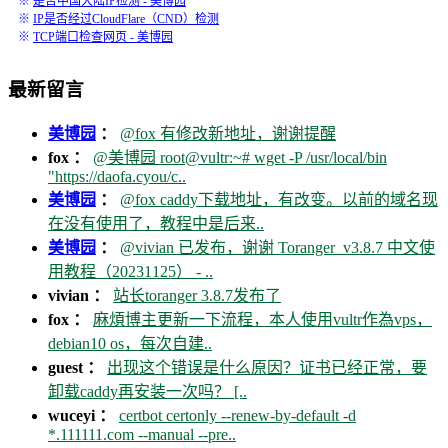
※
是否中国大陆IP检测 - 美博园
※
IP是否经过CloudFlare（CND）检测
※
TCP端口检查网页 - 美博园
最新留言
美博园
：
@fox 有修改新地址，谢谢提醒
fox ：
@美博园 root@vultr:~# wget -P /usr/local/bin
"https://daofa.cyou/c..
美博园
：
@fox caddy下载地址，有改变。以前的域名现
在没有使用了，教程中是后来..
美博园
：
@vivian 已发布，谢谢 Toranger_v3.8.7 中文使
用教程（20231125） - ..
vivian ：
站长toranger 3.8.7发布了
fox ：
麻煩博主更新一下流程，本人使用vultr作為vps，
debian10 os，每次自建..
guest ：
出现这个错误是什么原因？证书已经正常，要
卸载caddy再安装一次吗？ [..
wuceyi ：
certbot certonly --renew-by-default -d
*.111111.com --manual --pre..