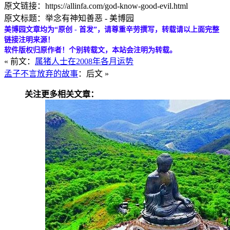
原文链接：https://allinfa.com/god-know-good-evil.html
原文标题：举念有神知善恶 - 美博园
美博园文章均为“原创 - 首发”，请尊重辛劳撰写，转载请以上面完整
链接注明来源！
软件版权归原作者！个别转载文，本站会注明为转载。
« 前文：
属猪人士在2008年各月运势
孟子不言放弃的故事
：后文 »
关注更多相关文章：