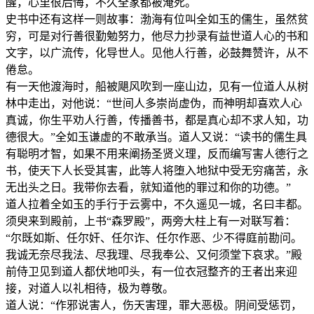
醒，心里很后悔，不久全家都被淹死。
史书中还有这样一则故事：渤海有位叫全如玉的儒生，虽然贫
穷，可是对行善很勤勉努力，他尽力抄录有益世道人心的书和
文字，以广流传，化导世人。见他人行善，必鼓舞赞许，从不
倦怠。
有一天他渡海时，船被飓风吹到一座山边，见有一位道人从树
林中走出，对他说：“世间人多崇尚虚伪，而神明却喜欢人心
真诚，你生平劝人行善，传播善书，都是真心却不求人知，功
德很大。”全如玉谦虚的不敢承当。道人又说：“读书的儒生具
有聪明才智，如果不用来阐扬圣贤义理，反而编写害人德行之
书，使天下人长受其害，此等人将堕入地狱中受无穷痛苦，永
无出头之日。我带你去看，就知道他的罪过和你的功德。”
道人拉着全如玉的手行于云雾中，不久遥见一城，名曰丰都。
须臾来到殿前，上书“森罗殿”，两旁大柱上有一对联写着：
“尔既如斯、任尔奸、任尔诈、任尔作恶、少不得庭前勘问。
我诚无奈尽我法、尽我理、尽我奉公、又何须堂下哀求。”殿
前侍卫见到道人都伏地叩头，有一位衣冠整齐的王者出来迎
接，对道人以礼相待，极为尊敬。
道人说：“作邪说害人，伤天害理，罪大恶极。阴间受惩罚，