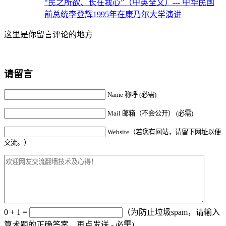
“民之所欲、长在我心”（中英全文）
--- 中华民国
前总统李登辉1995年在康乃尔大学演讲
这里是你留言评论的地方
请留言
Name 称呼 (必需)
Mail 邮箱（不会公开） (必需)
Website（若您有网站，请留下网址以便
交流。）
0 + 1 =
（为防止垃圾spam，请输入
算术题的正确答案，再点发送 - 必需)