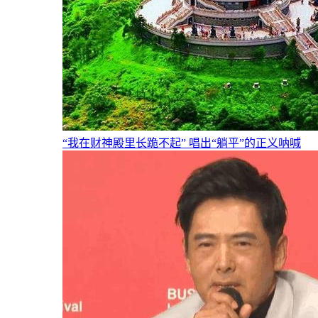
“我在财神殿里长跪不起” 唱出“躺平”的正义呐喊