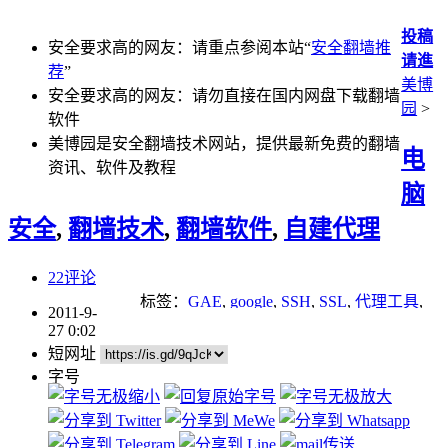
投稿
安全要求高的网友：请重点参阅本站“
安全翻墙推
请進
荐
”
美博
安全要求高的网友：请勿直接在国内网盘下载翻墙
园
>
软件
美博园是安全翻墙技术网站，提供最新免费的翻墙
电
资讯、软件及教程
脑
安全
,
翻墙技术
,
翻墙软件
,
自建代理
22评论
标签：
GAE
,
google
,
SSH
,
SSL
,
代理工具
,
2011-9-
加密代理
,
安全翻墙
,
翻墙方法
27 0:02
短网址
字号