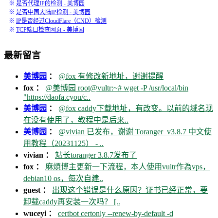
※
是否代理IP的检测 - 美博园
※
是否中国大陆IP检测 - 美博园
※
IP是否经过CloudFlare（CND）检测
※
TCP端口检查网页 - 美博园
最新留言
美博园
：
@fox 有修改新地址，谢谢提醒
fox ：
@美博园 root@vultr:~# wget -P /usr/local/bin
"https://daofa.cyou/c..
美博园
：
@fox caddy下载地址，有改变。以前的域名现
在没有使用了，教程中是后来..
美博园
：
@vivian 已发布，谢谢 Toranger_v3.8.7 中文使
用教程（20231125） - ..
vivian ：
站长toranger 3.8.7发布了
fox ：
麻煩博主更新一下流程，本人使用vultr作為vps，
debian10 os，每次自建..
guest ：
出现这个错误是什么原因？证书已经正常，要
卸载caddy再安装一次吗？ [..
wuceyi ：
certbot certonly --renew-by-default -d