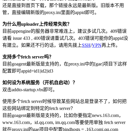
还是直接到首页下载，那个链接永远是最新版。旧版本不用
管，直接编辑新版的proxy.ini里面的appid即可。
为什么用uploader上传经常失败？
目前appengine的服务器非常难连上，建议多试几次。409错误
请看 issue 433 , 400错误请重试几次。403错误可能你的appid没
有建立。如果还不行的话，请用先拨上
SSH
/
VPN
再上传。
支持多个fetch server吗？
目前goagent最新版是支持的，在proxy.ini中的[gae]项目下这样
配置即可appid=id1|id2|id3
如何设为系统服务（开机自启动）？
双击addto-startup.vbs即可。
使用多个fetch server时候导致某些网站总是登录不了，如何把
这些网站绑定到特定的fetch server？
目前goagent最新版是支持的，比如你要指定news.163.com，
www.163.com，id.qq.com, im.qq.com等要使用单独 fetch server
就在proxy.ini的gae项目中配置bindhosts = .163.com|.qq.com