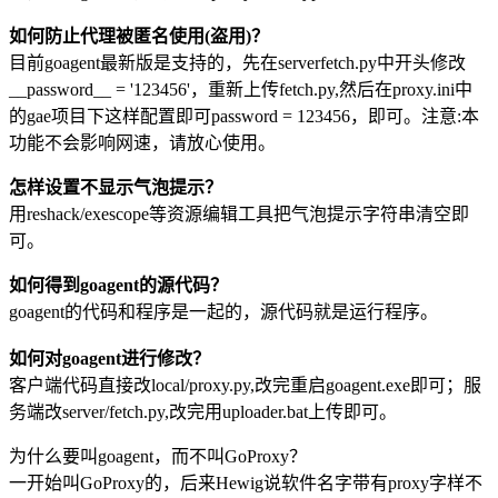
如何防止代理被匿名使用(盗用)？
目前goagent最新版是支持的，先在serverfetch.py中开头修改
__password__ = '123456'，重新上传fetch.py,然后在proxy.ini中
的gae项目下这样配置即可password = 123456，即可。注意:本
功能不会影响网速，请放心使用。
怎样设置不显示气泡提示？
用reshack/exescope等资源编辑工具把气泡提示字符串清空即
可。
如何得到goagent的源代码？
goagent的代码和程序是一起的，源代码就是运行程序。
如何对goagent进行修改？
客户端代码直接改local/proxy.py,改完重启goagent.exe即可；服
务端改server/fetch.py,改完用uploader.bat上传即可。
为什么要叫goagent，而不叫GoProxy？
一开始叫GoProxy的，后来Hewig说软件名字带有proxy字样不