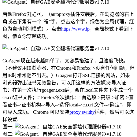
启动Firefox浏览器，（autoproxy插件安装后，在浏览器的右上
角或右下角有一个“福”字，点击这个字，绿色为全局代理，红
色为自动判别模式）。点击
https://www.ip
，全局模式下看到下
图，恭喜你穿越成功。
GoAgent现在越来越简单了，太容易搭建了，且速度飞快。
（不建议用IE浏览器，在Chrome和Firefox下没有任何问题，但
用IE时常常翻不出去。）Goagent打开SSL连接的网站，如果
浏览器弹出证书无效警告，可以用这样的方法解决:导入证
书：在第一次执行goagent.exe后，会在local文件夹下生成一个
ca.crt证书文件；# Firefox依次操作：“首选项->高级->加密->查
看证书->证书机构->导入->选择local->ca.crt 文件-->确定”，即
可导入成功。 Chrome 可以安装
proxy swithy
插件，然后可以这
样设置:
图一:
图二: