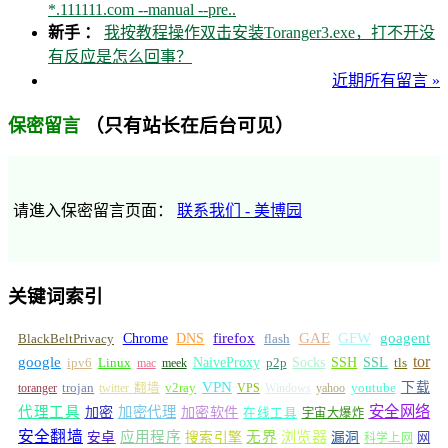
*.111111.com --manual --pre..
新手 ：
我按教程操作双击安装Toranger3.exe，打不开没
有反应是怎么回事？
近期所有留言 »
（只有站长在后台可见）
保密留言
请進入保密留言页面：
联系我们 - 美博园
关键词索引
GFW
Chrome
firefox
GAE
goagent
BlackBeltPrivacy
DNS
flash
tor
google
Socks
NaiveProxy
p2p
SSH
SSL
ipv6
Linux
mac
meek
tls
VPN
v2ray
下载
toranger
trojan
twitter 翻墙
VPS
Windows
yahoo
youtube
安全网络
代理工具
加密
加密代理
加密软件
在线工具
宇宙大爆炸
安全翻墙
浏览器
应用程序
无界
安卓
搜索引擎
漏洞
网
科学上网