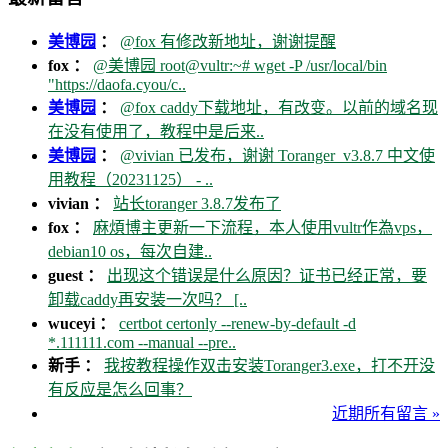
美博园
：
@fox 有修改新地址，谢谢提醒
fox ：
@美博园 root@vultr:~# wget -P /usr/local/bin
"https://daofa.cyou/c..
美博园
：
@fox caddy下载地址，有改变。以前的域名现
在没有使用了，教程中是后来..
美博园
：
@vivian 已发布，谢谢 Toranger_v3.8.7 中文使
用教程（20231125） - ..
vivian ：
站长toranger 3.8.7发布了
fox ：
麻煩博主更新一下流程，本人使用vultr作為vps，
debian10 os，每次自建..
guest ：
出现这个错误是什么原因？证书已经正常，要
卸载caddy再安装一次吗？ [..
wuceyi ：
certbot certonly --renew-by-default -d
*.111111.com --manual --pre..
新手 ：
我按教程操作双击安装Toranger3.exe，打不开没
有反应是怎么回事？
近期所有留言 »