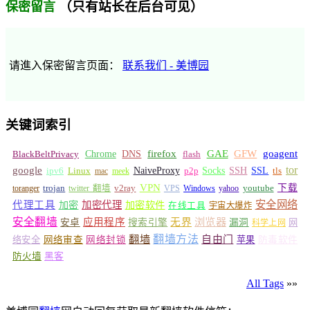
（只有站长在后台可见）
保密留言
请進入保密留言页面：
联系我们 - 美博园
关键词索引
GFW
Chrome
firefox
GAE
goagent
BlackBeltPrivacy
DNS
flash
tor
google
Socks
NaiveProxy
p2p
SSH
SSL
ipv6
Linux
mac
meek
tls
VPN
v2ray
下载
toranger
trojan
twitter 翻墙
VPS
Windows
yahoo
youtube
安全网络
代理工具
加密
加密代理
加密软件
在线工具
宇宙大爆炸
安全翻墙
浏览器
应用程序
无界
安卓
搜索引擎
漏洞
网
科学上网
翻墙
翻墙方法
自由门
络安全
网络审查
网络封锁
苹果
防毒软件
防火墙
黑客
All Tags
»»