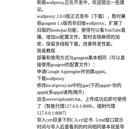
新版wallproxy正在开发中，欢迎提出一些建
议。
wallproxy 2.0.0版正式发布（下载），暂时兼
容goagent 1.x版而非旧版wallproxy，扩展了
旧版的hosts/pac功能，使得可以看YouTube直
播，增加ini配置文件，暂时去除麻烦的加
密，保留多线程下载，改善转发性能。
简易教程
部署和使用方式与goagent基本相同（可以直
接使用goagent的配置文件）：
申请Google Appengine并创建appid。
下载wallproxy
修改local\proxy.ini中的[gae]下的appid=你的
appid(多appid请用|隔开)
双击server\uploader.bat，上传成功后即可使用
了（智能代理127.0.0.1:8086，强制代理
127.0.0.1:8087）
导入cert目录下的CA.crt证书（cmd窗口提示
时间与导入后查看到的时间相同基本就是导