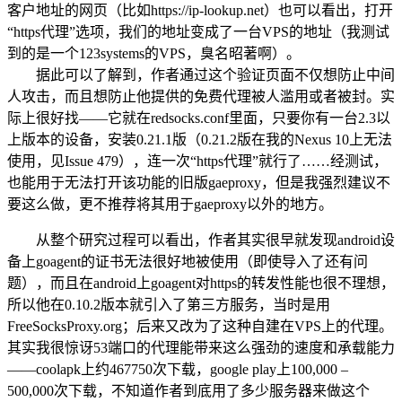
客户地址的网页（比如https://ip-lookup.net）也可以看出，打开
“https代理”选项，我们的地址变成了一台VPS的地址（我测试
到的是一个123systems的VPS，臭名昭著啊）。
据此可以了解到，作者通过这个验证页面不仅想防止中间
人攻击，而且想防止他提供的免费代理被人滥用或者被封。实
际上很好找——它就在redsocks.conf里面，只要你有一台2.3以
上版本的设备，安装0.21.1版（0.21.2版在我的Nexus 10上无法
使用，见Issue 479），连一次“https代理”就行了……经测试，
也能用于无法打开该功能的旧版gaeproxy，但是我强烈建议不
要这么做，更不推荐将其用于gaeproxy以外的地方。
从整个研究过程可以看出，作者其实很早就发现android设
备上goagent的证书无法很好地被使用（即使导入了还有问
题），而且在android上goagent对https的转发性能也很不理想，
所以他在0.10.2版本就引入了第三方服务，当时是用
FreeSocksProxy.org；后来又改为了这种自建在VPS上的代理。
其实我很惊讶53端口的代理能带来这么强劲的速度和承载能力
——coolapk上约467750次下载，google play上100,000 –
500,000次下载，不知道作者到底用了多少服务器来做这个