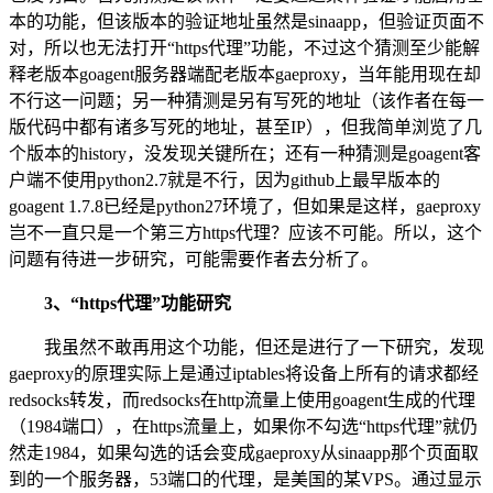
本的功能，但该版本的验证地址虽然是sinaapp，但验证页面不
对，所以也无法打开“https代理”功能，不过这个猜测至少能解
释老版本goagent服务器端配老版本gaeproxy，当年能用现在却
不行这一问题；另一种猜测是另有写死的地址（该作者在每一
版代码中都有诸多写死的地址，甚至IP），但我简单浏览了几
个版本的history，没发现关键所在；还有一种猜测是goagent客
户端不使用python2.7就是不行，因为github上最早版本的
goagent 1.7.8已经是python27环境了，但如果是这样，gaeproxy
岂不一直只是一个第三方https代理？应该不可能。所以，这个
问题有待进一步研究，可能需要作者去分析了。
3、“https代理”功能研究
我虽然不敢再用这个功能，但还是进行了一下研究，发现
gaeproxy的原理实际上是通过iptables将设备上所有的请求都经
redsocks转发，而redsocks在http流量上使用goagent生成的代理
（1984端口），在https流量上，如果你不勾选“https代理”就仍
然走1984，如果勾选的话会变成gaeproxy从sinaapp那个页面取
到的一个服务器，53端口的代理，是美国的某VPS。通过显示