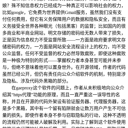
娘？殊不知信息权力已经成为一种真正可以影响社会的权力，
比如google，它免费为世界提供Gmail服务，虽然我们没有支
付任何费用，但它有义务保障用户的数据和隐私安全，而且有
义务接受全世界各种眼光（包括黑客）的监督；比如国内的很
多商业和半商业网站，明文存储的密码给无数人带来了损失，
正是因为信息权力不受监督所致——一方面是政府要求明文存
储密码的权力，一方面是网站安全流程设计上的权力，均不受
公众监督。任何不受监督的权力必然导致腐败，即使这种腐败
是一种极为特别的形式——掌握权力者本身甚至可能并未参
与，但绝不意味着他可以置身世外。在开源领域，作者的代码
虽然已经公开，但仍有责任向公众介绍软件的机制，特别是涉
及隐私、涉及代码外黑箱的部分。
在gaeproxy这个软件的问题上，作者从未积极地向公众介
绍其“https代理”功能的原理，而且一直严重这一误导性的名
称，并且在开源的代码外架设有验证服务器、代理服务器，这
是多个黑箱，其中有一个留有陷阱就会让数万用户产生不可估
量的损失。即使作者本身不参与窃取隐私的行动，这种不透明
的流程仍然可能被人破解及利用。实际上了解到这个软件使用