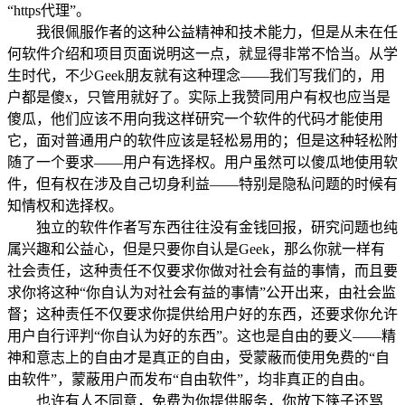
“https代理”。
我很佩服作者的这种公益精神和技术能力，但是从未在任
何软件介绍和项目页面说明这一点，就显得非常不恰当。从学
生时代，不少Geek朋友就有这种理念——我们写我们的，用
户都是傻x，只管用就好了。实际上我赞同用户有权也应当是
傻瓜，他们应该不用向我这样研究一个软件的代码才能使用
它，面对普通用户的软件应该是轻松易用的；但是这种轻松附
随了一个要求——用户有选择权。用户虽然可以傻瓜地使用软
件，但有权在涉及自己切身利益——特别是隐私问题的时候有
知情权和选择权。
独立的软件作者写东西往往没有金钱回报，研究问题也纯
属兴趣和公益心，但是只要你自认是Geek，那么你就一样有
社会责任，这种责任不仅要求你做对社会有益的事情，而且要
求你将这种“你自认为对社会有益的事情”公开出来，由社会监
督；这种责任不仅要求你提供给用户好的东西，还要求你允许
用户自行评判“你自认为好的东西”。这也是自由的要义——精
神和意志上的自由才是真正的自由，受蒙蔽而使用免费的“自
由软件”，蒙蔽用户而发布“自由软件”，均非真正的自由。
也许有人不同意，免费为你提供服务，你放下筷子还骂