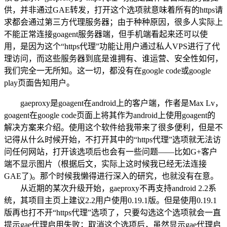
供，并非通过GAE转发，打开这个选项就意味着所有的https请
求都会通过第三方代理服务器；由于种种原因，很多人实际上
不能正常连接goagent服务器端，但手机端看起来还可以使
用，是因为这个“https代理”功能让用户通过私人VPS进行了代
理访问，而这些服务器到底是谁拥有、谁运营、安全性如何，
我们完全一无所知。这一切，都没有在google code或google
play页面告知用户。
gaeproxy是goagent在android上的客户端，作者是Max Lv，
goagent在google code页面上将其作为android上使用goagent的
解决方案来介绍。使用这个软件给我带来了很多便利，但是不
记得从什么时候开始，不打开其中的“https代理”选项就无法访
问任何网站，打开该选项后也会有一些问题——比如G+客户
端不显示图片（根据后文，实际上这时候我已经无法连接
GAE了)。那个时候我懒得进行深入的研究，也就没有在意。
从近期的某次升级开始，gaeproxy不再支持android 2.2系
统，其项目主页上建议2.2用户使用0.19.1版。但是使用0.19.1
版再也打不开“https代理”选项了，只要勾选这个选项就会一直
提示gae代理启用失败；取消这个选项后，虽然显示gae代理启