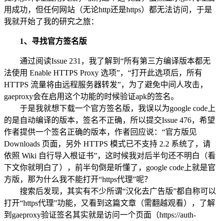
用成功，但任何网站（无论http还是https）都无法访问，于是
我就开始了我的研究之旅：
1、寻找官方签名版
通过阅读Issue 231，我了解到“所有第三方编译版本都无
法使用 Enable HTTPS Proxy 选项”，“打开此选项后，所有
HTTPS 流量将由远程服务器转发”，为了避免中间人攻击，
gaeproxy会在启用这个功能的时候验证apk的签名。
于是我就想下载一个官方签名版，我误以为google code上
的是自动编译的版本，签名不正确，所以提交Issue 476，希望
作者提供一个签名正确的版本，作者回应说：“官方版见
Downloads 页面，另外 HTTPS 模式已不支持 2.2 系统了，请
依照 Wiki 自行导入根证书”，这时候我对后半句还不明白（看
下文你就明白了），前半句倒是听懂了，google code上就是官
方版，那为什么我不能打开“https代理”呢？
搜索后发现，其实有不少所谓“汉化去广告版”都自称可以
打开“https代理”功能，又看到这篇文章（需翻越观看），了解
到gaeproxy验证签名其实就是访问一个页面（https://auth-