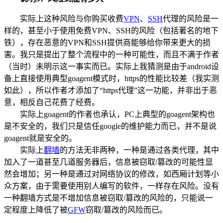
实际上这种风险与你购买收费
VPN
、
SSH
代理的风险是一
样的，甚至小于使用免费VPN、SSH的风险（包括著名的地下
铁），存在恶意的VPN和SSH提供商能够给你带来更大的损
害。我只是提出了整个流程中的一种可能性，而且不满于作者
（当时）未明示这一事实而已。实际上我猜测是由于android设
备上直接使用典型goagent模式时，https的性能比较差（我实测
如此），所以作者才添加了“https代理”这一功能，并非出于恶
意，相反自己花费了经费。
实际上goagent的作者也承认，PC上典型的goagent架构也
是不安全的，我们只是信任google的维护能力而已，并不是说
goagent就是安全的。
实际上
翻墙
的方法无非两种，一种是通过各类代理，其中
加入了一道甚至几道服务器后，信息被窃取/篡改的可能性显
然会增加；另一种是通过对网络协议的修改，如西厢计划等小
众方案，由于需要使用别人编写的软件，一样存在风险。没有
一种翻墙方式是不增加信息被窃取/篡改的风险的，只能说一
定程度上降低了被
GFW
窃取/篡改的风险而已。