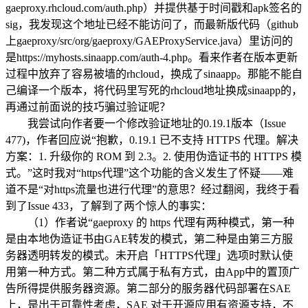
gaeproxy.rhcloud.com/auth.php）并提供基于时间戳和apk签名的
sig，我发现这个地址已经不能访问了，而最新版代码（github
上gaeproxy/src/org/gaeproxy/GAEProxyService.java）里访问的
是https://myhosts.sinaapp.com/auth-4.php。看来作者在版本更新
过程中放弃了容易被墙的rhcloud，换成了sinaapp。那能不能自
己编译一个版本，将代码里写死的rhcloud地址换成sinaapp的，
再通过前面说的技巧骗过验证呢？
我尝试向作者要一个修改验证地址的0.19.1版本（Issue
477)，作者回应说“抱歉，0.19.1 已不支持 HTTPS 代理。解决
方案：1. 升级你的 ROM 到 2.3。2. 使用伪造证书的 HTTPS 模
式。”这时我对“https代理”这个功能的含义发生了怀疑——难
道不是“对https流量也进行代理”的意思？经过翻阅，我终于看
到了Issue 433，了解到了两个惊人的事实：
（1）作者说“gaeproxy 的 https 代理有两种模式，第一种
是由本地伪造证书由GAE转发的模式，第二种是由第三方服
务器透明转发的模式。未开启「HTTPS代理」选项时默认使
用第一种方式。第二种方式属于私有方式，由App中的置顶广
告所得提供服务器资源。第二部分的服务器代码部署在SAE
上，是出于可靠性考虑，SAE 对于开源应用有资源支持，不