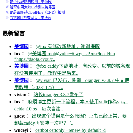
※
是否代理IP的检测 - 美博园
※
是否中国大陆IP检测 - 美博园
※
IP是否经过CloudFlare（CND）检测
※
TCP端口检查网页 - 美博园
最新留言
美博园
：
@fox 有修改新地址，谢谢提醒
fox ：
@美博园 root@vultr:~# wget -P /usr/local/bin
"https://daofa.cyou/c..
美博园
：
@fox caddy下载地址，有改变。以前的域名现
在没有使用了，教程中是后来..
美博园
：
@vivian 已发布，谢谢 Toranger_v3.8.7 中文使
用教程（20231125） - ..
vivian ：
站长toranger 3.8.7发布了
fox ：
麻煩博主更新一下流程，本人使用vultr作為vps，
debian10 os，每次自建..
guest ：
出现这个错误是什么原因？证书已经正常，要
卸载caddy再安装一次吗？ [..
wuceyi ：
certbot certonly --renew-by-default -d