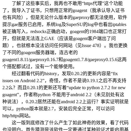
了解了这些事实后，我再也不敢用“https代理”这个功能
了，我导入了证书，只想用正常的goagent（我承认导入证书
也有风险），但是无论什么版本的gaeproxy都无法使用，软件
提示gae服务已启用，系统log及SuperSU的log中也看出iptables
被正确写入，redsocks正确启动，goagent的1984端口也正常打
开，但就是无法连上GAE（应该是goagent客户端出了问
题），也就根本没法访问任何网站（见Issue 478）。我也更换
了不同的goagent服务器端，连古老的
goagent1.8.11/gaeproxy0.16.7和goagent1.7.8/gaeproxy0.15.6这两
个搭配都试过，没有一个能够使用。
经过翻看代码的history，发现0.20.2的更新内容是“fix
issues on Android 2.2”，奇怪，作者不是说0.19.1之后不再支持
2.2么？而且0.20.1的更新还写着“update to python 2.7.2 for new
goagent”，作者称python 不能用于android 2.2（未见别处有这
种说法），0.20.2居然还能在android 2.2上运行？事实证明就是
可以，python版本就是2.7，安装后完全正常，可以访问
http/https网站。
这一版到底修改了什么产生了如此神奇的效果，看了代码
也没明白。首先猜测是该软件一定要通过某种验证才能启用基