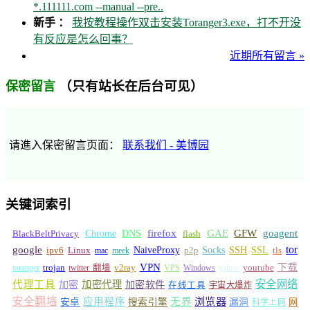
*.111111.com --manual --pre..
新手 ：
我按教程操作双击安装Toranger3.exe，打不开没
有反应是怎么回事？
近期所有留言 »
（只有站长在后台可见）
保密留言
请進入保密留言页面：
联系我们 - 美博园
关键词索引
GFW
Chrome
firefox
GAE
goagent
BlackBeltPrivacy
DNS
flash
tor
google
Socks
NaiveProxy
p2p
SSH
SSL
ipv6
Linux
mac
meek
tls
VPN
v2ray
下载
toranger
trojan
twitter 翻墙
VPS
Windows
yahoo
youtube
安全网络
代理工具
加密
加密代理
加密软件
在线工具
宇宙大爆炸
安全翻墙
浏览器
应用程序
无界
安卓
搜索引擎
漏洞
网
科学上网