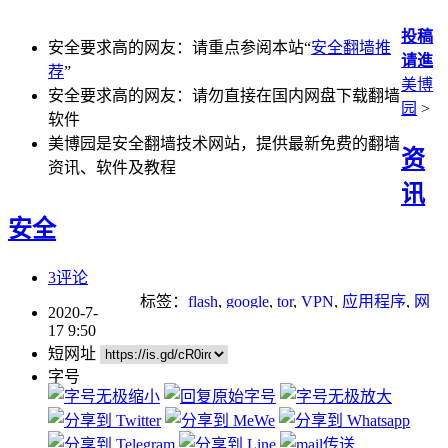
投稿
安全要求高的网友：请重点参阅本站“
安全翻墙推
请進
荐
”
美博
安全要求高的网友：请勿直接在国内网盘下载翻墙
园
>
软件
美博园是安全翻墙技术网站，提供最新免费的翻墙
资
资讯、软件及教程
讯
安全
3评论
标签：
flash
,
google
,
tor
,
VPN
,
应用程序
,
网
2020-7-
络安全
,
网络审查
,
翻墙
,
苹果
,
防火墙
17 9:50
短网址
字号