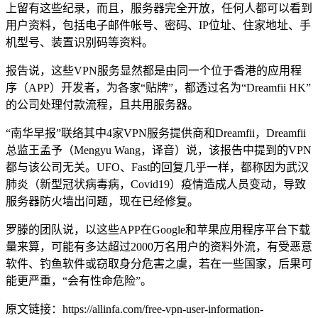
上留有这些纪录，而且，服务器完全开放，任何人都可以看到
用户资料，包括电子邮件帐号、密码、IP位址、住家地址、手
机型号、装置识别码等资料。
报告说，这些VPN服务显然都是由同一个位于香港的应用程
序（APP）开发者，为各家“贴牌”，都透过名为“Dreamfii HK”
的公司处理付款流程，且共用服务器。
“南华早报”联络其中4家VPN服务提供商和Dreamfii，Dreamfii
总监王孟予（Mengyu Wang，译音）说，该报告中提到的VPN
都与该公司无关。UFO、Fast的回复几乎一样，都称因为武汉
肺炎（新型冠状病毒病，Covid19）疫情造成人员变动，导致
服务器防火墙出问题，现在已经修复。
罗滕的团队说，以这些APP在Google和苹果应用程序平台下载
量来算，可能有多达超过2000万名用户的资料外流，有受恶意
软件、钓鱼软件或窃取身分危害之虞，若在一些国家，后果可
能更严重，“会有性命危险”。
原文链接：https://allinfa.com/free-vpn-user-information-