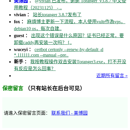
美博园
：
@vivian 已发布，谢谢 Toranger_v3.8.7 中文使
用教程（20231125） - ..
vivian ：
站长toranger 3.8.7发布了
fox ：
麻煩博主更新一下流程，本人使用vultr作為vps，
debian10 os，每次自建..
guest ：
出现这个错误是什么原因？证书已经正常，要
卸载caddy再安装一次吗？ [..
wuceyi ：
certbot certonly --renew-by-default -d
*.111111.com --manual --pre..
新手 ：
我按教程操作双击安装Toranger3.exe，打不开没
有反应是怎么回事？
近期所有留言 »
（只有站长在后台可见）
保密留言
请進入保密留言页面：
联系我们 - 美博园