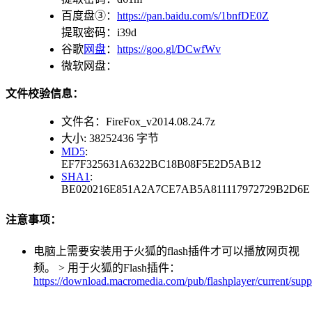
百度盘③：
https://pan.baidu.com/s/1bnfDE0Z
提取密码：i39d
谷歌
网盘
：
https://goo.gl/DCwfWv
微软网盘：
文件校验信息：
文件名：FireFox_v2014.08.24.7z
大小: 38252436 字节
MD5
:
EF7F325631A6322BC18B08F5E2D5AB12
SHA1
:
BE020216E851A2A7CE7AB5A811117972729B2D6E
注意事项：
电脑上需要安装用于火狐的flash插件才可以播放网页视
频。 > 用于火狐的Flash插件：
https://download.macromedia.com/pub/flashplayer/current/suppo