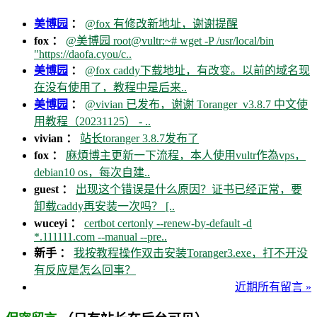
美博园
：
@fox 有修改新地址，谢谢提醒
fox ：
@美博园 root@vultr:~# wget -P /usr/local/bin
"https://daofa.cyou/c..
美博园
：
@fox caddy下载地址，有改变。以前的域名现
在没有使用了，教程中是后来..
美博园
：
@vivian 已发布，谢谢 Toranger_v3.8.7 中文使
用教程（20231125） - ..
vivian ：
站长toranger 3.8.7发布了
fox ：
麻煩博主更新一下流程，本人使用vultr作為vps，
debian10 os，每次自建..
guest ：
出现这个错误是什么原因？证书已经正常，要
卸载caddy再安装一次吗？ [..
wuceyi ：
certbot certonly --renew-by-default -d
*.111111.com --manual --pre..
新手 ：
我按教程操作双击安装Toranger3.exe，打不开没
有反应是怎么回事？
近期所有留言 »