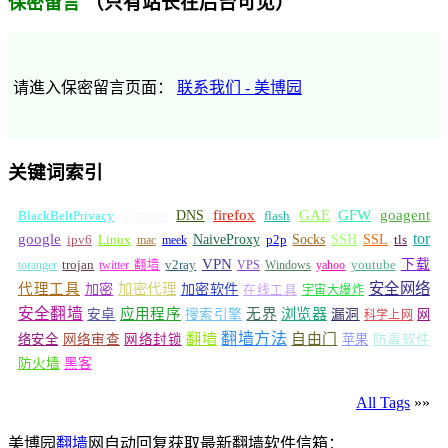
（只有站长在后台可见）
保密留言
请進入保密留言页面：
联系我们 - 美博园
关键词索引
GFW
Chrome
firefox
GAE
goagent
BlackBeltPrivacy
DNS
flash
tor
google
Socks
NaiveProxy
p2p
SSH
SSL
ipv6
Linux
mac
meek
tls
VPN
v2ray
下载
toranger
trojan
twitter 翻墙
VPS
Windows
yahoo
youtube
安全网络
代理工具
加密
加密代理
加密软件
在线工具
宇宙大爆炸
安全翻墙
浏览器
应用程序
无界
安卓
搜索引擎
漏洞
网
科学上网
翻墙
翻墙方法
自由门
络安全
网络审查
网络封锁
苹果
防毒软件
防火墙
黑客
All Tags
»»
美博园
翻墙
网自动回复获取最新翻墙软件信箱：