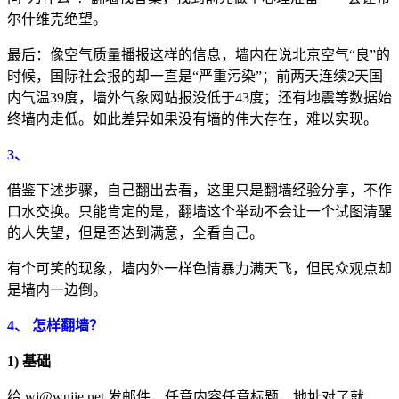
尔什维克绝望。
最后：像空气质量播报这样的信息，墙内在说北京空气“良”的
时候，国际社会报的却一直是“严重污染”；前两天连续2天国
内气温39度，墙外气象网站报没低于43度；还有地震等数据始
终墙内走低。如此差异如果没有墙的伟大存在，难以实现。
3、
借鉴下述步骤，自己翻出去看，这里只是翻墙经验分享，不作
口水交换。只能肯定的是，翻墙这个举动不会让一个试图清醒
的人失望，但是否达到满意，全看自己。
有个可笑的现象，墙内外一样色情暴力满天飞，但民众观点却
是墙内一边倒。
4、 怎样翻墙？
1) 基础
给 wj@wujie.net 发邮件，任意内容任意标题，地址对了就