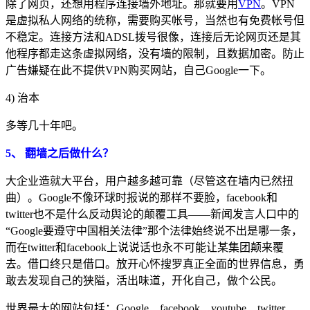
除了网页，还想用程序连接墙外地址。那就要用
VPN
。VPN
是虚拟私人网络的统称，需要购买帐号，当然也有免费帐号但
不稳定。连接方法和ADSL拨号很像，连接后无论网页还是其
他程序都走这条虚拟网络，没有墙的限制，且数据加密。防止
广告嫌疑在此不提供VPN购买网站，自己Google一下。
4) 治本
多等几十年吧。
5、 翻墙之后做什么？
大企业造就大平台，用户越多越可靠（尽管这在墙内已然扭
曲）。Google不像环球时报说的那样不要脸，facebook和
twitter也不是什么反动舆论的颠覆工具——新闻发言人口中的
“Google要遵守中国相关法律”那个法律始终说不出是哪一条，
而在twitter和facebook上说说话也永不可能让某集团颠来覆
去。借口终只是借口。放开心怀搜罗真正全面的世界信息，勇
敢去发现自己的狭隘，活出味道，开化自己，做个公民。
世界最大的网站包括：Google、facebook、youtube、twitter、