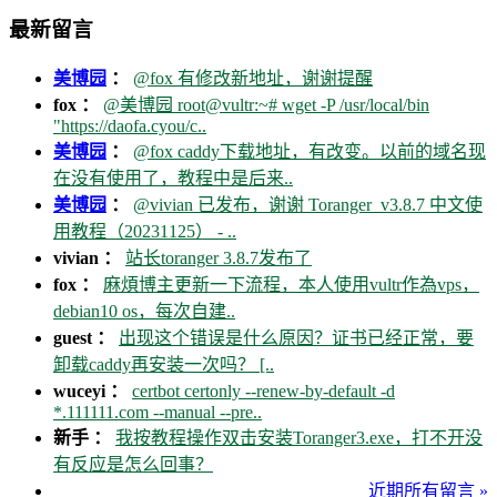
最新留言
美博园
：
@fox 有修改新地址，谢谢提醒
fox ：
@美博园 root@vultr:~# wget -P /usr/local/bin
"https://daofa.cyou/c..
美博园
：
@fox caddy下载地址，有改变。以前的域名现
在没有使用了，教程中是后来..
美博园
：
@vivian 已发布，谢谢 Toranger_v3.8.7 中文使
用教程（20231125） - ..
vivian ：
站长toranger 3.8.7发布了
fox ：
麻煩博主更新一下流程，本人使用vultr作為vps，
debian10 os，每次自建..
guest ：
出现这个错误是什么原因？证书已经正常，要
卸载caddy再安装一次吗？ [..
wuceyi ：
certbot certonly --renew-by-default -d
*.111111.com --manual --pre..
新手 ：
我按教程操作双击安装Toranger3.exe，打不开没
有反应是怎么回事？
近期所有留言 »