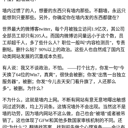
墙内过惯了的人，想要的东西只有墙内那些。不翻墙，永远只
能想到只要那些。另外，你确定你在墙内发的东西都健在？
世界最大的微博客twitter，每个月被独立访问1.9亿次，其公司
全部员工却只有205人。而国内微博访问量远小于这个数，员
工却超千人，多了些什么人？职位一般叫“内容检测员”，专责
删帖。删什么帖？90%以上的政治。这些人也自然成了国内互
动类网站发展的沉重成本负担。
有人说：我又不谈政治，不怕。 ——打个比方，你发一句“今
天换了64位的Win7，真爽”，很快会被删；你发“出售一台独立
服务器”，被删；你发“今儿去天安门看升旗了，人还那么
多”，被删。为什么？
不为什么，这就是墙内上网。不断有网站有意无意地曝出敏感
词过滤列表，均上万词条。这情况墙外不会出现。当然这不是
墙的功劳，因为墙内网站不这么做，自己也会“被墙”或者被吊
销了。这也体现了GFW和其他多数国家审核机制的不同。还
问“为什么”？翻墙找答案，找到前先做个心理准备——会让布