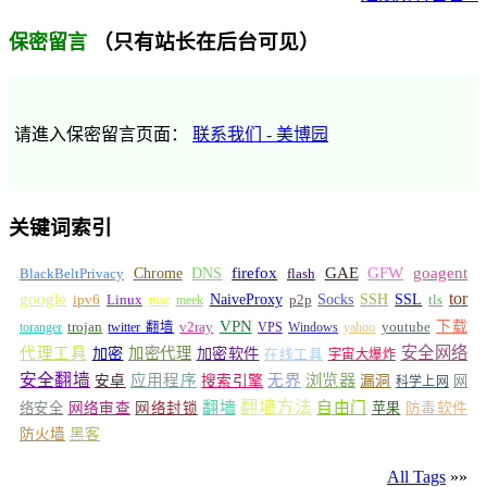
（只有站长在后台可见）
保密留言
请進入保密留言页面：
联系我们 - 美博园
关键词索引
GFW
Chrome
firefox
GAE
goagent
BlackBeltPrivacy
DNS
flash
tor
google
Socks
NaiveProxy
p2p
SSH
SSL
ipv6
Linux
mac
meek
tls
VPN
v2ray
下载
toranger
trojan
twitter 翻墙
VPS
Windows
yahoo
youtube
安全网络
代理工具
加密
加密代理
加密软件
在线工具
宇宙大爆炸
安全翻墙
浏览器
应用程序
无界
安卓
搜索引擎
漏洞
网
科学上网
翻墙
翻墙方法
自由门
络安全
网络审查
网络封锁
苹果
防毒软件
防火墙
黑客
All Tags
»»