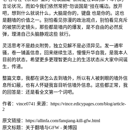
言论状况，而如今我们依然常把“勿谈国是”挂在嘴边。放开
吧，想到什么就说什么，大脑是你的，键盘 也是你的。这也
是翻墙的价值之一。别怕看见弥漫的政治观点，别怕看见充斥
的被禁历史镜头，那些都是墙内的爆发，是不自由的必然反
弹，理清自己头脑静观这些 就行。
灵活思考不是趋炎附势，独立见解不是必须异见。发一通牢
骚，卷一铺盖信息，回来继续生活，慢慢升华自我，是我本人
目前的状态，希望更多更理智更向上的生活状态从大家中间诞
生，传递。
整篇文章，我都在讲怎么去到墙外，所以有人被刺眼的墙外信
息所幻蔽，也有人怀疑我盲目听信墙外信息。这些都正常，我
的回答是：还是看全文第一个词吧。
作者：vince0741 来源：https://vince.edicypages.com/blog/article-
2
原文链接：https://allinfa.com/fanqiang-kill-gfw.html
原文标题：关于翻墙与GFW - 美博园