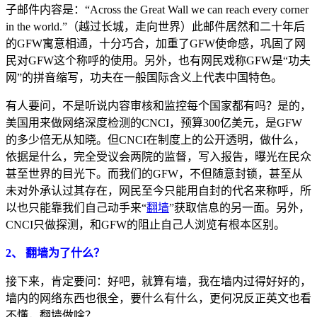
子邮件内容是：“Across the Great Wall we can reach every corner
in the world.”（越过长城，走向世界）此邮件居然和二十年后
的GFW寓意相通，十分巧合，加重了GFW使命感，巩固了网
民对GFW这个称呼的使用。另外，也有网民戏称GFW是“功夫
网”的拼音缩写，功夫在一般国际含义上代表中国特色。
有人要问，不是听说内容审核和监控每个国家都有吗？是的，
美国用来做网络深度检测的CNCI，预算300亿美元，是GFW
的多少倍无从知晓。但CNCI在制度上的公开透明，做什么，
依据是什么，完全受议会两院的监督，写入报告，曝光在民众
甚至世界的目光下。而我们的GFW，不但随意封锁，甚至从
未对外承认过其存在，网民至今只能用自封的代名来称呼，所
以也只能靠我们自己动手来“
翻墙
”获取信息的另一面。另外，
CNCI只做探测，和GFW的阻止自己人浏览有根本区别。
2、 翻墙为了什么？
接下来，肯定要问：好吧，就算有墙，我在墙内过得好好的，
墙内的网络东西也很全，要什么有什么，更何况反正英文也看
不懂，翻墙做啥？