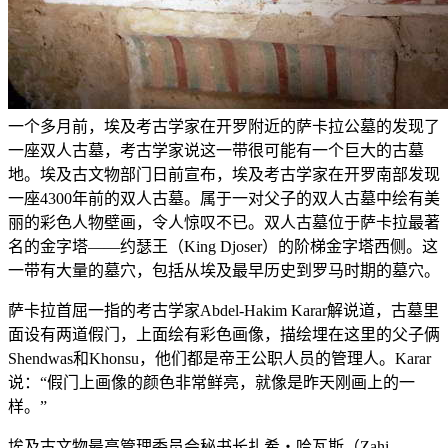
一个多月前，埃及考古学家在开罗附近的萨卡拉公墓的发现了
一座双人古墓，考古学家说这一带很可能有一个巨大的古墓
地。埃及古文物部门日前宣布，埃及考古学家在开罗南部发现
一座4300年前的双人古墓。属于一对父子的双人古墓中绘有美
丽的彩色人物壁画，令人惊叹不已。双人古墓位于萨卡拉最著
名的金字塔——约瑟王（King Djoser）的阶梯金字塔西侧。这
一带有大量的墓穴，包括从埃及最早历史到罗马时期的墓穴。
萨卡拉首屈一指的考古学家Abdel-Hakim Karar解说道，古墓里
面设有两道假门，上面绘有彩色画像，描绘埋在这里的父子俩
Shendwas和Khonsu，他们都是帝王公职人员的管理人。Karar
说：“假门上画像的颜色非常鲜亮，就像是昨天刚画上的一
样。”
埃及古文物最高管理委员会秘书长扎希‧哈瓦斯（Zahi