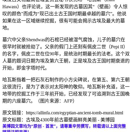
Hawass）也评论说，这一新发现的古墓因其“（壁画）令人惊
叹的颜色”而成为“现已出土古王国时期最卓越的墓穴”。他说
如果在这一区域继续挖掘，很有可能会揭示古埃及最大的墓
地。
墓穴中父亲Shendwas的石棺已经被湿气腐蚀，儿子的墓穴在
很早时就被抢劫了。父亲的假门上还刻有佩皮二世（Pepi II）
的名字，佩皮二世在位90年，是统治时期最长的法老。这个双
人墓的题词日期为埃及第六王朝，正是埃及古王国时期衰退的
开始，即金字塔时代。
哈瓦斯指着一把石灰石制作的小方尖碑说，在第五、第六王朝
这很流行，是为了表示对太阳神的敬仰。哈瓦斯补充道，这一
地带的挖掘工作于三年前开始，已经发现了可追溯到古王国晚
期的六座墓穴。（图片来源：AFP）
原文链接：https://allinfa.com/egyptian-ancient-tomb-mural.html
原文标题：古埃及4300年前古墓壁画鲜亮美丽 - 美博园
美博园文章均为“原创 - 首发”，请尊重辛劳撰写，转载请以上面完整