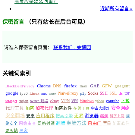
有反应是怎么回事？
近期所有留言 »
（只有站长在后台可见）
保密留言
请進入保密留言页面：
联系我们 - 美博园
关键词索引
GFW
Chrome
firefox
GAE
goagent
BlackBeltPrivacy
DNS
flash
tor
google
Socks
NaiveProxy
p2p
SSH
SSL
ipv6
Linux
mac
meek
tls
VPN
v2ray
下载
toranger
trojan
twitter 翻墙
VPS
Windows
yahoo
youtube
安全网络
代理工具
加密
加密代理
加密软件
在线工具
宇宙大爆炸
安全翻墙
浏览器
应用程序
无界
安卓
搜索引擎
漏洞
网
科学上网
翻墙
翻墙方法
自由门
络安全
网络审查
网络封锁
苹果
防毒软件
防火墙
黑客