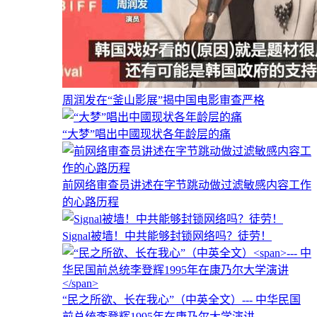
周润发在“釜山影展”揭中国电影审查严格
“大梦”唱出中國现状各年龄层的痛
前网络审查员讲述在字节跳动做过滤敏感内容工作
的心路历程
Signal被墙！中共能够封锁网络吗？徒劳！
“民之所欲、长在我心”（中英全文）
--- 中华民国
前总统李登辉1995年在康乃尔大学演讲