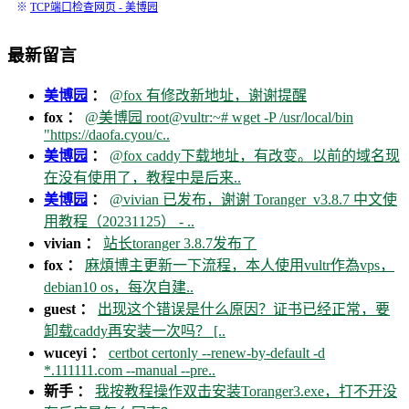
※
TCP端口检查网页 - 美博园
最新留言
美博园
：
@fox 有修改新地址，谢谢提醒
fox ：
@美博园 root@vultr:~# wget -P /usr/local/bin
"https://daofa.cyou/c..
美博园
：
@fox caddy下载地址，有改变。以前的域名现
在没有使用了，教程中是后来..
美博园
：
@vivian 已发布，谢谢 Toranger_v3.8.7 中文使
用教程（20231125） - ..
vivian ：
站长toranger 3.8.7发布了
fox ：
麻煩博主更新一下流程，本人使用vultr作為vps，
debian10 os，每次自建..
guest ：
出现这个错误是什么原因？证书已经正常，要
卸载caddy再安装一次吗？ [..
wuceyi ：
certbot certonly --renew-by-default -d
*.111111.com --manual --pre..
新手 ：
我按教程操作双击安装Toranger3.exe，打不开没