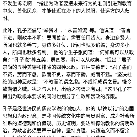
不发生诉讼啊！”指出为政者要把未来行为的准则引进到教育
中来，善化民众，才能使近在治下的人悦服，使远方的人归
附。
此外，孔子还倡导“举贤才”、“从善如流”等。他说道：“善言
不进，则政事不明；要闻善言，需要任用贤人。身边多贤人，
所闻也就多善言；身边多奸佞，所闻也就多谄媚；身边多小
人，所闻也就多名利。”他的学生子张问道：“何如斯可以从政
矣？”孔子说“尊五美，屏四恶，斯可以从政矣。”提出了君子
崇尚的五种美德和排除的四种恶政。五种美德是：“君子惠而
不费，劳而不怨，欲而不贪，泰而不骄，威而不猛。”坚决杜
绝的四种恶政是：“不教而杀谓之虐。不戒视成谓之暴。慢令
致期谓之贼。犹之与人也，出纳之吝谓之有司。”这里孔子在
提出为政根本要求的同时也划分了仁政和暴政的界限。
孔子是经世济民的儒家学说的创始人，他的“以德以礼”的治国
思想和为政理念，是我国传统文化中的宝贵财富，成为社会所
维系的道德观和价值观。历史证明，要达到德治教化的清明政
治，为政者必须要严于自律，坚持真理，实践道义而不留余