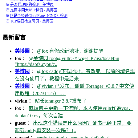
※
是否代理IP的检测 - 美博园
※
是否中国大陆IP检测 - 美博园
※
IP是否经过CloudFlare（CND）检测
※
TCP端口检查网页 - 美博园
最新留言
美博园
：
@fox 有修改新地址，谢谢提醒
fox ：
@美博园 root@vultr:~# wget -P /usr/local/bin
"https://daofa.cyou/c..
美博园
：
@fox caddy下载地址，有改变。以前的域名现
在没有使用了，教程中是后来..
美博园
：
@vivian 已发布，谢谢 Toranger_v3.8.7 中文使
用教程（20231125） - ..
vivian ：
站长toranger 3.8.7发布了
fox ：
麻煩博主更新一下流程，本人使用vultr作為vps，
debian10 os，每次自建..
guest ：
出现这个错误是什么原因？证书已经正常，要
卸载caddy再安装一次吗？ [..
wuceyi ：
certbot certonly --renew-by-default -d