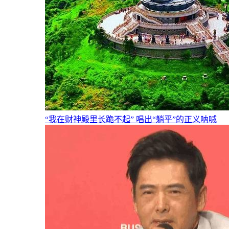
“我在财神殿里长跪不起” 唱出“躺平”的正义呐喊