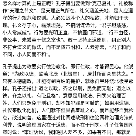
怎么样才算的上是正呢？孔子提出要做到“克己复礼”。礼被称
作“天理之节文”，是天理正气所在，礼义涵盖天地，是人应遵
守的行为规范和仪则。人必须战胜个人的私欲，才能归于天
理。礼义存于心，磊落坦荡，不搞阴谋诡计，“君子坦荡荡，
小人常戚戚”。行为要光明正直，不搞歪门邪道，“行不由径，
非公事，未尝至于偃之室也”。敢于坚持正道原则，纠正别人
不符合道义的做法，而不是随声附和，人云亦云，“君子和而
不同，小人同而不和”。
孔子提出为政要实行德治教化，即行仁政，才能得民心。他说
道：“为政以德，譬若北辰（北极星），居其所而众星共之。”
只有以德施政，才能得到百姓的拥护，就象群星环绕北极星那
样。孔子还指出“道之以政，齐之以刑，民免而无耻；道之以
德，齐之以礼，有耻且格”，意思是用政法、刑罚来治理百
姓，人们只想免于刑罚，却不知犯罪是可耻的；如果用道德、
礼仪来教化他们，人们就不但具备羞耻之心，而且能够自我检
点，改过向善。这里通过对比阐述政刑和德治两种治理方法的
利弊，说明治理国家在于道德，而不在于刑罚。孔子任鲁国司
寇时说：“审理诉讼，我和别人差不多，如果有不同，那就是