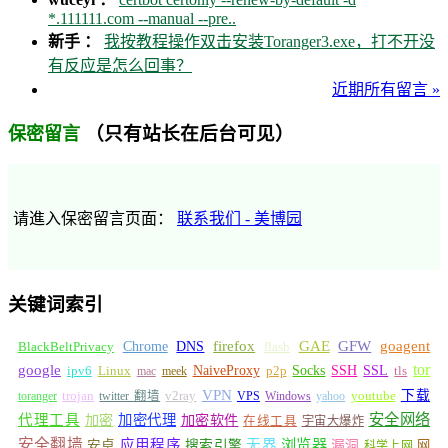
*.111111.com --manual --pre..
新手 ：
我按教程操作双击安装Toranger3.exe，打不开没
有反应是怎么回事？
近期所有留言 »
（只有站长在后台可见）
保密留言
请進入保密留言页面：
联系我们 - 美博园
关键词索引
GFW
Chrome
firefox
GAE
goagent
BlackBeltPrivacy
DNS
flash
tor
google
Socks
NaiveProxy
p2p
SSH
SSL
ipv6
Linux
mac
meek
tls
VPN
v2ray
下载
toranger
trojan
twitter 翻墙
VPS
Windows
yahoo
youtube
安全网络
代理工具
加密
加密代理
加密软件
在线工具
宇宙大爆炸
安全翻墙
浏览器
应用程序
无界
安卓
搜索引擎
漏洞
网
科学上网