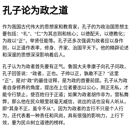
孔子论为政之道
作为我国古代伟大的思想家和教育家，孔子的为政治国思想主
要包括：“礼”、“仁”为其总则和核心；以德配天，以德教化；
为政以“正”，举贤任能等。孔子还多次强调为政者应以身作
则，以正道作表率，修身、齐家、治国平天下。他的精辟论述
和深邃的思想深深影响着后人。
孔子认为为政者首先要有正气。鲁国大夫季康子向孔子问政，
孔子回答说：“政者，正也。子帅以正，孰敢不正？”这里
“正”，是对“政”的最佳诠释，是为政的首要前提。孔子从为政
者自身修养的角度，提出在上位者要出以公心，刚正无私，才
能令行禁止，使百姓归于正道；如果为政者胡作非为，营私舞
弊，那么他在民众眼里就毫无威信，说出的话也没有人听从，
即“其身不正，虽令不从”。因为为政者的言行不只是个人行
为，还代表着一种责任和风尚，具有很强的影响力，上行下
效，要为民众树立道德的榜样。