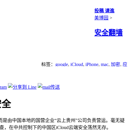
投稿 请進
美博园
>
安全翻墙
标签：
google
,
iCloud
,
iPhone
,
mac
,
加密
,
应
用程序
,
网络安全
,
苹果
安全
营，而是由中国本地的国营企业“云上贵州”公司负责营运。毫无疑
查，在中共控制下的中国区iCloud云端安全荡然无存。