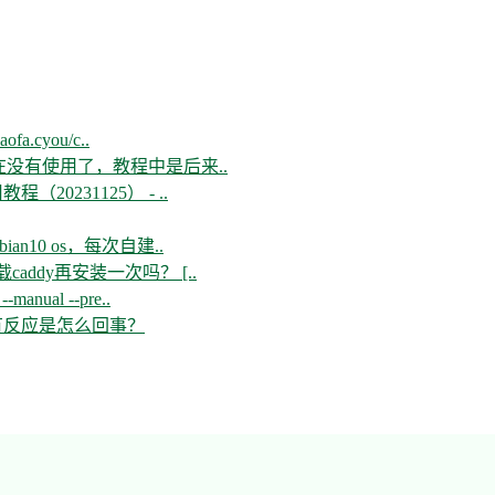
aofa.cyou/c..
现在没有使用了，教程中是后来..
教程（20231125） - ..
n10 os，每次自建..
ddy再安装一次吗？ [..
--manual --pre..
开没有反应是怎么回事？