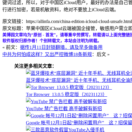
键词过滤，所以，对于中国区iCloud用户，最好的办法是
行进行加密，若是机敏资料，绝对不要放上iCloud云端。
原文链接：https://allinfa.com/china-edition-icloud-cloud-unsafe.html
原文标题：苹果中国区iCloud云端被国企接管，敏感用户需立即
美博园文章均为“原创 - 首发”，请尊重辛劳撰写，转载请以上面完整链
软件版权归原作者！个别转载文，本站会注明为转载。
« 前文：
据传1月11日封锁翻墙，请及早多做备用
中共为何怕成这样？又出严控微博18条新规
：后文 »
关注更多相关文章：
蓝牙爆技术“底层漏洞” 近十年手机、无线耳机全淪
Tor Browser_13.0.5 稳定版（20231123）
YouTube 禁广告拦截 高手破解有新招
Google 帐号12月1日起“删除闲置用户” 这 7 招保