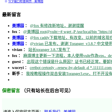
※
TCP端口检查网页 - 美博园
最新留言
美博园
：
@fox 有修改新地址，谢谢提醒
fox ：
@美博园 root@vultr:~# wget -P /usr/local/bin "https://d
美博园
：
@fox caddy下载地址，有改变。以前的域名
美博园
：
@vivian 已发布，谢谢 Toranger_v3.8.7 中文使用
vivian ：
站长toranger 3.8.7发布了
fox ：
麻煩博主更新一下流程，本人使用vultr作為vps，debia
guest ：
出现这个错误是什么原因？证书已经正常，要卸载ca
wuceyi ：
certbot certonly --renew-by-default -d *.111111.com 
新手 ：
我按教程操作双击安装Toranger3.exe，打不
（只有站长在后台可见）
保密留言
请進入保密留言页面：
联系我们 - 美博园