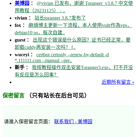
美博园
：
@vivian 已发布，谢谢 Toranger_v3.8.7 中文使
用教程（20231125） - ..
vivian ：
站长toranger 3.8.7发布了
fox ：
麻煩博主更新一下流程，本人使用vultr作為vps，
debian10 os，每次自建..
guest ：
出现这个错误是什么原因？证书已经正常，要
卸载caddy再安装一次吗？ [..
wuceyi ：
certbot certonly --renew-by-default -d
*.111111.com --manual --pre..
新手 ：
我按教程操作双击安装Toranger3.exe，打不开没
有反应是怎么回事？
近期所有留言 »
（只有站长在后台可见）
保密留言
请進入保密留言页面：
联系我们 - 美博园