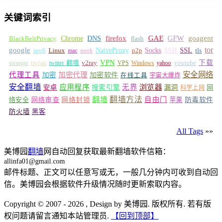
关键词索引
GFW
Chrome
firefox
GAE
goagent
BlackBeltPrivacy
DNS
flash
tor
google
Socks
NaiveProxy
p2p
SSH
SSL
ipv6
Linux
mac
meek
tls
VPN
v2ray
下载
toranger
trojan
twitter 翻墙
VPS
Windows
yahoo
youtube
安全网络
代理工具
加密
加密代理
加密软件
在线工具
宇宙大爆炸
安全翻墙
浏览器
应用程序
无界
安卓
搜索引擎
漏洞
网
科学上网
翻墙
翻墙方法
自由门
络安全
网络审查
网络封锁
苹果
防毒软件
防火墙
黑客
All Tags
»»
美博园
翻墙
网自动回复获取最新翻墙软件信箱：
allinfa01@gmail.com
邮件标题、正文可以任意写或无，一般几分钟内可收到自动回
信。美博园会根据软件升级情况随时更新索取内容。
Copyright © 2007 - 2026 , Design by 美博园. 版权所有. 若有版
权问题请留言通知本站管理员.
【回到顶部】