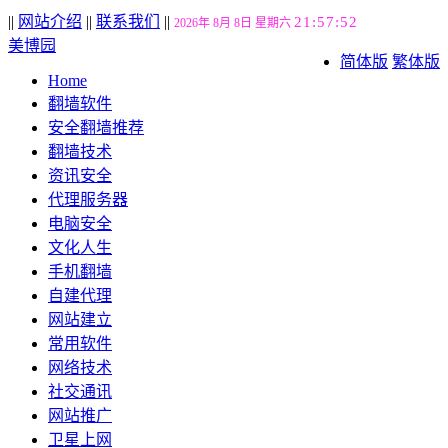
||
网站介绍
||
联系我们
||
21:57:52
2026年 8月 8日 星期六
美博园
简体版
繁体版
Home
翻墙软件
安全翻墙推荐
翻墙技术
资讯安全
代理服务器
电脑安全
文化人生
手机翻墙
自建代理
网站建立
常用软件
网络技术
社交通讯
网站推广
卫星上网