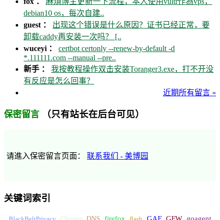
fox ：
麻煩博主更新一下流程，本人使用vultr作為vps，
debian10 os，每次自建..
guest ：
出现这个错误是什么原因？证书已经正常，要
卸载caddy再安装一次吗？ [..
wuceyi ：
certbot certonly --renew-by-default -d
*.111111.com --manual --pre..
新手 ：
我按教程操作双击安装Toranger3.exe，打不开没
有反应是怎么回事？
近期所有留言 »
（只有站长在后台可见）
保密留言
请進入保密留言页面：
联系我们 - 美博园
关键词索引
GFW
Chrome
firefox
GAE
goagent
BlackBeltPrivacy
DNS
flash