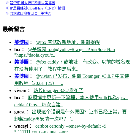
※
是否中国大陆IP检测 - 美博园
※
IP是否经过CloudFlare（CND）检测
※
TCP端口检查网页 - 美博园
最新留言
美博园
：
@fox 有修改新地址，谢谢提醒
fox ：
@美博园 root@vultr:~# wget -P /usr/local/bin
"https://daofa.cyou/c..
美博园
：
@fox caddy下载地址，有改变。以前的域名现
在没有使用了，教程中是后来..
美博园
：
@vivian 已发布，谢谢 Toranger_v3.8.7 中文使
用教程（20231125） - ..
vivian ：
站长toranger 3.8.7发布了
fox ：
麻煩博主更新一下流程，本人使用vultr作為vps，
debian10 os，每次自建..
guest ：
出现这个错误是什么原因？证书已经正常，要
卸载caddy再安装一次吗？ [..
wuceyi ：
certbot certonly --renew-by-default -d
*.111111.com --manual --pre..