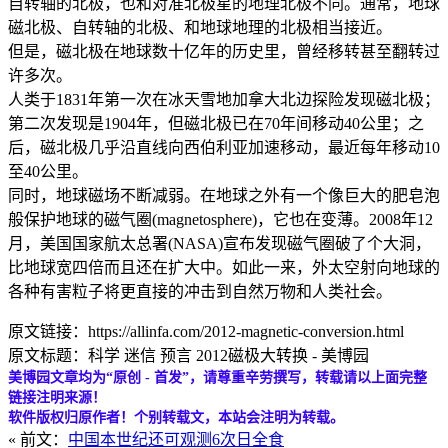
自转轴的北极，也和对准北极星的地理北极不同。通常，地球
磁北极、自转轴的北极、和地球地理的北极相当接近。
但是，磁北极在地球数十亿年的历史里，曾经移转甚至翻转过
许多次。
人类于1831年第一次在冰天雪地加拿大北边探险发现磁北极；
第二次发现是1904年，但磁北极已在70年间移动40公里；之
后，磁北极几乎沿直线向西伯利亚加速移动，最近每年移动10
至40公里。
同时，地球磁场不断减弱。在地球之外有一个像巨大的肥皂泡
般保护地球的磁气圈(magnetosphere)，它也在变薄。2008年12
月，美国国家航太总署(NASA)宣布发现磁气圈破了个大洞，
比地球宽四倍而且还在扩大中。如此一来，外太空射向地球的
各种有害粒子将更直接的冲击到自然万物和人类社会。
原文链接：https://allinfa.com/2012-magnetic-conversion.html
原文标题：科学 迷信 预言 2012磁极大转换 - 美博园
美博园文章均为“原创 - 首发”，请尊重辛劳撰写，转载请以上面完整
链接注明来源！
软件版权归原作者！个别转载文，本站会注明为转载。
« 前文：
中国本世纪还可观测6次日全食