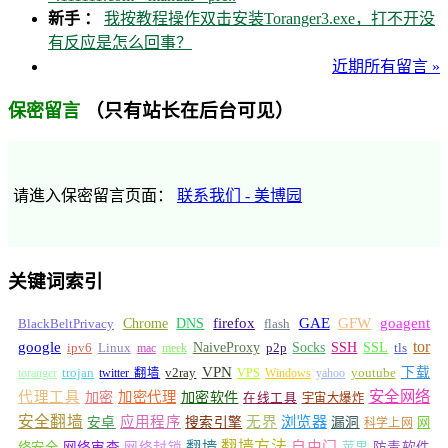
新手 ：
我按教程操作双击安装Toranger3.exe，打不开没
有反应是怎么回事？
近期所有留言 »
（只有站长在后台可见）
保密留言
请進入保密留言页面：
联系我们 - 美博园
关键词索引
GFW
Chrome
firefox
GAE
goagent
BlackBeltPrivacy
DNS
flash
tor
google
Socks
NaiveProxy
p2p
SSH
SSL
ipv6
Linux
mac
meek
tls
VPN
v2ray
下载
toranger
trojan
twitter 翻墙
VPS
Windows
yahoo
youtube
安全网络
代理工具
加密
加密代理
加密软件
在线工具
宇宙大爆炸
安全翻墙
浏览器
应用程序
无界
安卓
搜索引擎
漏洞
网
科学上网
翻墙
翻墙方法
自由门
络安全
网络审查
网络封锁
苹果
防毒软件