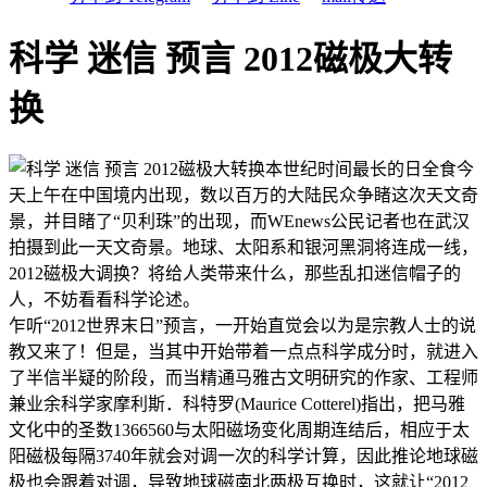
科学 迷信 预言 2012磁极大转
换
本世纪时间最长的日全食今
天上午在中国境内出现，数以百万的大陆民众争睹这次天文奇
景，并目睹了“贝利珠”的出现，而WEnews公民记者也在武汉
拍摄到此一天文奇景。地球、太阳系和银河黑洞将连成一线，
2012磁极大调换？将给人类带来什么，那些乱扣迷信帽子的
人，不妨看看科学论述。
乍听“2012世界末日”预言，一开始直觉会以为是宗教人士的说
教又来了！但是，当其中开始带着一点点科学成分时，就进入
了半信半疑的阶段，而当精通马雅古文明研究的作家、工程师
兼业余科学家摩利斯．科特罗(Maurice Cotterel)指出，把马雅
文化中的圣数1366560与太阳磁场变化周期连结后，相应于太
阳磁极每隔3740年就会对调一次的科学计算，因此推论地球磁
极也会跟着对调，导致地球磁南北两极互换时，这就让“2012