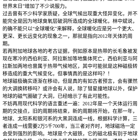
世界末日”增加了不少说服力。
过去曾有不少科学家质疑，全球气候出现重大怪异变化，并不
能完全是因为地球臭氧层破洞所造成的全球暖化，林中斌说，
的确不能只以“全球暖化”来解释，全球暖化应是另一个更大、
更深、更长远变化的现象之一，那就是指向2012年天体的周
期。
若再附加地球各地的考古证据，例如原本是热带的长毛象被发
现在寒冷的西伯利亚、阿拉斯加等地集体死亡，西伯利亚与阿
拉斯加两地也曾属于热带气候地区，其中可能就是这种磁极转
移造成的重大气候变化，但事情真的是这样吗？！
地球磁极确实逐渐在移动，但是真的有如古者预言，会有骤然
的大调换转移吗？或许会有人说，除了彗星撞地球以外，保护
地球的磁气圈破了大洞，已经暗示了有此可能性。
不妨再用现代科学的语言重述一遍：2012年是一个天体运行周
期的交接点，旧的周期将结束，新的周期将开始，在那一年，
地球、太阳系和银河系的大黑洞连成一线，根据科学计算，三
者连成一线需要2万5千700年，当三者对齐时，地球磁场一定
会受到强烈的影响。地球是个大磁铁，它的磁北极有别于地球